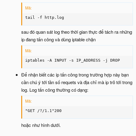
Mã:
tail -f http.log
sau đó quan sát log theo thời gian thực để tách ra những
ip đang tấn công và dùng iptable chặn
Mã:
iptables -A INPUT -s IP_ADDRESS -j DROP
Để nhận biết các ip tấn công trong trường hợp này bạn
cần chú ý tới tần số requets và địa chỉ mà ip trỏ tới trong
log. Log tấn công thường có dạng:
Mã:
"GET /?/1.1"200
hoặc như hình dưới.