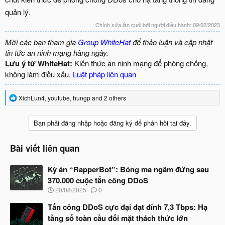
quản lý.
Chỉnh sửa lần cuối bởi người điều hành:
09/02/2023
Mời các bạn tham gia
Group WhiteHat
để thảo luận và cập nhật
tin tức an ninh mạng hàng ngày.
Lưu ý từ WhiteHat:
Kiến thức an ninh mạng để phòng chống,
không làm điều xấu.
Luật pháp liên quan
R
XichLun4
,
youtube
,
hungp
and 2 others
e
a
c
Bạn phải đăng nhập hoặc đăng ký để phản hồi tại đây.
t
i
o
Bài viết liên quan
n
s
Kỳ án “RapperBot”: Bóng ma ngầm đứng sau
:
370.000 cuộc tấn công DDoS
N
20/08/2025
0
g
à
Tấn công DDoS cực đại đạt đỉnh 7,3 Tbps: Hạ
y
tầng số toàn cầu đối mặt thách thức lớn
b