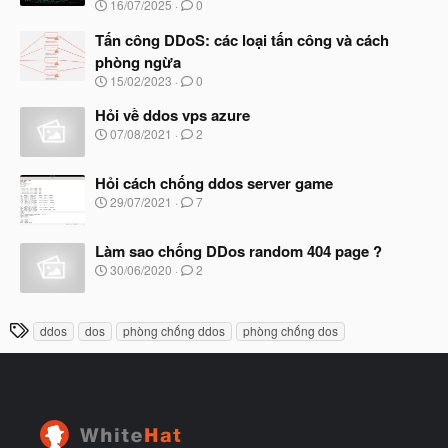
N
16/07/2025
0
ắ
g
t
à
Tấn công DDoS: các loại tấn công và cách
đ
y
ầ
phòng ngừa
b
u
N
15/02/2023
0
ắ
g
t
à
Hỏi về ddos vps azure
đ
y
ầ
N
07/08/2021
2
b
u
g
ắ
à
t
Hỏi cách chống ddos server game
y
đ
b
N
29/07/2021
7
ầ
ắ
g
u
t
à
đ
Làm sao chống DDos random 404 page ?
y
ầ
b
N
30/06/2020
2
u
ắ
g
t
à
đ
y
T
ầ
ddos
dos
phòng chống ddos
phòng chống dos
b
u
h
ắ
t
ẻ
đ
ầ
u