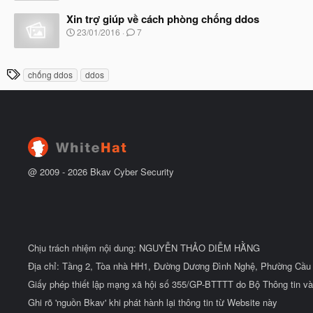
ắ
à
t
Xin trợ giúp về cách phòng chống ddos
y
đ
b
N
23/01/2016
7
ầ
ắ
g
u
t
à
đ
y
T
ầ
chống ddos
ddos
b
u
h
ắ
t
ẻ
đ
ầ
u
@ 2009 -
2026
Bkav Cyber Security
Chịu trách nhiệm nội dung: NGUYỄN THẢO DIỄM HẰNG
Địa chỉ: Tầng 2, Tòa nhà HH1, Đường Dương Đình Nghệ, Phường Cầu 
Giấy phép thiết lập mạng xã hội số 355/GP-BTTTT do Bộ Thông tin và
Ghi rõ 'nguồn Bkav' khi phát hành lại thông tin từ Website này