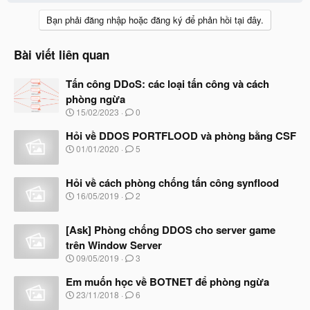
Bạn phải đăng nhập hoặc đăng ký để phản hồi tại đây.
Bài viết liên quan
Tấn công DDoS: các loại tấn công và cách
phòng ngừa
N
15/02/2023
0
g
à
Hỏi về DDOS PORTFLOOD và phòng bằng CSF
y
N
01/01/2020
5
b
g
ắ
à
t
Hỏi về cách phòng chống tấn công synflood
y
đ
b
N
16/05/2019
2
ầ
ắ
g
u
t
à
đ
[Ask] Phòng chống DDOS cho server game
y
ầ
b
trên Window Server
u
ắ
N
09/05/2019
3
t
g
đ
à
Em muốn học về BOTNET để phòng ngừa
ầ
y
N
u
23/11/2018
6
b
g