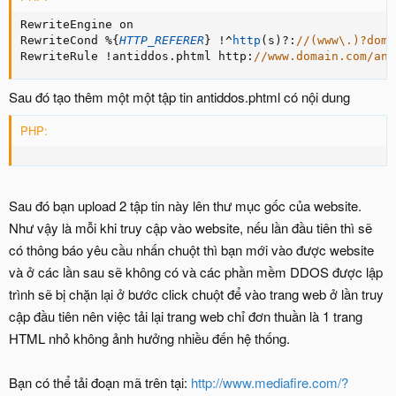
RewriteEngine on

RewriteCond 
%
{
HTTP_REFERER
}
!
^
http
(
s
)
?
:
//(www\.)?doma
RewriteRule 
!
antiddos
.
phtml http
:
//www.domain.com/ant
Sau đó tạo thêm một một tập tin antiddos.phtml có nội dung
PHP:
Sau đó bạn upload 2 tập tin này lên thư mục gốc của website.
Như vậy là mỗi khi truy cập vào website, nếu lần đầu tiên thì sẽ
có thông báo yêu cầu nhấn chuột thì bạn mới vào được website
và ở các lần sau sẽ không có và các phần mềm DDOS được lập
trình sẽ bị chặn lại ở bước click chuột để vào trang web ở lần truy
cập đầu tiên nên việc tải lại trang web chỉ đơn thuần là 1 trang
HTML nhỏ không ảnh hưởng nhiều đến hệ thống.
Bạn có thể tải đoạn mã trên tại:
http://www.mediafire.com/?