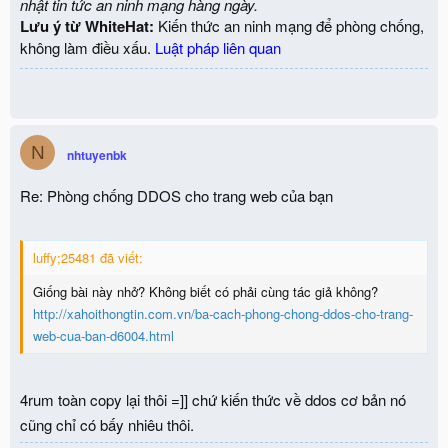
nhật tin tức an ninh mạng hàng ngày.
Lưu ý từ WhiteHat:
Kiến thức an ninh mạng để phòng chống,
không làm điều xấu.
Luật pháp liên quan
N
nhtuyenbk
Re: Phòng chống DDOS cho trang web của bạn
luffy;25481 đã viết:
Giống bài này nhở? Không biết có phải cùng tác giả không?
http://xahoithongtin.com.vn/ba-cach-phong-chong-ddos-cho-trang-
web-cua-ban-d6004.html
4rum toàn copy lại thôi =]] chứ kiến thức về ddos cơ bản nó
cũng chỉ có bấy nhiêu thôi.