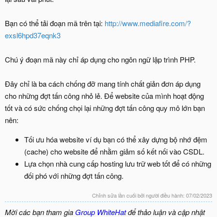
Bạn có thể tải đoạn mã trên tại:
http://www.mediafire.com/?
exsl6hpd37eqnk3
Chú ý đoạn mã này chỉ áp dụng cho ngôn ngữ lập trình PHP.
Đây chỉ là ba cách chống đỡ mang tính chất giản đơn áp dụng
cho những đợt tấn công nhỏ lẻ. Để website của mình hoạt động
tốt và có sức chống chọi lại những đợt tấn công quy mô lớn bạn
nên:
Tối ưu hóa website ví dụ bạn có thể xây dựng bộ nhớ đệm
(cache) cho website để nhằm giảm số kết nối vào CSDL.
Lựa chọn nhà cung cấp hosting lưu trữ web tốt để có những
đối phó với những đợt tấn công.
Chỉnh sửa lần cuối bởi người điều hành:
07/02/2023
Mời các bạn tham gia
Group WhiteHat
để thảo luận và cập nhật