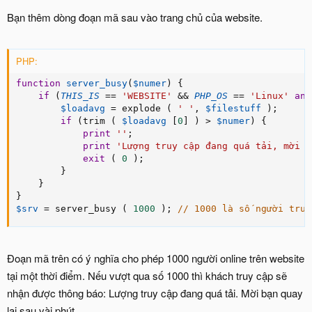
Bạn thêm dòng đoạn mã sau vào trang chủ của website.
PHP:
function
server_busy
(
$numer
)
{
if
(
THIS_IS
==
'WEBSITE'
&&
PHP_OS
==
'Linux'
and
$loadavg
=
 explode 
(
' '
,
$filestuff
)
;
if
(
trim 
(
$loadavg
[
0
]
)
>
$numer
)
{
print
''
;
print
'Lượng truy cập đang quá tải, mời b
exit
(
0
)
;
}
}
}
$srv
=
 server_busy 
(
1000
)
;
// 1000 là số người truy
Đoạn mã trên có ý nghĩa cho phép 1000 người online trên website
tại một thời điểm. Nếu vượt qua số 1000 thì khách truy cập sẽ
nhận được thông báo: Lượng truy cập đang quá tải. Mời bạn quay
lại sau vài phút.