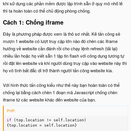
khi sử dụng các phần mềm được lập trình sẵn ở quy mô nhỏ lẻ
thì ta hoàn toàn có thể chủ động phòng chống.
Cách 1: Chống iframe
Đây là phương pháp được xem là thô sơ nhất. Kẻ tấn công sẽ
mượn 1 website có lượt truy cập lớn nào đó chèn các iframe
hướng về website cần đánh rồi cho chạy lệnh refresh (tải lại)
nhiều lần hoặc họ viết sẵn 1 tập tin flash với công dụng tương tự
rồi đặt lên website và khi người dùng truy cập vào website này thì
họ vô tình bất đắc dĩ trở thành người tấn công website kia.
Với hình thức tấn công kiểu như thế này bạn hoàn toàn có thể
chống lại bằng cách chèn 1 đoạn mã Javascript chống chèn
iframe từ các website khác đến website của bạn.
PHP:
if
(
top
.
location 
!=
 self
.
location
)
{
top
.
location 
=
 self
.
location
}