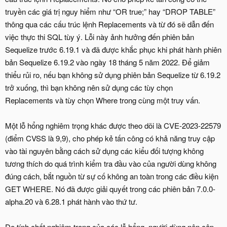
truyền các giá trị nguy hiểm như “OR true;” hay “DROP TABLE”
thông qua các cấu trúc lệnh Replacements và từ đó sẽ dẫn đến
việc thực thi SQL tùy ý. Lỗi này ảnh hưởng đến phiên bản
Sequelize trước 6.19.1 và đã được khắc phục khi phát hành phiên
bản Sequelize 6.19.2 vào ngày 18 tháng 5 năm 2022. Để giảm
thiểu rủi ro, nếu bạn không sử dụng phiên bản Sequelize từ 6.19.2
trở xuống, thì bạn không nên sử dụng các tùy chọn
Replacements và tùy chọn Where trong cùng một truy vấn.
Một lỗ hổng nghiêm trọng khác được theo dõi là CVE-2023-22579
(điểm CVSS là 9,9), cho phép kẻ tấn công có khả năng truy cập
vào tài nguyên bằng cách sử dụng các kiểu đối tượng không
tương thích do quá trình kiểm tra đầu vào của người dùng không
đúng cách, bắt nguồn từ sự cố không an toàn trong các điều kiện
GET WHERE. Nó đã được giải quyết trong các phiên bản 7.0.0-
alpha.20 và 6.28.1 phát hành vào thứ tư.
Do tính chất nghiêm trọng của các lỗ hổng, người dùng nên cập