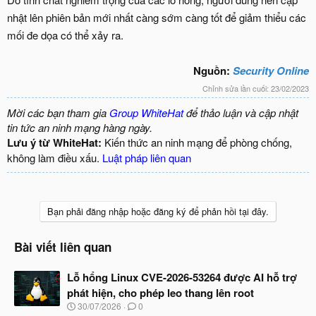
nhật lên phiên bản mới nhất càng sớm càng tốt để giảm thiểu các
mối đe dọa có thể xảy ra.
Nguồn:
Security Online
Chỉnh sửa lần cuối:
23/02/2023
Mời các bạn tham gia
Group WhiteHat
để thảo luận và cập nhật
tin tức an ninh mạng hàng ngày.
Lưu ý từ WhiteHat:
Kiến thức an ninh mạng để phòng chống,
không làm điều xấu.
Luật pháp liên quan
Bạn phải đăng nhập hoặc đăng ký để phản hồi tại đây.
Bài viết liên quan
Lỗ hổng Linux CVE-2026-53264 được AI hỗ trợ
phát hiện, cho phép leo thang lên root
N
30/07/2026
0