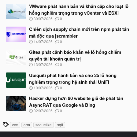
g
à
VMware phát hành bản vá khẩn cấp cho loạt lỗ
y
hổng nghiêm trọng trong vCenter và ESXi
b
N
30/07/2026
0
ắ
g
t
à
Chiến dịch supply chain mới trên npm phát tán
đ
y
ầ
mã độc qua jscrambler
b
u
N
14/07/2026
0
ắ
g
t
à
Gitea phát cảnh báo khẩn về lỗ hổng chiếm
đ
y
ầ
quyền tài khoản quản trị
b
u
N
13/07/2026
0
ắ
g
t
à
Ubiquiti phát hành bản vá cho 25 lỗ hổng
đ
y
ầ
nghiêm trọng trong hệ sinh thái UniFi
b
u
N
10/07/2026
0
ắ
g
t
à
Hacker dựng hơn 90 website giả để phát tán
đ
y
ầ
AsyncRAT qua Google và Bing
b
u
N
02/07/2026
0
ắ
g
t
à
đ
T
cve
orm
sequelize
sqli
y
ầ
h
b
u
ắ
ẻ