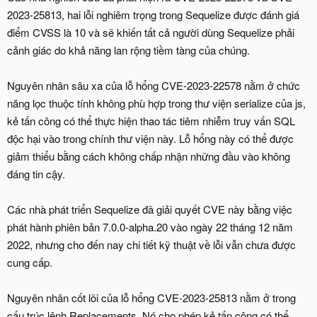
2023-25813, hai lỗi nghiêm trọng trong Sequelize được đánh giá
điểm CVSS là 10 và sẽ khiến tất cả người dùng Sequelize phải
cảnh giác do khả năng lan rộng tiềm tàng của chúng.
Nguyên nhân sâu xa của lỗ hổng CVE-2023-22578 nằm ở chức
năng lọc thuộc tính không phù hợp trong thư viện serialize của js,
kẻ tấn công có thể thực hiện thao tác tiêm nhiễm truy vấn SQL
độc hại vào trong chính thư viện này. Lỗ hổng này có thể được
giảm thiểu bằng cách không chấp nhận những đầu vào không
đáng tin cậy.
Các nhà phát triển Sequelize đã giải quyết CVE này bằng việc
phát hành phiên bản 7.0.0-alpha.20 vào ngày 22 tháng 12 năm
2022, nhưng cho đến nay chi tiết kỹ thuật về lỗi vẫn chưa được
cung cấp.
Nguyên nhân cốt lõi của lỗ hổng CVE-2023-25813 nằm ở trong
cấu trúc lệnh Replacements. Nó cho phép kẻ tấn công có thể