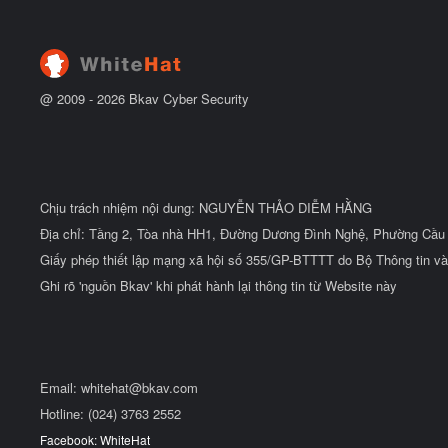
t
đ
ầ
u
@ 2009 -
2026
Bkav Cyber Security
Chịu trách nhiệm nội dung: NGUYỄN THẢO DIỄM HẰNG
Địa chỉ: Tầng 2, Tòa nhà HH1, Đường Dương Đình Nghệ, Phường Cầu 
Giấy phép thiết lập mạng xã hội số 355/GP-BTTTT do Bộ Thông tin và
Ghi rõ 'nguồn Bkav' khi phát hành lại thông tin từ Website này
Email:
whitehat@bkav.com
Hotline: (024) 3763 2552
Facebook: WhiteHat