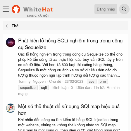
Đăng nhập
Thẻ
Phát hiện lỗ hổng SQLi nghiêm trọng trong công
cụ Sequelize
Các lỗ hổng nghiêm trọng trong công cụ Sequelize có thể cho
phép kẻ tấn công từ xa thực hiện các truy vấn SQL tùy ý trên
cơ sở dữ liệu. Với hơn 18.600 lượt tải xuống hằng tháng,
Sequelize là một công cụ ánh xạ cơ sở dữ liệu đến các đối
tượng thuộc ngôn ngữ lập trình hướng đối tượng các thành...
Tommy_Nguyen
Chủ đề
23/02/2023
cve
orm
Bình luận: 0
Diễn đàn:
Tin tức An ninh
sequelize
sqli
mạng
Một số thủ thuật để sử dụng SQLmap hiệu quả
hơn
Khi nhắc đến công cụ tìm kiếm lỗ hổng SQL injection trong
một website, chúng ta không thể không nhắc tới SQLmap.
SQLmap là một công cụ toàn diện được viết trong ngôn ngữ