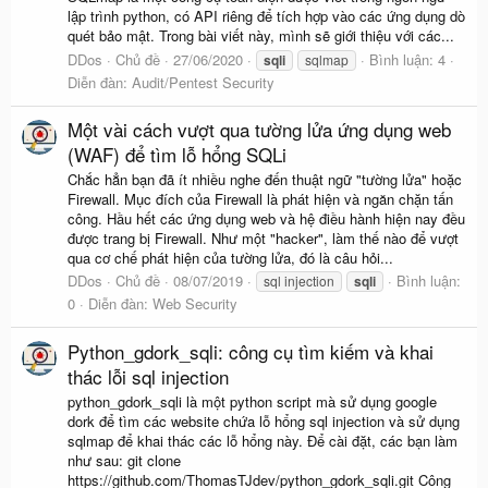
lập trình python, có API riêng để tích hợp vào các ứng dụng dò
quét bảo mật. Trong bài viết này, mình sẽ giới thiệu với các...
DDos
Chủ đề
27/06/2020
Bình luận: 4
sqli
sqlmap
Diễn đàn:
Audit/Pentest Security
Một vài cách vượt qua tường lửa ứng dụng web
(WAF) để tìm lỗ hổng SQLi
Chắc hẳn bạn đã ít nhiều nghe đến thuật ngữ "tường lửa" hoặc
Firewall. Mục đích của Firewall là phát hiện và ngăn chặn tấn
công. Hầu hết các ứng dụng web và hệ điều hành hiện nay đều
được trang bị Firewall. Như một "hacker", làm thế nào để vượt
qua cơ chế phát hiện của tường lửa, đó là câu hỏi...
DDos
Chủ đề
08/07/2019
Bình luận:
sql injection
sqli
0
Diễn đàn:
Web Security
Python_gdork_sqli: công cụ tìm kiếm và khai
thác lỗi sql injection
python_gdork_sqli là một python script mà sử dụng google
dork để tìm các website chứa lỗ hổng sql injection và sử dụng
sqlmap để khai thác các lỗ hổng này. Để cài đặt, các bạn làm
như sau: git clone
https://github.com/ThomasTJdev/python_gdork_sqli.git Công