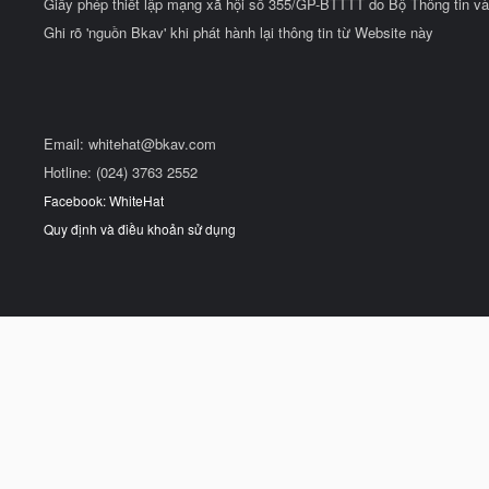
Giấy phép thiết lập mạng xã hội số 355/GP-BTTTT do Bộ Thông tin và
Ghi rõ 'nguồn Bkav' khi phát hành lại thông tin từ Website này
Email:
whitehat@bkav.com
Hotline: (024) 3763 2552
Facebook: WhiteHat
Quy định và điều khoản sử dụng