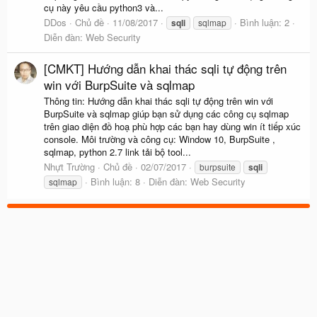
cụ này yêu cầu python3 và...
DDos
Chủ đề
11/08/2017
Bình luận: 2
sqli
sqlmap
Diễn đàn:
Web Security
[CMKT] Hướng dẫn khai thác sqli tự động trên
win với BurpSuite và sqlmap
Thông tin: Hướng dẫn khai thác sqli tự động trên win với
BurpSuite và sqlmap giúp bạn sử dụng các công cụ sqlmap
trên giao diện đồ hoạ phù hợp các bạn hay dùng win ít tiếp xúc
console. Môi trường và công cụ: Window 10, BurpSuite ,
sqlmap, python 2.7 link tải bộ tool...
Nhựt Trường
Chủ đề
02/07/2017
burpsuite
sqli
Bình luận: 8
Diễn đàn:
Web Security
sqlmap