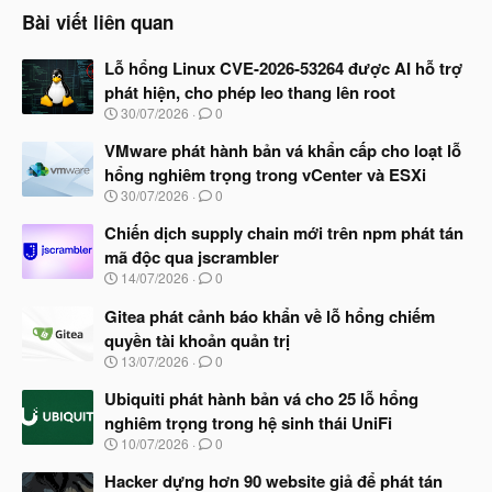
Bài viết liên quan
Lỗ hổng Linux CVE-2026-53264 được AI hỗ trợ
phát hiện, cho phép leo thang lên root
N
30/07/2026
0
g
à
VMware phát hành bản vá khẩn cấp cho loạt lỗ
y
hổng nghiêm trọng trong vCenter và ESXi
b
N
30/07/2026
0
ắ
g
t
à
Chiến dịch supply chain mới trên npm phát tán
đ
y
ầ
mã độc qua jscrambler
b
u
N
14/07/2026
0
ắ
g
t
à
Gitea phát cảnh báo khẩn về lỗ hổng chiếm
đ
y
ầ
quyền tài khoản quản trị
b
u
N
13/07/2026
0
ắ
g
t
à
Ubiquiti phát hành bản vá cho 25 lỗ hổng
đ
y
ầ
nghiêm trọng trong hệ sinh thái UniFi
b
u
N
10/07/2026
0
ắ
g
t
à
Hacker dựng hơn 90 website giả để phát tán
đ