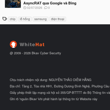
y
ầ
AsyncRAT qua Google và Bing
b
u
N
02/07/2026
0
ắ
g
t
à
đ
T
chip
lỗ hổng
samsung
điện thoại
y
ầ
h
b
u
ắ
ẻ
t
đ
ầ
u
@ 2009 -
2026
Bkav Cyber Security
Chịu trách nhiệm nội dung: NGUYỄN THẢO DIỄM HẰNG
Địa chỉ: Tầng 2, Tòa nhà HH1, Đường Dương Đình Nghệ, Phường Cầu 
Giấy phép thiết lập mạng xã hội số 355/GP-BTTTT do Bộ Thông tin và
Ghi rõ 'nguồn Bkav' khi phát hành lại thông tin từ Website này