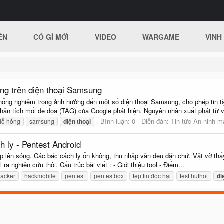
ÊN
CÓ GÌ MỚI
VIDEO
WARGAME
VINH
ọng trên điện thoại Samsung
g nghiêm trọng ảnh hưởng đến một số điện thoại Samsung, cho phép tin tặc k
n tích mối đe dọa (TAG) của Google phát hiện. Nguyên nhân xuất phát từ vi
Bình luận: 0
Diễn đàn:
Tin tức An ninh 
lỗ hổng
samsung
điện
thoại
 ly - Pentest Android
dịp lên sóng. Các bác cách ly ổn không, thu nhập vẫn đều đặn chứ. Vật vờ th
ra nghiên cứu thôi. Cấu trúc bài viết : - Giới thiệu tool - Điểm...
hacker
hackmobile
pentest
pentestbox
tệp tin độc hại
testthuthoi
đi