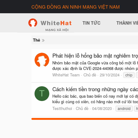
CỘNG ĐỒNG AN NINH MẠNG VIỆT NAM
TIN TỨC
THÀNH VI
Thẻ
Phát hiện lỗ hổng bảo mật nghiêm tr
Nhóm bảo mật của Google vừa công bố một lỗ hổn
được xác định là CVE-2024-44068 được nhóm phâ
WhiteHat Team
Chủ đề
29/10/2024
chip
Cách kiếm tiền trong những ngày cách
T
Hello các bác, qua bao biến cố nay mới lại có 
kiểu gì cùng có xiền, có hãng nào mới cứ lôi tool 
Testthuthoi
Chủ đề
04/08/2020
android