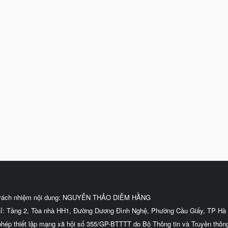
trách nhiệm nội dung: NGUYỄN THẢO DIỄM HẰNG
hỉ: Tầng 2, Tòa nhà HH1, Đường Dương Đình Nghệ, Phường Cầu Giấy, TP Hà 
phép thiết lập mạng xã hội số 355/GP-BTTTT do Bộ Thông tin và Truyền thôn