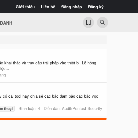
Giới thiệu
Liên hệ
Đăng nhập
Đăng ký
 DANH
hai thác và truy cập trái phép vào thiết bị. Lỗ hổng
ệc...
mạng
ấy có cái tool hay chia sẻ các bác đam bảo các bác vọc
Bình luận: 4
Diễn đàn:
Audit/Pentest Security
ện
thoại