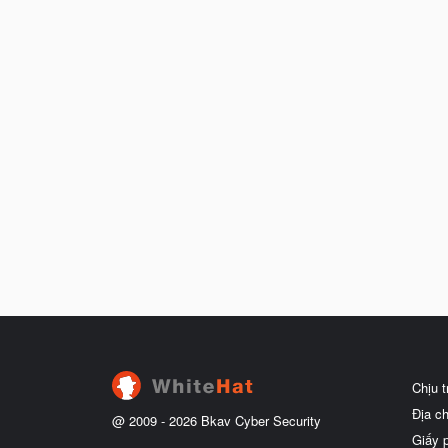
Chịu 
Địa c
@ 2009 -
2026
Bkav Cyber Security
Giấy 