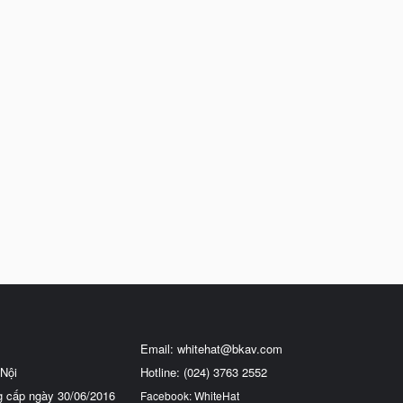
Email:
whitehat@bkav.com
Nội
Hotline: (024) 3763 2552
g cấp ngày 30/06/2016
Facebook: WhiteHat