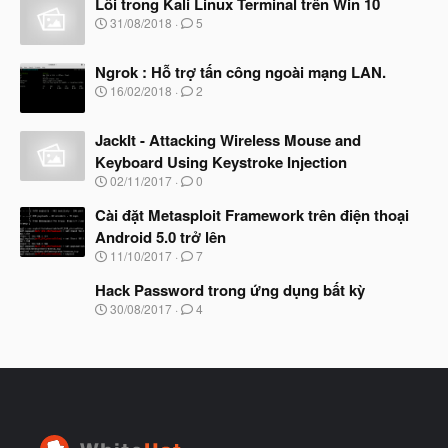
Lỗi trong Kali Linux Terminal trên Win 10
y
N
31/08/2018
5
b
g
ắ
à
t
Ngrok : Hỗ trợ tấn công ngoài mạng LAN.
y
đ
b
N
16/02/2018
2
ầ
ắ
g
u
t
à
đ
JackIt - Attacking Wireless Mouse and
y
ầ
b
Keyboard Using Keystroke Injection
u
ắ
N
02/11/2017
0
t
g
đ
à
Cài đặt Metasploit Framework trên điện thoại
ầ
y
u
Android 5.0 trở lên
b
N
11/10/2017
7
ắ
g
t
à
Hack Password trong ứng dụng bất kỳ
đ
y
ầ
N
30/08/2017
4
b
u
g
ắ
à
t
y
đ
b
ầ
ắ
u
t
đ
ầ