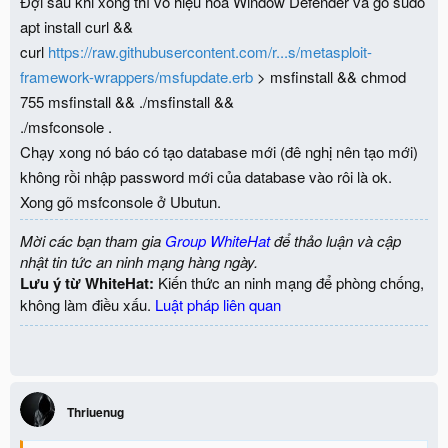
Đợi sau khi xong thì vô hiệu hóa Window Defender và gõ sudo
apt install curl &&
curl
https://raw.githubusercontent.com/r...s/metasploit-
framework-wrappers/msfupdate.erb
> msfinstall && chmod
755 msfinstall && ./msfinstall &&
./msfconsole .
Chạy xong nó báo có tạo database mới (đê nghị nên tạo mới)
không rồi nhập password mới của database vào rôi là ok.
Xong gõ msfconsole ở Ubutun.
Mời các bạn tham gia
Group WhiteHat
để thảo luận và cập
nhật tin tức an ninh mạng hàng ngày.
Lưu ý từ WhiteHat:
Kiến thức an ninh mạng để phòng chống,
không làm điều xấu.
Luật pháp liên quan
Thriuenug