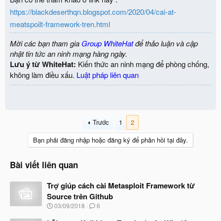
https://blackdeserthqn.blogspot.com/2020/04/cai-at-
meatspoilt-framework-tren.html
Mời các bạn tham gia
Group WhiteHat
để thảo luận và cập
nhật tin tức an ninh mạng hàng ngày.
Lưu ý từ WhiteHat:
Kiến thức an ninh mạng để phòng chống,
không làm điều xấu.
Luật pháp liên quan
Trước
1
2
Bạn phải đăng nhập hoặc đăng ký để phản hồi tại đây.
Bài viết liên quan
Trợ giúp cách cài Metasploit Framework từ
Source trên Github
N
03/09/2018
6
g
à