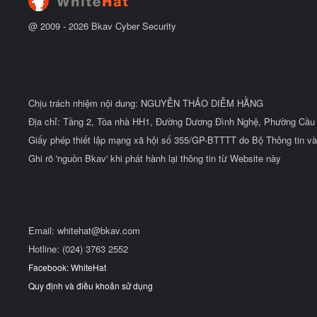
u
@ 2009 -
2026
Bkav Cyber Security
Chịu trách nhiệm nội dung: NGUYỄN THẢO DIỄM HẰNG
Địa chỉ: Tầng 2, Tòa nhà HH1, Đường Dương Đình Nghệ, Phường Cầu 
Giấy phép thiết lập mạng xã hội số 355/GP-BTTTT do Bộ Thông tin và
Ghi rõ 'nguồn Bkav' khi phát hành lại thông tin từ Website này
Email:
whitehat@bkav.com
Hotline: (024) 3763 2552
Facebook: WhiteHat
Quy định và điều khoản sử dụng