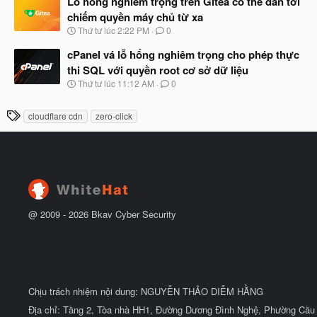
Lỗ hổng nghiêm trọng trên Gitea có thể dẫn tới
đ
y
ầ
chiếm quyền máy chủ từ xa
b
u
N
Thứ tư lúc 2:22 PM
0
ắ
g
t
à
cPanel vá lỗ hổng nghiêm trọng cho phép thực
đ
y
ầ
thi SQL với quyền root cơ sở dữ liệu
b
u
N
Thứ tư lúc 11:12 AM
0
ắ
g
t
à
đ
T
cloudflare cdn
zero-click
y
ầ
h
b
u
ắ
ẻ
t
đ
ầ
u
@ 2009 -
2026
Bkav Cyber Security
Chịu trách nhiệm nội dung: NGUYỄN THẢO DIỄM HẰNG
Địa chỉ: Tầng 2, Tòa nhà HH1, Đường Dương Đình Nghệ, Phường Cầu 