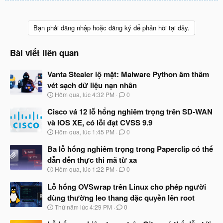
Bạn phải đăng nhập hoặc đăng ký để phản hồi tại đây.
Bài viết liên quan
Vanta Stealer lộ mặt: Malware Python âm thầm
vét sạch dữ liệu nạn nhân
N
Hôm qua, lúc 4:32 PM
0
g
à
Cisco vá 12 lỗ hổng nghiêm trọng trên SD-WAN
y
và IOS XE, có lỗi đạt CVSS 9.9
b
N
Hôm qua, lúc 1:45 PM
0
ắ
g
t
à
Ba lỗ hổng nghiêm trọng trong Paperclip có thể
đ
y
ầ
dẫn đến thực thi mã từ xa
b
u
N
Hôm qua, lúc 1:22 PM
0
ắ
g
t
à
Lỗ hổng OVSwrap trên Linux cho phép người
đ
y
ầ
dùng thường leo thang đặc quyền lên root
b
u
N
Thứ năm lúc 4:29 PM
0
ắ
g
t
à