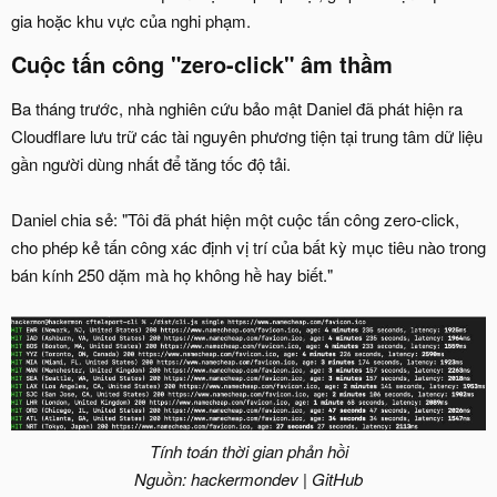
gia hoặc khu vực của nghi phạm.
Cuộc tấn công "zero-click" âm thầm​
Ba tháng trước, nhà nghiên cứu bảo mật Daniel đã phát hiện ra
Cloudflare lưu trữ các tài nguyên phương tiện tại trung tâm dữ liệu
gần người dùng nhất để tăng tốc độ tải.
Daniel chia sẻ: "Tôi đã phát hiện một cuộc tấn công zero-click,
cho phép kẻ tấn công xác định vị trí của bất kỳ mục tiêu nào trong
bán kính 250 dặm mà họ không hề hay biết."
Tính toán thời gian phản hồi
Nguồn: hackermondev | GitHub