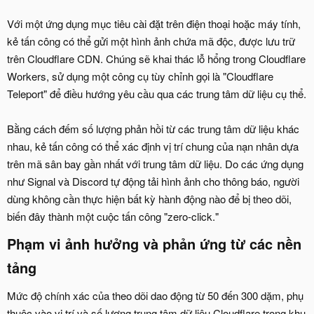
Với một ứng dụng mục tiêu cài đặt trên điện thoại hoặc máy tính,
kẻ tấn công có thể gửi một hình ảnh chứa mã độc, được lưu trữ
trên Cloudflare CDN. Chúng sẽ khai thác lỗ hổng trong Cloudflare
Workers, sử dụng một công cụ tùy chỉnh gọi là "Cloudflare
Teleport" để điều hướng yêu cầu qua các trung tâm dữ liệu cụ thể.
Bằng cách đếm số lượng phản hồi từ các trung tâm dữ liệu khác
nhau, kẻ tấn công có thể xác định vị trí chung của nạn nhân dựa
trên mã sân bay gần nhất với trung tâm dữ liệu. Do các ứng dụng
như Signal và Discord tự động tải hình ảnh cho thông báo, người
dùng không cần thực hiện bất kỳ hành động nào để bị theo dõi,
biến đây thành một cuộc tấn công "zero-click."
Phạm vi ảnh hưởng và phản ứng từ các nền
tảng​
Mức độ chính xác của theo dõi dao động từ 50 đến 300 dặm, phụ
thuộc vào vị trí và số lượng trung tâm dữ liệu Cloudflare trong khu