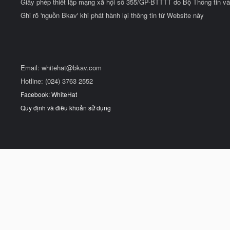
Giấy phép thiết lập mạng xã hội số 355/GP-BTTTT do Bộ Thông tin và
Ghi rõ 'nguồn Bkav' khi phát hành lại thông tin từ Website này
Email:
whitehat@bkav.com
Hotline: (024) 3763 2552
Facebook: WhiteHat
Quy định và điều khoản sử dụng