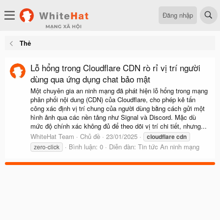
Đăng nhập
Thẻ
Lỗ hổng trong Cloudflare CDN rò rỉ vị trí người
dùng qua ứng dụng chat bảo mật
Một chuyên gia an ninh mạng đã phát hiện lỗ hổng trong mạng
phân phối nội dung (CDN) của Cloudflare, cho phép kẻ tấn
công xác định vị trí chung của người dùng bằng cách gửi một
hình ảnh qua các nền tảng như Signal và Discord. Mặc dù
mức độ chính xác không đủ để theo dõi vị trí chi tiết, nhưng...
WhiteHat Team
Chủ đề
23/01/2025
cloudflare
cdn
Bình luận: 0
Diễn đàn:
Tin tức An ninh mạng
zero-click