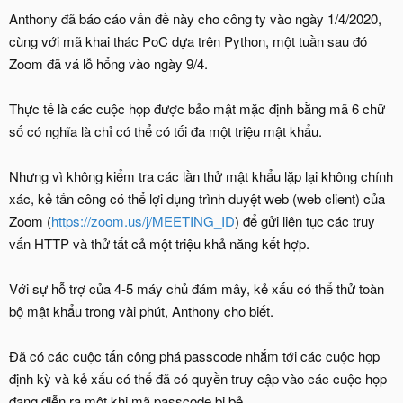
Anthony đã báo cáo vấn đề này cho công ty vào ngày 1/4/2020,
cùng với mã khai thác PoC dựa trên Python, một tuần sau đó
Zoom đã vá lỗ hổng vào ngày 9/4.
Thực tế là các cuộc họp được bảo mật mặc định bằng mã 6 chữ
số có nghĩa là chỉ có thể có tối đa một triệu mật khẩu.
Nhưng vì không kiểm tra các lần thử mật khẩu lặp lại không chính
xác, kẻ tấn công có thể lợi dụng trình duyệt web (web client) của
Zoom (
https://zoom.us/j/MEETING_ID
) để gửi liên tục các truy
vấn HTTP và thử tất cả một triệu khả năng kết hợp.
Với sự hỗ trợ của 4-5 máy chủ đám mây, kẻ xấu có thể thử toàn
bộ mật khẩu trong vài phút, Anthony cho biết.
Đã có các cuộc tấn công phá passcode nhắm tới các cuộc họp
định kỳ và kẻ xấu có thể đã có quyền truy cập vào các cuộc họp
đang diễn ra một khi mã passcode bị bẻ.