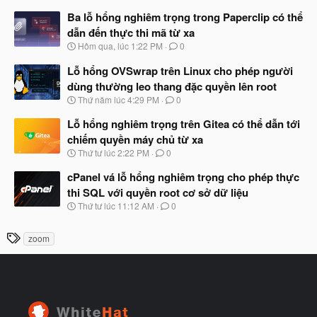
g
t
à
Ba lỗ hổng nghiêm trọng trong Paperclip có thể
đ
y
ầ
dẫn đến thực thi mã từ xa
b
u
N
Hôm qua, lúc 1:22 PM
0
ắ
g
t
à
Lỗ hổng OVSwrap trên Linux cho phép người
đ
y
ầ
dùng thường leo thang đặc quyền lên root
b
u
N
Thứ năm lúc 4:29 PM
0
ắ
g
t
à
Lỗ hổng nghiêm trọng trên Gitea có thể dẫn tới
đ
y
ầ
chiếm quyền máy chủ từ xa
b
u
N
Thứ tư lúc 2:22 PM
0
ắ
g
t
à
cPanel vá lỗ hổng nghiêm trọng cho phép thực
đ
y
ầ
thi SQL với quyền root cơ sở dữ liệu
b
u
N
Thứ tư lúc 11:12 AM
0
ắ
g
t
à
đ
T
zoom
y
ầ
h
b
u
ắ
ẻ
t
đ
ầ
u