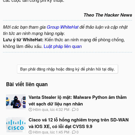
Theo The Hacker News
Mời các bạn tham gia
Group WhiteHat
để thảo luận và cập nhật
tin tức an ninh mạng hàng ngày.
Lưu ý từ WhiteHat:
Kiến thức an ninh mạng để phòng chống,
không làm điều xấu.
Luật pháp liên quan
Bạn phải đăng nhập hoặc đăng ký để phản hồi tại đây.
Bài viết liên quan
Vanta Stealer lộ mặt: Malware Python âm thầm
vét sạch dữ liệu nạn nhân
N
Hôm qua, lúc 4:32 PM
0
g
à
Cisco vá 12 lỗ hổng nghiêm trọng trên SD-WAN
y
và IOS XE, có lỗi đạt CVSS 9.9
b
N
Hôm qua, lúc 1:45 PM
0
ắ