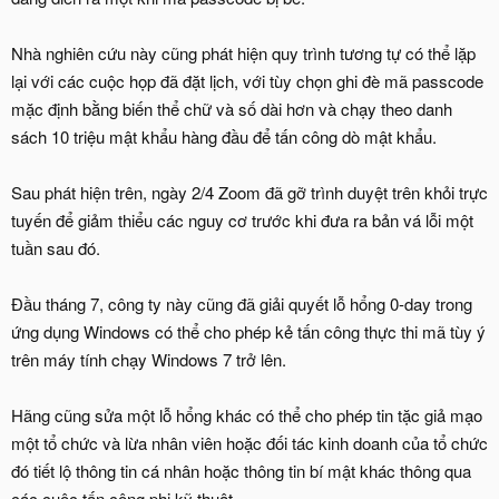
Nhà nghiên cứu này cũng phát hiện quy trình tương tự có thể lặp
lại với các cuộc họp đã đặt lịch, với tùy chọn ghi đè mã passcode
mặc định bằng biến thể chữ và số dài hơn và chạy theo danh
sách 10 triệu mật khẩu hàng đầu để tấn công dò mật khẩu.
Sau phát hiện trên, ngày 2/4 Zoom đã gỡ trình duyệt trên khỏi trực
tuyến để giảm thiểu các nguy cơ trước khi đưa ra bản vá lỗi một
tuần sau đó.
Đầu tháng 7, công ty này cũng đã giải quyết lỗ hổng 0-day trong
ứng dụng Windows có thể cho phép kẻ tấn công thực thi mã tùy ý
trên máy tính chạy Windows 7 trở lên.
Hãng cũng sửa một lỗ hổng khác có thể cho phép tin tặc giả mạo
một tổ chức và lừa nhân viên hoặc đối tác kinh doanh của tổ chức
đó tiết lộ thông tin cá nhân hoặc thông tin bí mật khác thông qua
các cuộc tấn công phi kỹ thuật.