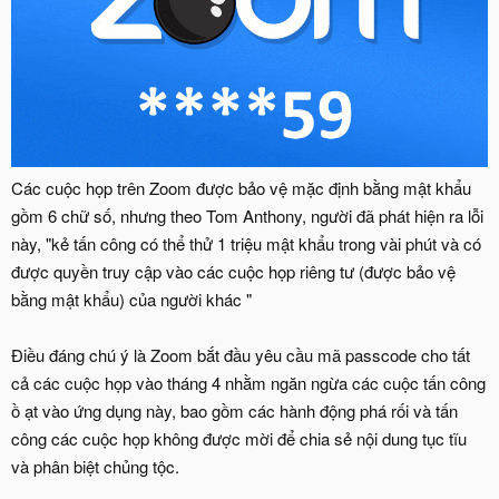
Các cuộc họp trên Zoom được bảo vệ mặc định bằng mật khẩu
gồm 6 chữ số, nhưng theo Tom Anthony, người đã phát hiện ra lỗi
này, "kẻ tấn công có thể thử 1 triệu mật khẩu trong vài phút và có
được quyền truy cập vào các cuộc họp riêng tư (được bảo vệ
bằng mật khẩu) của người khác "
Điều đáng chú ý là Zoom bắt đầu yêu cầu mã passcode cho tất
cả các cuộc họp vào tháng 4 nhằm ngăn ngừa các cuộc tấn công
ồ ạt vào ứng dụng này, bao gồm các hành động phá rối và tấn
công các cuộc họp không được mời để chia sẻ nội dung tục tĩu
và phân biệt chủng tộc.