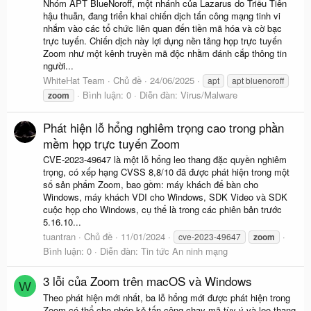
Nhóm APT BlueNoroff, một nhánh của Lazarus do Triều Tiên
hậu thuẫn, đang triển khai chiến dịch tấn công mạng tinh vi
nhắm vào các tổ chức liên quan đến tiền mã hóa và cờ bạc
trực tuyến. Chiến dịch này lợi dụng nền tảng họp trực tuyến
Zoom như một kênh truyền mã độc nhằm đánh cắp thông tin
người...
WhiteHat Team
Chủ đề
24/06/2025
apt
apt bluenoroff
Bình luận: 0
Diễn đàn:
Virus/Malware
zoom
Phát hiện lỗ hổng nghiêm trọng cao trong phần
mềm họp trực tuyến Zoom
CVE-2023-49647 là một lỗ hổng leo thang đặc quyền nghiêm
trọng, có xếp hạng CVSS 8,8/10 đã được phát hiện trong một
số sản phẩm Zoom, bao gồm: máy khách để bàn cho
Windows, máy khách VDI cho Windows, SDK Video và SDK
cuộc họp cho Windows, cụ thể là trong các phiên bản trước
5.16.10...
tuantran
Chủ đề
11/01/2024
cve-2023-49647
zoom
Bình luận: 0
Diễn đàn:
Tin tức An ninh mạng
3 lỗi của Zoom trên macOS và Windows
W
Theo phát hiện mới nhất, ba lỗ hổng mới được phát hiện trong
Zoom có thể cho phép kẻ tấn công chạy mã tùy ý và leo thang