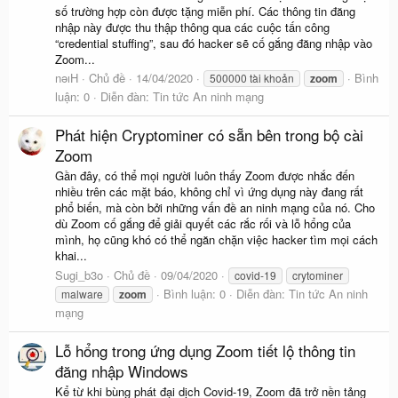
số trường hợp còn được tặng miễn phí. Các thông tin đăng
nhập này được thu thập thông qua các cuộc tấn công
“credential stuffing”, sau đó hacker sẽ cố gắng đăng nhập vào
Zoom...
nǝıH
Chủ đề
14/04/2020
Bình
500000 tài khoản
zoom
luận: 0
Diễn đàn:
Tin tức An ninh mạng
Phát hiện Cryptominer có sẵn bên trong bộ cài
Zoom
Gần đây, có thể mọi người luôn thấy Zoom được nhắc đến
nhiều trên các mặt báo, không chỉ vì ứng dụng này đang rất
phổ biến, mà còn bởi những vấn đề an ninh mạng của nó. Cho
dù Zoom cố gắng để giải quyết các rắc rối và lỗ hổng của
mình, họ cũng khó có thể ngăn chặn việc hacker tìm mọi cách
khai...
Sugi_b3o
Chủ đề
09/04/2020
covid-19
crytominer
Bình luận: 0
Diễn đàn:
Tin tức An ninh
malware
zoom
mạng
Lỗ hổng trong ứng dụng Zoom tiết lộ thông tin
đăng nhập Windows
Kể từ khi bùng phát đại dịch Covid-19, Zoom đã trở nền tảng