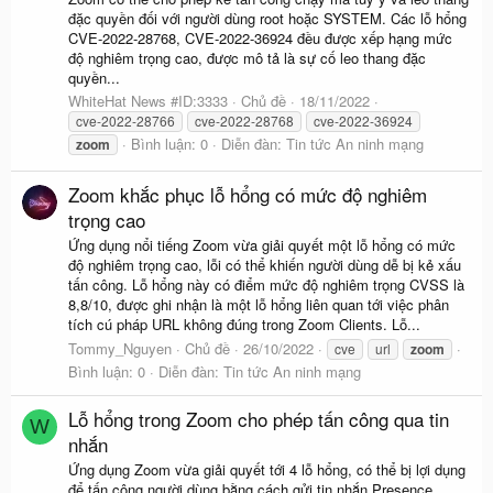
đặc quyền đối với người dùng root hoặc SYSTEM. Các lỗ hổng
CVE-2022-28768, CVE-2022-36924 đều được xếp hạng mức
độ nghiêm trọng cao, được mô tả là sự cố leo thang đặc
quyền...
WhiteHat News #ID:3333
Chủ đề
18/11/2022
cve-2022-28766
cve-2022-28768
cve-2022-36924
Bình luận: 0
Diễn đàn:
Tin tức An ninh mạng
zoom
Zoom khắc phục lỗ hổng có mức độ nghiêm
trọng cao
Ứng dụng nổi tiếng Zoom vừa giải quyết một lỗ hổng có mức
độ nghiêm trọng cao, lỗi có thể khiến người dùng dễ bị kẻ xấu
tấn công. Lỗ hổng này có điểm mức độ nghiêm trọng CVSS là
8,8/10, được ghi nhận là một lỗ hổng liên quan tới việc phân
tích cú pháp URL không đúng trong Zoom Clients. Lỗ...
Tommy_Nguyen
Chủ đề
26/10/2022
cve
url
zoom
Bình luận: 0
Diễn đàn:
Tin tức An ninh mạng
Lỗ hổng trong Zoom cho phép tấn công qua tin
W
nhắn
Ứng dụng Zoom vừa giải quyết tới 4 lỗ hổng, có thể bị lợi dụng
để tấn công người dùng bằng cách gửi tin nhắn Presence