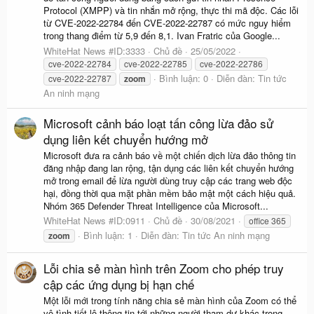
Protocol (XMPP) và tin nhắn mở rộng, thực thi mã độc. Các lỗi
từ CVE-2022-22784 đến CVE-2022-22787 có mức nguy hiểm
trong thang điểm từ 5,9 đến 8,1. Ivan Fratric của Google...
WhiteHat News #ID:3333
Chủ đề
25/05/2022
cve-2022-22784
cve-2022-22785
cve-2022-22786
Bình luận: 0
Diễn đàn:
Tin tức
cve-2022-22787
zoom
An ninh mạng
Microsoft cảnh báo loạt tấn công lừa đảo sử
dụng liên kết chuyển hướng mở
Microsoft đưa ra cảnh báo về một chiến dịch lừa đảo thông tin
đăng nhập đang lan rộng, tận dụng các liên kết chuyển hướng
mở trong email để lừa người dùng truy cập các trang web độc
hại, đồng thời qua mặt phần mềm bảo mật một cách hiệu quả.
Nhóm 365 Defender Threat Intelligence của Microsoft...
WhiteHat News #ID:0911
Chủ đề
30/08/2021
office 365
Bình luận: 1
Diễn đàn:
Tin tức An ninh mạng
zoom
Lỗi chia sẻ màn hình trên Zoom cho phép truy
cập các ứng dụng bị hạn chế
Một lỗi mới trong tính năng chia sẻ màn hình của Zoom có thể
vô tình tiết lộ thông tin tới những người tham dự khác trong