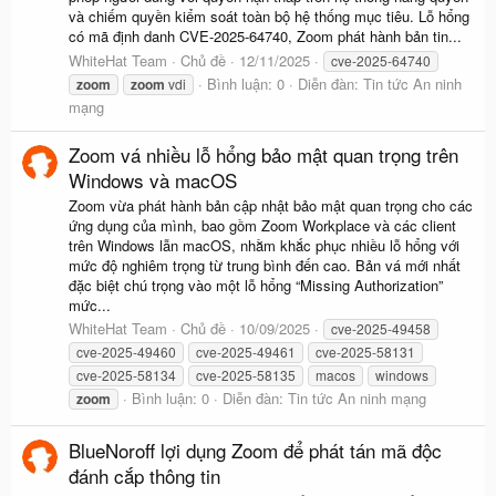
và chiếm quyền kiểm soát toàn bộ hệ thống mục tiêu. Lỗ hổng
có mã định danh CVE-2025-64740, Zoom phát hành bản tin...
WhiteHat Team
Chủ đề
12/11/2025
cve-2025-64740
Bình luận: 0
Diễn đàn:
Tin tức An ninh
zoom
zoom
vdi
mạng
Zoom vá nhiều lỗ hổng bảo mật quan trọng trên
Windows và macOS
Zoom vừa phát hành bản cập nhật bảo mật quan trọng cho các
ứng dụng của mình, bao gồm Zoom Workplace và các client
trên Windows lẫn macOS, nhằm khắc phục nhiều lỗ hổng với
mức độ nghiêm trọng từ trung bình đến cao. Bản vá mới nhất
đặc biệt chú trọng vào một lỗ hổng “Missing Authorization”
mức...
WhiteHat Team
Chủ đề
10/09/2025
cve-2025-49458
cve-2025-49460
cve-2025-49461
cve-2025-58131
cve-2025-58134
cve-2025-58135
macos
windows
Bình luận: 0
Diễn đàn:
Tin tức An ninh mạng
zoom
BlueNoroff lợi dụng Zoom để phát tán mã độc
đánh cắp thông tin