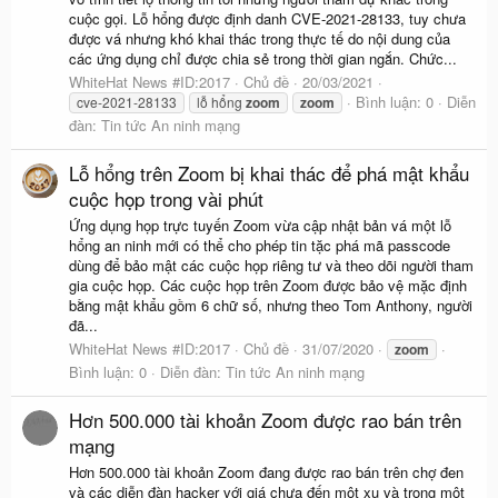
cuộc gọi. Lỗ hổng được định danh CVE-2021-28133, tuy chưa
được vá nhưng khó khai thác trong thực tế do nội dung của
các ứng dụng chỉ được chia sẻ trong thời gian ngắn. Chức...
WhiteHat News #ID:2017
Chủ đề
20/03/2021
Bình luận: 0
Diễn
cve-2021-28133
lỗ hổng
zoom
zoom
đàn:
Tin tức An ninh mạng
Lỗ hổng trên Zoom bị khai thác để phá mật khẩu
cuộc họp trong vài phút
Ứng dụng họp trực tuyến Zoom vừa cập nhật bản vá một lỗ
hổng an ninh mới có thể cho phép tin tặc phá mã passcode
dùng để bảo mật các cuộc họp riêng tư và theo dõi người tham
gia cuộc họp. Các cuộc họp trên Zoom được bảo vệ mặc định
bằng mật khẩu gồm 6 chữ số, nhưng theo Tom Anthony, người
đã...
WhiteHat News #ID:2017
Chủ đề
31/07/2020
zoom
Bình luận: 0
Diễn đàn:
Tin tức An ninh mạng
Hơn 500.000 tài khoản Zoom được rao bán trên
mạng
Hơn 500.000 tài khoản Zoom đang được rao bán trên chợ đen
và các diễn đàn hacker với giá chưa đến một xu và trong một