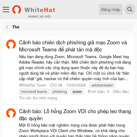
Đăng nhập
Thẻ
Cảnh báo chiến dịch phishing giả mạo Zoom và
Microsoft Teams để phát tán mã độc
Nếu bạn đang dùng Zoom, Microsoft Teams, Google Meet hay
Adobe Reader, hãy cẩn thận. Một chiến dịch phishing mới đang
giả mạo chính các ứng dụng quen thuộc này để dụ bạn hay
người dùng tải về phần mềm độc hại. Chỉ một cú click tải “bản
cập nhật” giả, hacker có thể chiếm quyền máy tính của bạn...
WhiteHat Team
Chủ đề
13/03/2026
adobereader
Bình luận: 0
Diễn đàn:
microsoft teams
phishing
zoom
Tin tức An ninh mạng
Cảnh báo: Lỗ hổng Zoom VDI cho phép leo thang
đặc quyền
Một lỗ hổng bảo mật nghiêm trọng vừa được phát hiện trong
Zoom Workplace VDI Client cho Windows, có khả năng cho
phép người dùng với quyền hạn thấp trên hệ thống nâng quyền