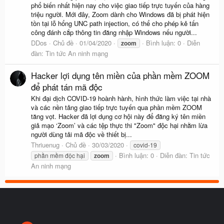
phổ biến nhất hiện nay cho việc giao tiếp trực tuyến của hàng
triệu người. Mới đây, Zoom dành cho Windows đã bị phát hiện
tồn tại lỗ hổng UNC path injection, có thể cho phép kẻ tấn
công đánh cắp thông tin đăng nhập Windows nếu người...
DDos
Chủ đề
01/04/2020
Bình luận: 0
Diễn
zoom
đàn:
Tin tức An ninh mạng
Hacker lợi dụng tên miền của phần mềm ZOOM
để phát tán mã độc
Khi đại dịch COVID-19 hoành hành, hình thức làm việc tại nhà
và các nền tảng giao tiếp trực tuyến qua phần mềm ZOOM
tăng vọt. Hacker đã lợi dụng cơ hội này để đăng ký tên miền
giả mạo ‘Zoom’ và các tệp thực thi "Zoom" độc hại nhằm lừa
người dùng tải mã độc về thiết bị...
Thriuenug
Chủ đề
30/03/2020
covid-19
Bình luận: 0
Diễn đàn:
Tin tức
phần mềm độc hại
zoom
An ninh mạng