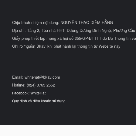
Chịu trách nhiệm nội dung: NGUYỄN THẢO DIỄM HẰNG
Địa chỉ: Tầng 2, Tòa nhà HH1, Đường Dương Đình Nghệ, Phường Cầu 
Giấy phép thiết lập mạng xã hội số 355/GP-BTTTT do Bộ Thông tin và
Ghi rõ 'nguồn Bkav' khi phát hành lại thông tin từ Website này
Email:
whitehat@bkav.com
Hotline: (024) 3763 2552
Facebook: WhiteHat
Quy định và điều khoản sử dụng