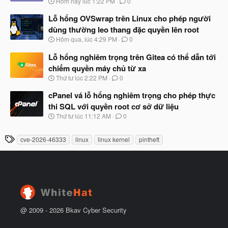
N
Hôm nay lúc 1:22 PM
0
ắ
g
t
à
Lỗ hổng OVSwrap trên Linux cho phép người
đ
y
ầ
dùng thường leo thang đặc quyền lên root
b
u
N
Hôm qua, lúc 4:29 PM
0
ắ
g
t
à
Lỗ hổng nghiêm trọng trên Gitea có thể dẫn tới
đ
y
ầ
chiếm quyền máy chủ từ xa
b
u
N
Thứ tư lúc 2:22 PM
0
ắ
g
t
à
cPanel vá lỗ hổng nghiêm trọng cho phép thực
đ
y
ầ
thi SQL với quyền root cơ sở dữ liệu
b
u
N
Thứ tư lúc 11:12 AM
0
ắ
g
t
à
đ
T
cve-2026-46333
linux
linux kernel
pintheft
y
ầ
h
b
u
ắ
ẻ
t
đ
ầ
u
@ 2009 -
2026
Bkav Cyber Security