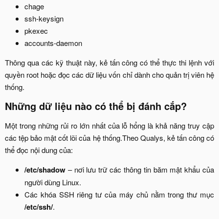
chage​
ssh-keysign​
pkexec​
accounts-daemon​
Thông qua các kỹ thuật này, kẻ tấn công có thể thực thi lệnh với
quyền root hoặc đọc các dữ liệu vốn chỉ dành cho quản trị viên hệ
thống.​
Những dữ liệu nào có thể bị đánh cắp?​
Một trong những rủi ro lớn nhất của lỗ hổng là khả năng truy cập
các tệp bảo mật cốt lõi của hệ thống.Theo Qualys, kẻ tấn công có
thể đọc nội dung của:​
/etc/shadow
– nơi lưu trữ các thông tin băm mật khẩu của
người dùng Linux.​
Các khóa SSH riêng tư của máy chủ nằm trong thư mục
/etc/ssh/
.​