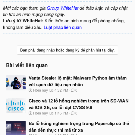
Mời các bạn tham gia
Group WhiteHat
để thảo luận và cập nhật
tin tức an ninh mạng hàng ngày.
Lưu ý từ WhiteHat:
Kiến thức an ninh mạng để phòng chống,
không làm điều xấu.
Luật pháp liên quan
Bạn phải đăng nhập hoặc đăng ký để phản hồi tại đây.
Bài viết liên quan
Vanta Stealer lộ mặt: Malware Python âm thầm
vét sạch dữ liệu nạn nhân
N
Hôm nay lúc 4:32 PM
0
g
à
Cisco vá 12 lỗ hổng nghiêm trọng trên SD-WAN
y
và IOS XE, có lỗi đạt CVSS 9.9
b
N
Hôm nay lúc 1:45 PM
0
ắ
g
t
à
Ba lỗ hổng nghiêm trọng trong Paperclip có thể
đ
y
ầ
dẫn đến thực thi mã từ xa
b
u