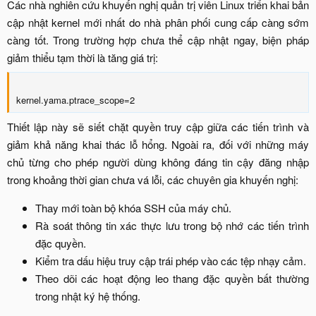
Các nhà nghiên cứu khuyến nghị quản trị viên Linux triển khai bản
cập nhật kernel mới nhất do nhà phân phối cung cấp càng sớm
càng tốt. Trong trường hợp chưa thể cập nhật ngay, biện pháp
giảm thiểu tạm thời là tăng giá trị:​
kernel.yama.ptrace_scope=2​
Thiết lập này sẽ siết chặt quyền truy cập giữa các tiến trình và
giảm khả năng khai thác lỗ hổng. Ngoài ra, đối với những máy
chủ từng cho phép người dùng không đáng tin cậy đăng nhập
trong khoảng thời gian chưa vá lỗi, các chuyên gia khuyến nghị:​
Thay mới toàn bộ khóa SSH của máy chủ.​
Rà soát thông tin xác thực lưu trong bộ nhớ các tiến trình
đặc quyền.​
Kiểm tra dấu hiệu truy cập trái phép vào các tệp nhạy cảm.​
Theo dõi các hoạt động leo thang đặc quyền bất thường
trong nhật ký hệ thống.​