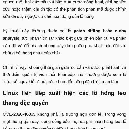
nguồn mở: khi các bản vá bảo mật được công khai, giới nghiên
cứu hoặc thậm chí tin tặc có thể phân tích phần mã được chỉnh
sửa để suy ngược cơ chế hoạt động của lỗ hổng.
Kỹ thuật này thường được gọi là
patch diffing
hoặc
n-day
analysis
, tức phân tích sự khác biệt giữa phiên bản cũ và phiên
bản đã vá để nhanh chóng xây dựng công cụ khai thác đối với
những hệ thống chưa cập nhật.
Chính vì vậy, khoảng thời gian giữa lúc bản vá được phát hành và
thời điểm quản trị viên triển khai cập nhật thường được xem là
“cửa sổ nguy hiểm” mà các nhóm tấn công đặc biệt quan tâm.​
Linux liên tiếp xuất hiện các lỗ hổng leo
thang đặc quyền​
CVE-2026-46333 không phải là trường hợp đơn lẻ. Trong vòng
một tháng gần đây, cộng đồng bảo mật đã ghi nhận hàng loạt lỗ
hổng leo thang đặc quyền nghiêm trọng trên Linux như:​