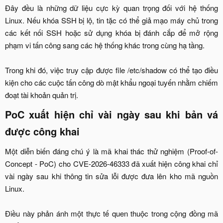
Đây đều là những dữ liệu cực kỳ quan trọng đối với hệ thống
Linux. Nếu khóa SSH bị lộ, tin tặc có thể giả mạo máy chủ trong
các kết nối SSH hoặc sử dụng khóa bị đánh cắp để mở rộng
phạm vi tấn công sang các hệ thống khác trong cùng hạ tầng.
Trong khi đó, việc truy cập được file /etc/shadow có thể tạo điều
kiện cho các cuộc tấn công dò mật khẩu ngoại tuyến nhằm chiếm
đoạt tài khoản quản trị.​
PoC xuất hiện chỉ vài ngày sau khi bản vá
được công khai​
Một diễn biến đáng chú ý là mã khai thác thử nghiệm (Proof-of-
Concept - PoC) cho CVE-2026-46333 đã xuất hiện công khai chỉ
vài ngày sau khi thông tin sửa lỗi được đưa lên kho mã nguồn
Linux.
Điều này phản ánh một thực tế quen thuộc trong cộng đồng mã