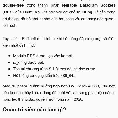
double-free
trong thành phần
Reliable Datagram Sockets
(RDS)
của Linux. Khi kết hợp với cơ chế
io_uring
, kẻ tấn công
có thể ghi đè bộ nhớ cache của hệ thống và leo thang đặc quyền
lên root.
Tuy nhiên, PinTheft chỉ khả thi khi hệ thống đáp ứng một số điều
kiện nhất định như:​
Module RDS được nạp vào kernel.​
io_uring được bật.​
Tồn tại chương trình SUID-root có thể đọc được.​
Hệ thống sử dụng kiến trúc x86_64.​
Mặc dù phạm vi ảnh hưởng hẹp hơn CVE-2026-46333, PinTheft
tiếp tục cho thấy Linux đang đối mặt với làn sóng phát hiện các lỗ
hổng leo thang đặc quyền mới trong năm 2026.​
Quản trị viên cần làm gì?​