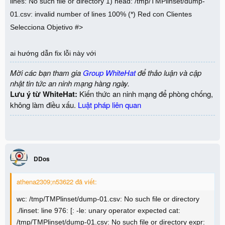
lines: No such file or directory 1) head: /tmp/TMPlinset/dump-
01.csv: invalid number of lines 100% (*) Red con Clientes
Selecciona Objetivo #>
ai hướng dẫn fix lỗi này với
Mời các bạn tham gia
Group WhiteHat
để thảo luận và cập
nhật tin tức an ninh mạng hàng ngày.
Lưu ý từ WhiteHat:
Kiến thức an ninh mạng để phòng chống,
không làm điều xấu.
Luật pháp liên quan
DDos
athena2309;n53622 đã viết:
wc: /tmp/TMPlinset/dump-01.csv: No such file or directory
./linset: line 976: [: -le: unary operator expected cat:
/tmp/TMPlinset/dump-01.csv: No such file or directory expr: