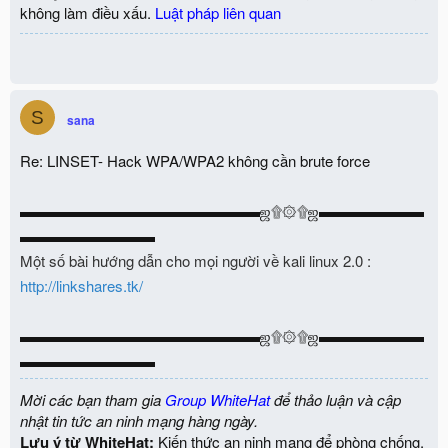
không làm điều xấu.
Luật pháp liên quan
S
sana
Re: LINSET- Hack WPA/WPA2 không cần brute force
▬▬▬▬▬▬▬▬▬▬▬▬▬▬▬▬ஜ۩۞۩ஜ▬▬▬▬▬▬▬
▬▬▬▬▬▬▬▬▬
Một số bài hướng dẫn cho mọi người về kali linux 2.0 :
http://linkshares.tk/
▬▬▬▬▬▬▬▬▬▬▬▬▬▬▬▬ஜ۩۞۩ஜ▬▬▬▬▬▬▬
▬▬▬▬▬▬▬▬▬
Mời các bạn tham gia
Group WhiteHat
để thảo luận và cập
nhật tin tức an ninh mạng hàng ngày.
Lưu ý từ WhiteHat:
Kiến thức an ninh mạng để phòng chống,