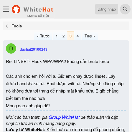
Đăng nhập
Tools
Trước
1
2
3
4
Tiếp
D
duchai20100243
Re: LINSET- Hack WPA/WPA2 không cần brute force
Các anh cho em hỏi với ạ. Giờ em chạy được linset . Lấy
được handshake rùi. Phát được wifi rùi. Nhưng khi đăng nhập
nó không đưa tới trang để nhập mật khẩu nữa. E giờ chẳng
biết làm thế nào nữa
Mong cac anh giúp đỡ!
Mời các bạn tham gia
Group WhiteHat
để thảo luận và cập
nhật tin tức an ninh mạng hàng ngày.
Lưu ý từ WhiteHat:
Kiến thức an ninh mạng để phòng chống,