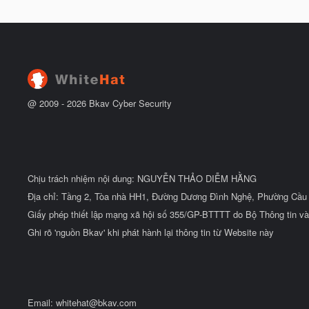
g
t
à
đ
y
ầ
b
u
ắ
t
đ
ầ
u
@ 2009 -
2026
Bkav Cyber Security
Chịu trách nhiệm nội dung: NGUYỄN THẢO DIỄM HẰNG
Địa chỉ: Tầng 2, Tòa nhà HH1, Đường Dương Đình Nghệ, Phường Cầu 
Giấy phép thiết lập mạng xã hội số 355/GP-BTTTT do Bộ Thông tin và
Ghi rõ 'nguồn Bkav' khi phát hành lại thông tin từ Website này
Email:
whitehat@bkav.com