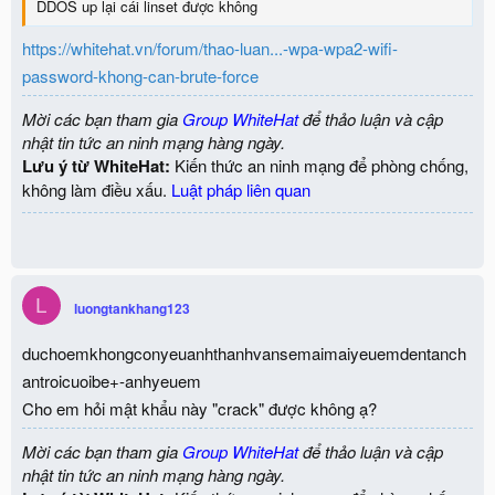
DDOS up lại cái linset được không
https://whitehat.vn/forum/thao-luan...-wpa-wpa2-wifi-
password-khong-can-brute-force
Mời các bạn tham gia
Group WhiteHat
để thảo luận và cập
nhật tin tức an ninh mạng hàng ngày.
Lưu ý từ WhiteHat:
Kiến thức an ninh mạng để phòng chống,
không làm điều xấu.
Luật pháp liên quan
L
luongtankhang123
duchoemkhongconyeuanhthanhvansemaimaiyeuemdentanch
antroicuoibe+-anhyeuem
Cho em hỏi mật khẩu này "crack" được không ạ?
Mời các bạn tham gia
Group WhiteHat
để thảo luận và cập
nhật tin tức an ninh mạng hàng ngày.