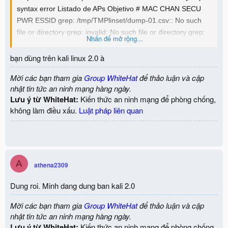
syntax error Listado de APs Objetivo # MAC CHAN SECU
PWR ESSID grep: /tmp/TMPlinset/dump-01.csv:: No such
file or directory grep: invalid: No such file or directory grep:
Nhấn để mở rộng...
number: No such file or directory grep: of: No such file or
directory grep: lines: No such file or directory 1) head:
bạn dùng trên kali linux 2.0 à
/tmp/TMPlinset/dump-01.csv: invalid number of lines 100%
Mời các bạn tham gia
Group WhiteHat
để thảo luận và cập
(*) Red con Clientes Selecciona Objetivo #>
nhật tin tức an ninh mạng hàng ngày.
Lưu ý từ WhiteHat:
Kiến thức an ninh mạng để phòng chống,
ai hướng dẫn fix lỗi này với
không làm điều xấu.
Luật pháp liên quan
A
athena2309
Dung roi. Minh dang dung ban kali 2.0
Mời các bạn tham gia
Group WhiteHat
để thảo luận và cập
nhật tin tức an ninh mạng hàng ngày.
Lưu ý từ WhiteHat:
Kiến thức an ninh mạng để phòng chống,