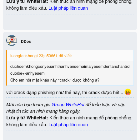
Lưu ý từ WhiteHat:
Kiến thức an ninh mạng để phòng chống,
không làm điều xấu.
Luật pháp liên quan
DDos
luongtankhang123;n53661 đã viết:
duchoemkhongconyeuanhthanhvansemaimaiyeuemdentanchantroi
cuoibe+-anhyeuem
Cho em hỏi mật khẩu này "crack" được không ạ?
với crack dạng phishing như thế này, thì crack được hết...
Mời các bạn tham gia
Group WhiteHat
để thảo luận và cập
nhật tin tức an ninh mạng hàng ngày.
Lưu ý từ WhiteHat:
Kiến thức an ninh mạng để phòng chống,
không làm điều xấu.
Luật pháp liên quan