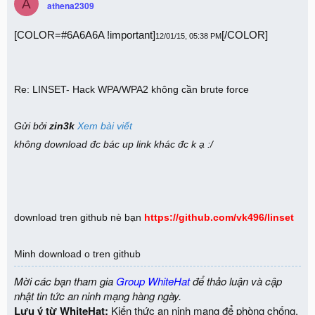
A
athena2309
[COLOR=#6A6A6A !important]
[/COLOR]
12/01/15, 05:38 PM
Re: LINSET- Hack WPA/WPA2 không cần brute force
Gửi bởi
zin3k
Xem bài viết
không download đc bác up link khác đc k ạ :/
download tren github nè bạn
https://github.com/vk496/linset
Minh download o tren github
Mời các bạn tham gia
Group WhiteHat
để thảo luận và cập
nhật tin tức an ninh mạng hàng ngày.
Lưu ý từ WhiteHat:
Kiến thức an ninh mạng để phòng chống,