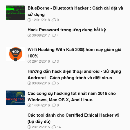
BlueBorne - Bluetooth Hacker : Cách cài đặt và
sử dụng
N
12/01/2018
0
g
à
Hack Password trong ứng dụng bất kỳ
y
N
30/08/2017
4
b
g
ắ
à
t
Wi-fi Hacking With Kali 200$ hôm nay giảm giá
y
đ
b
100%
ầ
ắ
N
u
29/12/2016
3
t
g
đ
à
Hướng dẫn hack điện thoại android - Sử dụng
ầ
y
u
Androrat - Cách phòng tránh và diệt virus
b
N
03/06/2016
5
ắ
g
t
à
Các công cụ hacking tốt nhất năm 2016 cho
đ
y
ầ
Windows, Mac OS X, And Linux.
b
u
N
14/04/2016
0
ắ
g
t
à
Các tool dành cho Certified Ethical Hacker v9
đ
y
ầ
(bộ đầy đủ)
b
u
N
23/12/2015
14
ắ