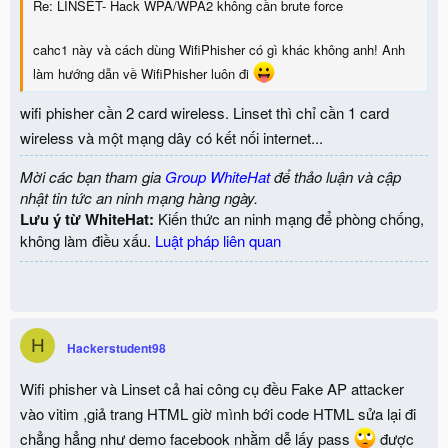
Re: LINSET- Hack WPA/WPA2 không cần brute force
cahc1 này và cách dùng WifiPhisher có gì khác không anh! Anh
làm hướng dẫn về WifiPhisher luôn đi
wifi phisher cần 2 card wireless. Linset thì chỉ cần 1 card
wireless và một mạng dây có kết nối internet...
Mời các bạn tham gia
Group WhiteHat
để thảo luận và cập
nhật tin tức an ninh mạng hàng ngày.
Lưu ý từ WhiteHat:
Kiến thức an ninh mạng để phòng chống,
không làm điều xấu.
Luật pháp liên quan
H
Hackerstudent98
Wifi phisher và Linset cả hai công cụ đều Fake AP attacker
vào vitim ,giả trang HTML giờ mình bới code HTML sửa lại đi
chẳng hẳng như demo facebook nhằm dễ lấy pass
được