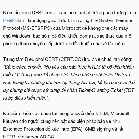
Kiểu tấn công DFSCoerce tuân theo một phương pháp tương tự là
PetitPotam
, lạm dụng giao thức Encrypting File System Remote
Protocol (MS-EFSRPC) của Microsoft để khống chế các máy
chủ Windows, bao gồm bộ điều khiển domain, xác thực qua một
phương thức chuyển tiếp dưới sự điều khiển của kẻ tấn công.
Trung tâm Điều phối CERT (CERT/CC) lưu ý về chuỗi tấn công:
"Bằng cách chuyển tiếp yêu cầu xác thực NTLM từ bộ điều khiển
miền tới Trang web Tổ chức phát hành chứng chỉ hoặc Dịch vụ
web Đăng ký Chứng chỉ trên hệ thống AD CS, kẻ tấn công có thể
lấy chứng chỉ được sử dụng để nhận Ticket-Granting-Ticket (TGT)
từ bộ điều khiển miền".
Để giảm thiểu các cuộc tấn công chuyển tiếp NTLM, Microsoft
khuyến cáo người dùng nên bật các biện pháp bảo vệ như
Extended Protection để xác thực (EPA), SMB signing và tắt
HTTP trên server AD CS.