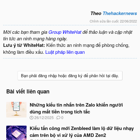
Theo
Thehackernews
Chỉnh sửa lần cuối:
22/06/2022
Mời các bạn tham gia
Group WhiteHat
để thảo luận và cập nhật
tin tức an ninh mạng hàng ngày.
Lưu ý từ WhiteHat:
Kiến thức an ninh mạng để phòng chống,
không làm điều xấu.
Luật pháp liên quan
Bạn phải đăng nhập hoặc đăng ký để phản hồi tại đây.
Bài viết liên quan
Những kiểu tin nhắn trên Zalo khiến người
dùng mất tiền trong tích tắc
N
26/12/2025
0
g
à
Kiểu tấn công mới Zenbleed làm lộ dữ liệu nhạy
y
cảm trên bộ vi xử lý của AMD Zen2
b