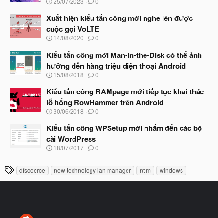
N
25/07/2023
0
ắ
g
t
à
Xuất hiện kiểu tấn công mới nghe lén được
đ
y
ầ
cuộc gọi VoLTE
b
u
N
14/08/2020
0
ắ
g
t
à
Kiểu tấn công mới Man-in-the-Disk có thể ảnh
đ
y
ầ
hưởng đến hàng triệu điện thoại Android
b
u
N
15/08/2018
0
ắ
g
t
à
Kiểu tấn công RAMpage mới tiếp tục khai thác
đ
y
ầ
lỗ hổng RowHammer trên Android
b
u
N
30/06/2018
0
ắ
g
t
à
Kiểu tấn công WPSetup mới nhắm đến các bộ
đ
y
ầ
cài WordPress
b
u
N
18/07/2017
0
ắ
g
t
à
đ
T
dfscoerce
new technology lan manager
ntlm
windows
y
ầ
h
b
u
ắ
ẻ
t
đ
ầ
u