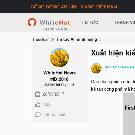
CỘNG ĐỒNG AN NINH MẠNG VIỆT NAM
TIN TỨC
THÀNH VI
Thảo luận
Tin tức An ninh mạng
Xuất hiện k
WhiteHat News #
WhiteHat News
#ID:2018
Các nhà nghiên cứu đ
WhiteHat Support
kẻ tấn công phá mã hó
20/03/2017
129
450 bài viết