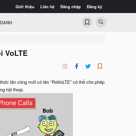
Giới thiệu
Liên hệ
Đăng nhập
Đăng ký
 DANH
ọi VoLTE
hức tấn công mới có tên “ReVoLTE” có thể cho phép
g hội thoại.