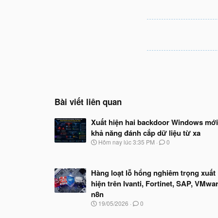
Bài viết liên quan
Xuất hiện hai backdoor Windows mới
khả năng đánh cắp dữ liệu từ xa
N
Hôm nay lúc 3:35 PM
0
g
à
y
Hàng loạt lỗ hổng nghiêm trọng xuất
b
ắ
hiện trên Ivanti, Fortinet, SAP, VMwar
t
n8n
đ
N
19/05/2026
0
ầ
g
u