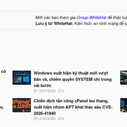
Mời các bạn tham gia
Group WhiteHat
để thảo lu
Lưu ý từ WhiteHat:
Kiến thức an ninh mạng để 
 có
Windows xuất hiện kỹ thuật mới vượt
bản vá, chiếm quyền SYSTEM chỉ trong
vài bước
N
13/07/2026
0
g
à
Chiến dịch tấn công cPanel leo thang,
y
e,
xuất hiện nhóm APT khai thác sâu CVE-
b
2026-41940
ắ
t
N
12/05/2026
0
đ
g
ầ