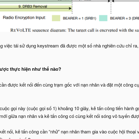
ng việc tái sử dụng keystream đã được một số nhà nghiên cứu chỉ ra,
ược thực hiện như thế nào?
ần được kết nối đến cùng trạm gốc với nạn nhân và đặt một công cụ sn
cuộc gọi này (cuộc gọi số 1) khoảng 10 giây, kẻ tấn công tiến hành g
 mới giữa nạn nhân và kẻ tấn công có cùng kết nối sóng vô tuyến đượ
ết nối, kẻ tấn công cần “nhử” nạn nhân tham gia vào cuộc hội thoại và 