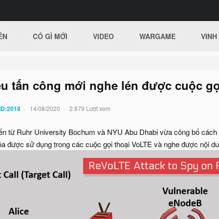
ÊN
CÓ GÌ MỚI
VIDEO
WARGAME
VINH
iểu tấn công mới nghe lén được cuộc g
ID:2018
14/08/2020
2.879 Lượt xem
ến từ Ruhr University Bochum và NYU Abu Dhabi vừa công bố cách t
a được sử dụng trong các cuộc gọi thoại VoLTE và nghe được nội dun