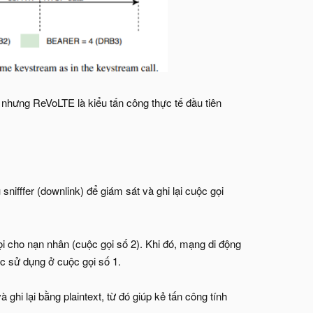
 nhưng ReVoLTE là kiểu tấn công thực tế đầu tiên
ifffer (downlink) để giám sát và ghi lại cuộc gọi
ọi cho nạn nhân (cuộc gọi số 2). Khi đó, mạng di động
c sử dụng ở cuộc gọi số 1.
ghi lại bằng plaintext, từ đó giúp kẻ tấn công tính