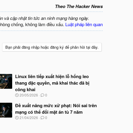
Theo The Hacker News
ận và cập nhật tin tức an ninh mạng hàng ngày.
phòng chống, không làm điều xấu.
Luật pháp liên quan
Bạn phải đăng nhập hoặc đăng ký để phản hồi tại đây.
Linux liên tiếp xuất hiện lỗ hổng leo
thang đặc quyền, mã khai thác đã bị
công khai
N
20/05/2026
0
g
à
Đề xuất nâng mức xử phạt: Nói sai trên
y
mạng có thể đối mặt án tù 7 năm
b
N
21/04/2026
0
ắ
g
t
à
đ
y
ầ