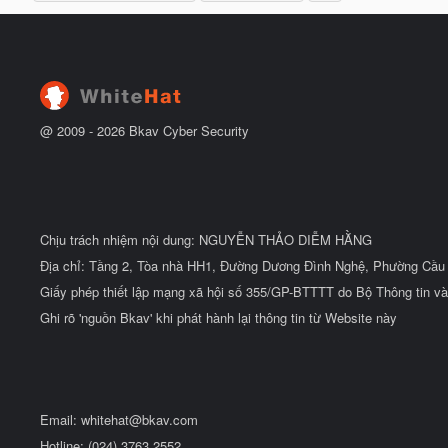
h
b
u
ắ
ẻ
t
đ
ầ
u
@ 2009 -
2026
Bkav Cyber Security
Chịu trách nhiệm nội dung: NGUYỄN THẢO DIỄM HẰNG
Địa chỉ: Tầng 2, Tòa nhà HH1, Đường Dương Đình Nghệ, Phường Cầu 
Giấy phép thiết lập mạng xã hội số 355/GP-BTTTT do Bộ Thông tin và
Ghi rõ 'nguồn Bkav' khi phát hành lại thông tin từ Website này
Email:
whitehat@bkav.com
Hotline: (024) 3763 2552