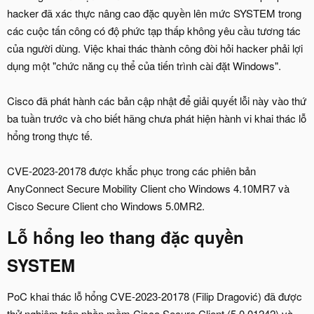
hacker đã xác thực nâng cao đặc quyền lên mức SYSTEM trong
các cuộc tấn công có độ phức tạp thấp không yêu cầu tương tác
của người dùng. Việc khai thác thành công đòi hỏi hacker phải lợi
dụng một "chức năng cụ thể của tiến trình cài đặt Windows".
Cisco đã phát hành các bản cập nhật để giải quyết lỗi này vào thứ
ba tuần trước và cho biết hãng chưa phát hiện hành vi khai thác lỗ
hổng trong thực tế.
CVE-2023-20178 được khắc phục trong các phiên bản
AnyConnect Secure Mobility Client cho Windows 4.10MR7 và
Cisco Secure Client cho Windows 5.0MR2.
Lỗ hổng leo thang đặc quyền
SYSTEM
PoC khai thác lỗ hổng CVE-2023-20178 (Filip Dragović) đã được
thử nghiệm trên phần mềm Cisco Secure Client (5.0.01242) và