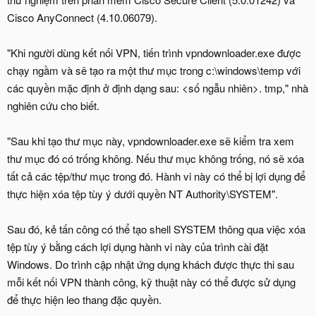
Cisco AnyConnect (4.10.06079).
"Khi người dùng kết nối VPN, tiến trình vpndownloader.exe được
chạy ngầm và sẽ tạo ra một thư mục trong c:\windows\temp với
các quyền mặc định ở định dạng sau: <số ngẫu nhiên>. tmp," nhà
nghiên cứu cho biết.
"Sau khi tạo thư mục này, vpndownloader.exe sẽ kiểm tra xem
thư mục đó có trống không. Nếu thư mục không trống, nó sẽ xóa
tất cả các tệp/thư mục trong đó. Hành vi này có thể bị lợi dụng để
thực hiện xóa tệp tùy ý dưới quyền NT Authority\SYSTEM".
Sau đó, kẻ tấn công có thể tạo shell SYSTEM thông qua việc xóa
tệp tùy ý bằng cách lợi dụng hành vi này của trình cài đặt
Windows. Do trình cập nhật ứng dụng khách được thực thi sau
mỗi kết nối VPN thành công, kỹ thuật này có thể được sử dụng
để thực hiện leo thang đặc quyền.