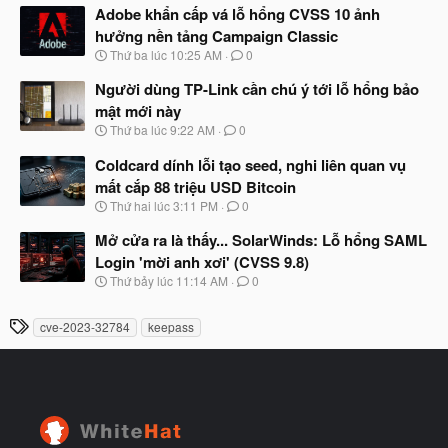
à
Adobe khẩn cấp vá lỗ hổng CVSS 10 ảnh
đ
y
ầ
hưởng nền tảng Campaign Classic
b
u
N
Thứ ba lúc 10:25 AM
0
ắ
g
t
à
Người dùng TP-Link cần chú ý tới lỗ hổng bảo
đ
y
ầ
mật mới này
b
u
N
Thứ ba lúc 9:22 AM
0
ắ
g
t
à
Coldcard dính lỗi tạo seed, nghi liên quan vụ
đ
y
ầ
mất cắp 88 triệu USD Bitcoin
b
u
N
Thứ hai lúc 3:11 PM
0
ắ
g
t
à
Mở cửa ra là thấy... SolarWinds: Lỗ hổng SAML
đ
y
ầ
Login 'mời anh xơi' (CVSS 9.8)
b
u
N
Thứ bảy lúc 11:14 AM
0
ắ
g
t
à
đ
T
cve-2023-32784
keepass
y
ầ
h
b
u
ắ
ẻ
t
đ
ầ
u