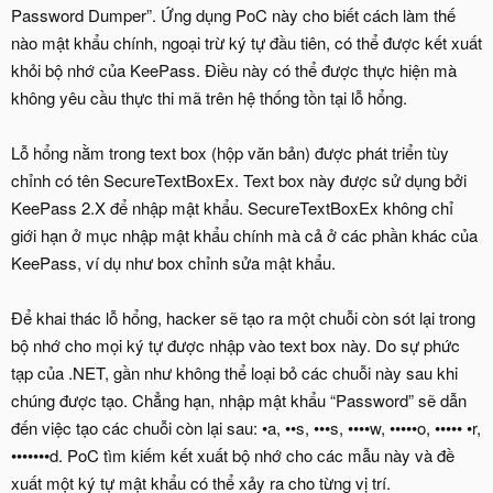
Password Dumper”. Ứng dụng PoC này cho biết cách làm thế
nào mật khẩu chính, ngoại trừ ký tự đầu tiên, có thể được kết xuất
khỏi bộ nhớ của KeePass. Điều này có thể được thực hiện mà
không yêu cầu thực thi mã trên hệ thống tồn tại lỗ hổng.
Lỗ hổng nằm trong text box (hộp văn bản) được phát triển tùy
chỉnh có tên SecureTextBoxEx. Text box này được sử dụng bởi
KeePass 2.X để nhập mật khẩu. SecureTextBoxEx không chỉ
giới hạn ở mục nhập mật khẩu chính mà cả ở các phần khác của
KeePass, ví dụ như box chỉnh sửa mật khẩu.
Để khai thác lỗ hổng, hacker sẽ tạo ra một chuỗi còn sót lại trong
bộ nhớ cho mọi ký tự được nhập vào text box này. Do sự phức
tạp của .NET, gần như không thể loại bỏ các chuỗi này sau khi
chúng được tạo. Chẳng hạn, nhập mật khẩu “Password” sẽ dẫn
đến việc tạo các chuỗi còn lại sau: •a, ••s, •••s, ••••w, •••••o, ••••• •r,
•••••••d. PoC tìm kiếm kết xuất bộ nhớ cho các mẫu này và đề
xuất một ký tự mật khẩu có thể xảy ra cho từng vị trí.