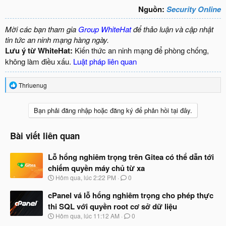
Nguồn:
Security Online
Mời các bạn tham gia
Group WhiteHat
để thảo luận và cập nhật
tin tức an ninh mạng hàng ngày.
Lưu ý từ WhiteHat:
Kiến thức an ninh mạng để phòng chống,
không làm điều xấu.
Luật pháp liên quan
R
Thriuenug
e
a
c
Bạn phải đăng nhập hoặc đăng ký để phản hồi tại đây.
t
i
o
Bài viết liên quan
n
s
Lỗ hổng nghiêm trọng trên Gitea có thể dẫn tới
:
chiếm quyền máy chủ từ xa
N
Hôm qua, lúc 2:22 PM
0
g
à
cPanel vá lỗ hổng nghiêm trọng cho phép thực
y
thi SQL với quyền root cơ sở dữ liệu
b
N
Hôm qua, lúc 11:12 AM
0
ắ
g
t