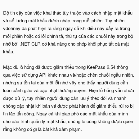
Độ tin cậy của việc khai thác tùy thuộc vào cách nhập mật khẩu
và số lượng mật khẩu được nhập trong mỗi phiên. Tuy nhiên,
vdohney đã phát hiện ra rằng ngay cả khi điều này xảy ra trong
mỗi phiên hoặc có lỗi chính tả, thứ tự của các chuỗi này trong bộ
nhớ bởi .NET CLR có khả năng cho phép khôi phục tất cả mật
khẩu.
Mặc dù lỗ hổng đã được giảm thiểu trong KeePass 2.54 thông
qua việc sử dụng API khác nhau và/hoặc chèn chuỗi ngẫu nhiên,
nhưng sự tồn tại của một lỗi như vậy cho thấy người dùng cần
luôn cảnh giác và cập nhật thường xuyên. Hiện lỗ hổng vẫn chưa
được xử lý, tuy nhiên người dùng cần lưu ý theo dõi và nhanh
chóng cập nhật khi bản vá được phát hành để giảm thiểu rủi ro bị
tin tặc tấn công. Ngay cả khi giao phó các mật khẩu của mình
cho các trình quản lý mật khẩu, chúng ta cũng không được quên
rằng không có gì là bất khả xâm phạm.