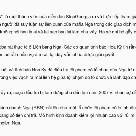
"7" là một thành viên của diễn đàn StopGeorgia.ru và trực tiếp tham 
là người đã suy luận sự liên quan của mafia Nga trong các giao dịc
 không hỏi bạn là ai và tại sao bạn lại làm như vậy. Họ sẽ chỉ bẻ gẫy 
doạ rất thực tế ở Liên bang Nga. Các cơ quan tình báo Hoa Kỳ tin r
n có rất nhiều vụ ám sát tại đây vẫn chưa được giải quyết.
 luật và tình báo Hoa Kỳ đã điều tra tội phạm có tổ chức của Nga từ 
ong việc vạch ra mối liên hệ giữa tội phạm có tổ chức và lãnh đạo ch
xảy ra, cuộc điều tra bị tạm dừng cho đến tận năm 2007 vì nhân sự 
inh doanh Nga (RBN) nổi lên như một tổ chức tội phạm có lợi nhuận 
ng bỏ tiền chi trả. Mô hình kinh doanh kiếm lợi nhuận cao với rủi r
i ngầm Nga.