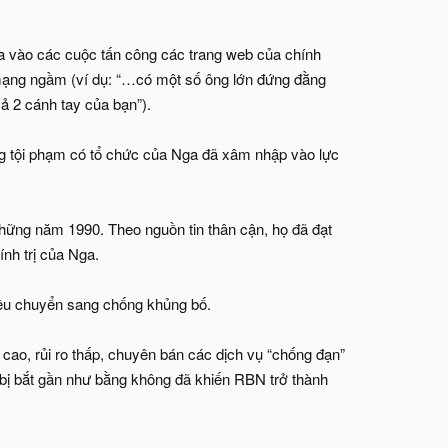
gia vào các cuộc tấn công các trang web của chính
h mạng ngầm (ví dụ: “…có một số ông lớn đứng đằng
cả 2 cánh tay của bạn”).
ằng tội phạm có tổ chức của Nga đã xâm nhập vào lực
những năm 1990. Theo nguồn tin thân cận, họ đã đạt
ính trị của Nga.
đều chuyển sang chống khủng bố.
cao, rủi ro thấp, chuyên bán các dịch vụ “chống đạn”
o bị bắt gần như bằng không đã khiến RBN trở thành