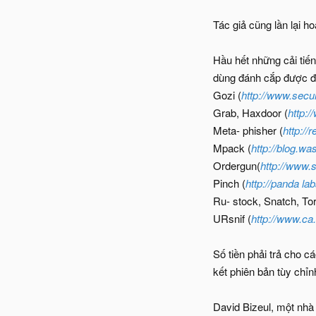
Tác giả cũng lần lại 
Hầu hết những cải tiế
dùng đánh cắp được đ
Gozi (
http://www.secu
Grab, Haxdoor (
http:
Meta- phisher (
http:/
Mpack (
http://blog.wa
Ordergun(
http://www.
Pinch (
http://panda
la
Ru- stock, Snatch, Tor
URsnif (
http://www.ca
Số tiền phải trả cho 
kết phiên bản tùy chỉ
David Bizeul, một nhà