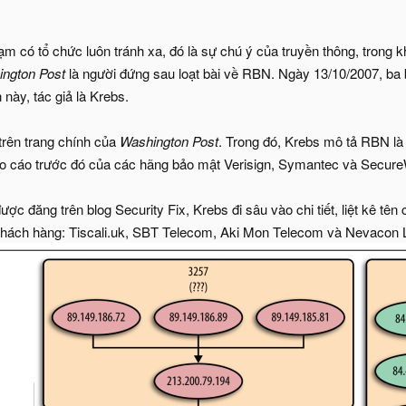
m có tổ chức luôn tránh xa, đó là sự chú ý của truyền thông, trong 
ngton Post
là người đứng sau loạt bài về RBN. Ngày 13/10/2007, ba bài
 này, tác giả là Krebs.
trên trang chính của
Washington Post
. Trong đó, Krebs mô tả RBN là
áo cáo trước đó của các hãng bảo mật Verisign, Symantec và Secur
được đăng trên blog Security Fix, Krebs đi sâu vào chi tiết, liệt kê t
khách hàng: Tiscali.uk, SBT Telecom, Aki Mon Telecom và Nevacon L