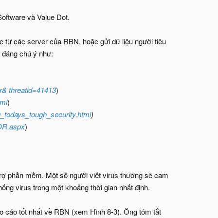
Software và Value Dot.
 từ các server của RBN, hoặc gửi dữ liệu người tiêu
 đáng chú ý như:
r&
threatid=41413
)
tml
)
g_todays_tough_security.html
)
OR.aspx
)
trợ phần mềm. Một số người viết virus thường sẽ cam
ống virus trong một khoảng thời gian nhất định.
áo cáo tốt nhất về RBN (xem Hình 8-3). Ông tóm tắt