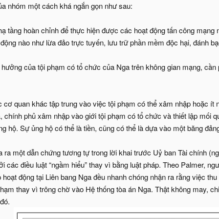
của nhóm một cách khá ngắn gọn như sau:
 tầng hoàn chỉnh để thực hiện được các hoạt động tấn công mạng n
 động nào như lừa đảo trực tuyến, lưu trữ phần mềm độc hại, đánh bạ
hưởng của tội phạm có tổ chức của Nga trên không gian mạng, cần p
c cơ quan khác tập trung vào việc tội phạm có thể xâm nhập hoặc ít 
 chính phủ xâm nhập vào giới tội phạm có tổ chức và thiết lập mối 
ng hộ. Sự ủng hộ có thể là tiền, cũng có thể là dựa vào một băng đảng
ra một dẫn chứng tương tự trong lời khai trước Uỷ ban Tài chính (ng
ởi các điều luật “ngầm hiểu” thay vì bằng luật pháp. Theo Palmer, ng
 hoạt động tại Liên bang Nga đều nhanh chóng nhận ra rằng việc thu
phạm thay vì trông chờ vào Hệ thống tòa án Nga. Thật không may, chiều
 đó.