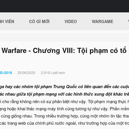
H VIÊN
CÓ GÌ MỚI
VIDEO
WARGAME
 Warfare - Chương VIII: Tội phạm có t
ID:2018
25/06/2020
2.919 Lượt xem
Nga hay các nhóm tội phạm Trung Quốc có liên quan đến các cuộ
ác nhau giữa tội phạm mạng với các hình thức xung đột khác tr
tôi cho rằng không nên có sự phân biệt như vậy. Tội phạm mạng thực
mạng hoặc khai thác mạng máy tính cũng tương tự như vậy. Phần mềm
u cũng giống nhau. Trong nhiều trường hợp, cùng một nhóm tin tặc tha
 các trang web của chính phủ nước ngoài, như trường hợp của một tro