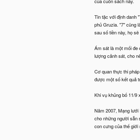
của cuốn sách này.
Tin tặc với định danh 
phủ Gruzia. "7" cũng 
sau số tiền này, họ sẽ
Ám sát là một mối đe 
lượng cảnh sát, cho nê
Cơ quan thực thi pháp
được một số kết quả tr
Khi vụ khủng bố 11/9 
Năm 2007, Mạng lưới k
cho những người sẵn sà
con cưng của thế giớ