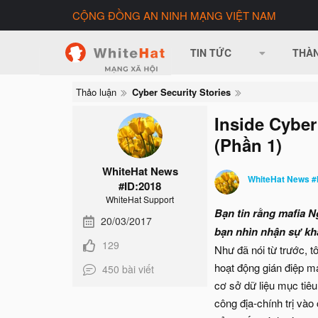
CỘNG ĐỒNG AN NINH MẠNG VIỆT NAM
TIN TỨC
THÀN
Thảo luận
Cyber Security Stories
Inside Cyber
(Phần 1)
WhiteHat News
WhiteHat News #
#ID:2018
WhiteHat Support
Bạn tin rằng mafia 
20/03/2017
bạn nhìn nhận sự kh
129
Như đã nói từ trước, 
hoạt động gián điệp 
450 bài viết
cơ sở dữ liệu mục tiê
công địa-chính trị vào