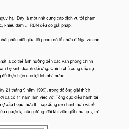
guy hại. Đây là một nhà cung cấp dịch vụ tội phạm
c, khiêu dâm ... RBN đều có giải pháp.
hải phân biệt giữa tội phạm có tổ chức ở Nga và các
nhất là có thể ảnh hưởng đến các văn phòng chính
quan hệ kinh doanh đối ứng. Chính phủ cung cấp sự
 để thực hiện các lợi ích nhà nước.
ày 21 tháng 9 năm 1999), trong đó ông giải thích
ười đã có 11 năm làm việc với Tổng cục điều hành tại
 nợ xấu hoặc thực thi hợp đồng sẽ nhanh hơn và rẻ
 ngược lại cũng đúng: đôi khi việc giết chủ nợ lại rẻ