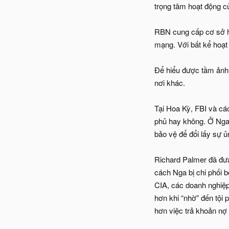
trọng tâm hoạt động 
RBN cung cấp cơ sở hạ
mạng. Với bất kể hoạt
Để hiểu được tầm ảnh 
nơi khác.
Tại Hoa Kỳ, FBI và cá
phủ hay không. Ở Nga,
bảo vệ để đổi lấy sự ủ
Richard Palmer đã đưa 
cách Nga bị chi phối b
CIA, các doanh nghiệp
hơn khi “nhờ” đến tội 
hơn việc trả khoản nợ