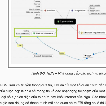
Hình 8-3. RBN – Nhà cung cấp các dịch vụ tội
RBN, sau khi truyền thông đưa tin, FBI đã cử một số quan chức đến
ủa cuộc họp là chia sẻ thông tin về các hoạt động tội phạm của một
loại bỏ sự hiện diện của tổ chức này khỏi Internet của Nga. Các nhân 
ửa giờ sau đó, họ đã thanh minh với các quan chức FBI rằng có lẽ đó