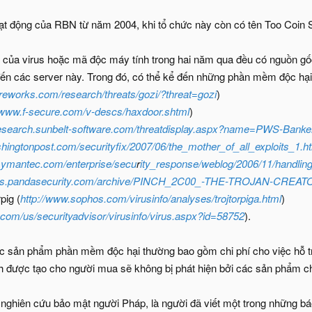
hoạt động của RBN từ năm 2004, khi tổ chức này còn có tên Too Coin 
n của virus hoặc mã độc máy tính trong hai năm qua đều có nguồn gốc
ến các server này. Trong đó, có thể kể đến những phần mềm độc hại
reworks.com/research/threats/gozi/
?threat=gozi
)
//www.f-secure.com/v-descs/haxdoor.shtml
)
/research.sunbelt-software.com/threatdisplay.aspx?name=PWS-Banke
shingtonpost.com/securityfix/2007/06/the
_mother_of_all_exploits_1.h
symantec.com/enterprise/secu
r
ity_response/weblog/2006/11/handlin
bs.pandasecurity.com/archive/PINCH_2C00_-THE-TROJAN-CREAT
pig (
http://www.sophos.com/virusinfo/analyses/trojtorpiga.html
)
.com/us/securityadvisor/virusinfo/virus.aspx?id=58752
).
các sản phẩm phần mềm độc hại thường bao gồm chi phí cho việc hỗ 
nh được tạo cho người mua sẽ không bị phát hiện bởi các sản phẩm ch
 nghiên cứu bảo mật người Pháp, là người đã viết một trong những b