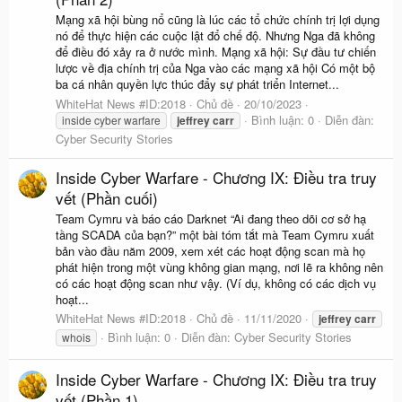
Mạng xã hội bùng nổ cũng là lúc các tổ chức chính trị lợi dụng
nó để thực hiện các cuộc lật đổ chế độ. Nhưng Nga đã không
để điều đó xảy ra ở nước mình. Mạng xã hội: Sự đầu tư chiến
lược về địa chính trị của Nga vào các mạng xã hội Có một bộ
ba cá nhân quyền lực thúc đẩy sự phát triển Internet...
WhiteHat News #ID:2018
Chủ đề
20/10/2023
Bình luận: 0
Diễn đàn:
inside cyber warfare
jeffrey
carr
Cyber Security Stories
Inside Cyber Warfare - Chương IX: Điều tra truy
vết (Phần cuối)
Team Cymru và báo cáo Darknet “Ai đang theo dõi cơ sở hạ
tầng SCADA của bạn?” một bài tóm tắt mà Team Cymru xuất
bản vào đầu năm 2009, xem xét các hoạt động scan mà họ
phát hiện trong một vùng không gian mạng, nơi lẽ ra không nên
có các hoạt động scan như vậy. (Ví dụ, không có các dịch vụ
hoạt...
WhiteHat News #ID:2018
Chủ đề
11/11/2020
jeffrey
carr
Bình luận: 0
Diễn đàn:
Cyber Security Stories
whois
Inside Cyber Warfare - Chương IX: Điều tra truy
vết (Phần 1)