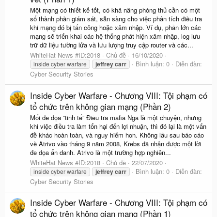
Một mạng có thiết kế tốt, có khả năng phòng thủ cần có một
số thành phần giám sát, sẵn sàng cho việc phân tích điều tra
khi mạng đó bị tấn công hoặc xâm nhập. Ví dụ, phần lớn các
mạng sẽ triển khai các hệ thống phát hiện xâm nhập, log lưu
trữ dữ liệu tường lửa và lưu lượng truy cập router và các...
WhiteHat News #ID:2018
Chủ đề
16/10/2020
Bình luận: 0
Diễn đàn:
inside cyber warfare
jeffrey
carr
Cyber Security Stories
Inside Cyber Warfare - Chương VIII: Tội phạm có
tổ chức trên không gian mạng (Phần 2)
Mối đe dọa “tinh tế” Điều tra mafia Nga là một chuyện, nhưng
khi việc điều tra làm tổn hại đến lợi nhuận, thì đó lại là một vấn
đề khác hoàn toàn, và nguy hiểm hơn. Không lâu sau báo cáo
về Atrivo vào tháng 9 năm 2008, Krebs đã nhận được một lời
đe dọa ẩn danh. Atrivo là một trường hợp nghiên...
WhiteHat News #ID:2018
Chủ đề
22/07/2020
Bình luận: 0
Diễn đàn:
inside cyber warfare
jeffrey
carr
Cyber Security Stories
Inside Cyber Warfare - Chương VIII: Tội phạm có
tổ chức trên không gian mạng (Phần 1)