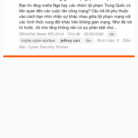
Bạn tin rằng mafia Nga hay các nhóm tội phạm Trung Quốc có
liên quan đến các cuộc tấn công mạng? Câu trả lời phụ thuộc
vào cách bạn nhìn nhận sự khác nhau giữa tội phạm mạng với
các hình thức xung đột khác trên không gian mạng. Như đã nói
từ trước, tôi cho rằng không nên có sự phân biệt như...
WhiteHat News #ID:2018
Chủ đề
25/06/2020
cia
Bình luận: 0
Diễn
inside cyber warfare
jeffrey
carr
rbn
đàn:
Cyber Security Stories