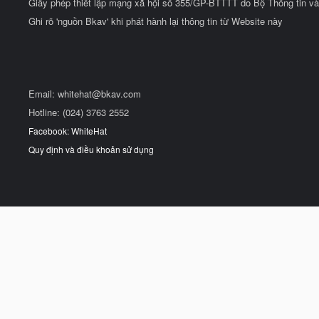
Giấy phép thiết lập mạng xã hội số 355/GP-BTTTT do Bộ Thông tin và
Ghi rõ 'nguồn Bkav' khi phát hành lại thông tin từ Website này
Email:
whitehat@bkav.com
Hotline: (024) 3763 2552
Facebook: WhiteHat
Quy định và điều khoản sử dụng