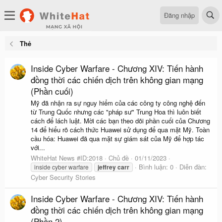
Đăng nhập
Thẻ
Inside Cyber Warfare - Chương XIV: Tiến hành
đồng thời các chiến dịch trên không gian mạng
(Phần cuối)
Mỹ đã nhận ra sự nguy hiểm của các công ty công nghệ đến
từ Trung Quốc nhưng các "pháp sư" Trung Hoa thì luôn biết
cách để lách luật. Mời các bạn theo dõi phần cuối của Chương
14 để hiểu rõ cách thức Huawei sử dụng để qua mặt Mỹ. Toàn
cầu hóa: Huawei đã qua mặt sự giám sát của Mỹ để hợp tác
với...
WhiteHat News #ID:2018
Chủ đề
01/11/2023
Bình luận: 0
Diễn đàn:
inside cyber warfare
jeffrey
carr
Cyber Security Stories
Inside Cyber Warfare - Chương XIV: Tiến hành
đồng thời các chiến dịch trên không gian mạng
(Phần 2)