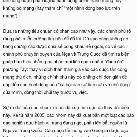
tấn công được phân loại là hành động chiến tranh mạng hay
khủng bố mạng (hay thậm chí “một hành động bạo lực trên
mạng”).
Đưa ra những tiêu chuẩn có phần cao như vậy, các chính phủ rõ
ràng phải miễn cưỡng tìm bên để đổ tội. Dù sao cũng không có
bằng chứng nào được chia sẻ công khai. Bề ngoài, có vẻ các
chính phủ chuyên quyền của Nga và Trung Quốc đã tìm ra biện
pháp hữu hiệu nhằm phủ nhận mọi liên quan nhằm “đánh úp”
phương Tây: thay vì đích thân tham gia vào các cuộc tấn công
mạng thù địch, những chính phủ này có chăng chỉ đơn giản đề
cập đến các hoạt động của “xã hội dân sự tích cực và chủ động”
của mình, đồng thời phủi tay trước vụ việc.
Sự ra đời của các nhóm xã hội dân sự tích cực đã thay đổi điều
này. Kể từ năm 2005, các nhóm này đã xuất bản một loạt các báo
cáo nghiên cứu hành vi mạng đáng ngờ, phần lớn bắt nguồn từ
Nga và Trung Quốc. Các cuộc tấn công vào Georgia được đặc