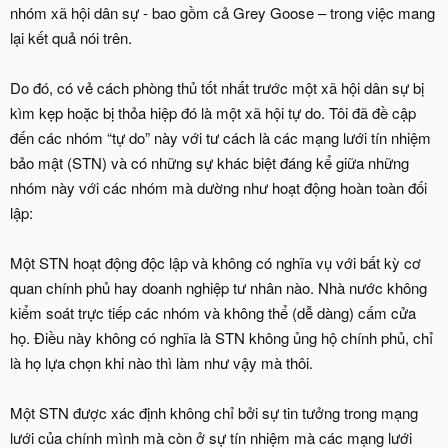
nhóm xã hội dân sự - bao gồm cả Grey Goose – trong việc mang
lại kết quả nói trên.
Do đó, có vẻ cách phòng thủ tốt nhất trước một xã hội dân sự bị
kìm kẹp hoặc bị thỏa hiệp đó là một xã hội tự do. Tôi đã đề cập
đến các nhóm “tự do” này với tư cách là các mạng lưới tín nhiệm
bảo mật (STN) và có những sự khác biệt đáng kể giữa những
nhóm này với các nhóm mà dường như hoạt động hoàn toàn đối
lập:
Một STN hoạt động độc lập và không có nghĩa vụ với bất kỳ cơ
quan chính phủ hay doanh nghiệp tư nhân nào. Nhà nước không
kiểm soát trực tiếp các nhóm và không thể (dễ dàng) cấm cửa
họ. Điều này không có nghĩa là STN không ủng hộ chính phủ, chỉ
là họ lựa chọn khi nào thì làm như vậy mà thôi.
Một STN được xác định không chỉ bởi sự tin tưởng trong mạng
lưới của chính mình mà còn ở sự tín nhiệm mà các mạng lưới