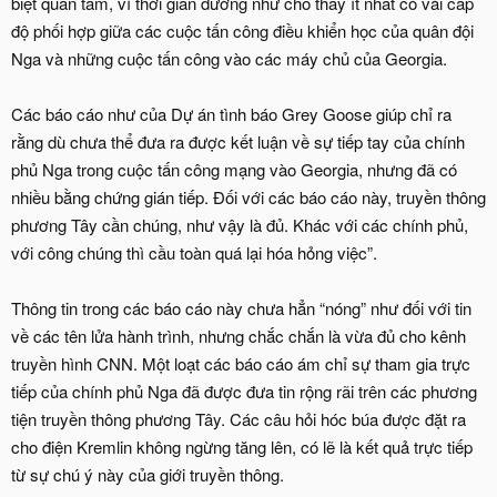
biệt quan tâm, vì thời gian dường như cho thấy ít nhất có vài cấp
độ phối hợp giữa các cuộc tấn công điều khiển học của quân đội
Nga và những cuộc tấn công vào các máy chủ của Georgia.
Các báo cáo như của Dự án tình báo Grey Goose giúp chỉ ra
rằng dù chưa thể đưa ra được kết luận về sự tiếp tay của chính
phủ Nga trong cuộc tấn công mạng vào Georgia, nhưng đã có
nhiều bằng chứng gián tiếp. Đối với các báo cáo này, truyền thông
phương Tây cần chúng, như vậy là đủ. Khác với các chính phủ,
với công chúng thì cầu toàn quá lại hóa hỏng việc”.
Thông tin trong các báo cáo này chưa hẳn “nóng” như đối với tin
về các tên lửa hành trình, nhưng chắc chắn là vừa đủ cho kênh
truyền hình CNN. Một loạt các báo cáo ám chỉ sự tham gia trực
tiếp của chính phủ Nga đã được đưa tin rộng rãi trên các phương
tiện truyền thông phương Tây. Các câu hỏi hóc búa được đặt ra
cho điện Kremlin không ngừng tăng lên, có lẽ là kết quả trực tiếp
từ sự chú ý này của giới truyền thông.