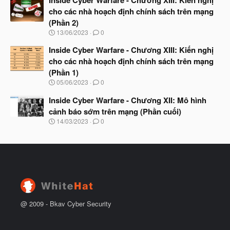
u
y
cho các nhà hoạch định chính sách trên mạng
b
(Phần 2)
ắ
t
N
13/06/2023
0
đ
g
ầ
à
Inside Cyber Warfare - Chương XIII: Kiến nghị
u
y
cho các nhà hoạch định chính sách trên mạng
b
(Phần 1)
ắ
t
N
05/06/2023
0
đ
g
ầ
à
Inside Cyber Warfare - Chương XII: Mô hình
u
y
cảnh báo sớm trên mạng (Phần cuối)
b
N
14/03/2023
0
ắ
g
t
à
đ
y
ầ
b
u
ắ
t
đ
ầ
u
@ 2009 -
Bkav Cyber Security