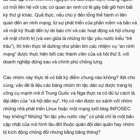
có mối liên hệ với các cơ quan an ninh có lẽ gây bất giờ hơn bất
kỳ thứ gì khác. Quả thực, nếu chú ý đến tổng thể hành vi liên
quan đến an ninh mạng, từ sự phát triển của phần mềm và bản vá
về mặt kỹ thuật đến tự do báo chí và các hoạt động xã hội chung
về mặt chính trị (và xen giữa là những tin tặc yêu nước kiểu “trẻ
trâu”), thì trên thực tế dường như phần lớn các nhiệm vụ “an ninh
mạng” được thực hiện bởi các thành viên của xã hội thứ 3, với
doanh nghiệp đứng sau và chính phủ chống lưng.
Các nhóm này thực tế có bất kỳ điểm chung nào không? Xét cho
cùng, vấn đề là liệu các băng nhóm tin tặc dân sự được trang bị
công cụ mạnh mẽ ở Trung Quốc và Nga thực ra có đủ tư cách là
đại diện của “xã hội dân sự”. Họ có nên được so sánh với nhóm
những nhà phát triển Linux hoặc một mạng lưới blog INFOSEC
hay không? Những “tin tặc yêu nước này” có phải chỉ là một bản
cập nhật của mô hình lâu đời thuộc quân đội dân quân hay nhóm
bị kích động chống đối nhưng bằng băng thông?