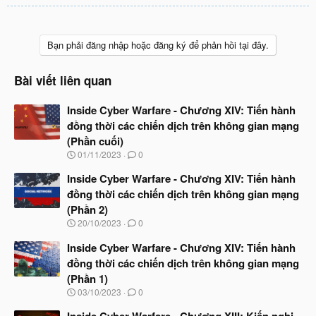
Bạn phải đăng nhập hoặc đăng ký để phản hồi tại đây.
Bài viết liên quan
Inside Cyber Warfare - Chương XIV: Tiến hành
đồng thời các chiến dịch trên không gian mạng
(Phần cuối)
N
01/11/2023
0
g
à
Inside Cyber Warfare - Chương XIV: Tiến hành
y
đồng thời các chiến dịch trên không gian mạng
b
(Phần 2)
ắ
t
N
20/10/2023
0
đ
g
ầ
à
Inside Cyber Warfare - Chương XIV: Tiến hành
u
y
đồng thời các chiến dịch trên không gian mạng
b
(Phần 1)
ắ
t
N
03/10/2023
0
đ
g
ầ
à
Inside Cyber Warfare - Chương XIII: Kiến nghị