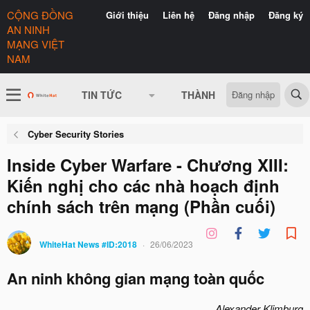
CỘNG ĐỒNG
Giới thiệu
Liên hệ
Đăng nhập
Đăng ký
AN NINH
MẠNG VIỆT
NAM
Đăng nhập
TIN TỨC
THÀNH VIÊN
CÓ GÌ 
Cyber Security Stories
Inside Cyber Warfare - Chương XIII:
Kiến nghị cho các nhà hoạch định
chính sách trên mạng (Phần cuối)
WhiteHat News #ID:2018
26/06/2023
An ninh không gian mạng toàn quốc
Alexander Klimburg