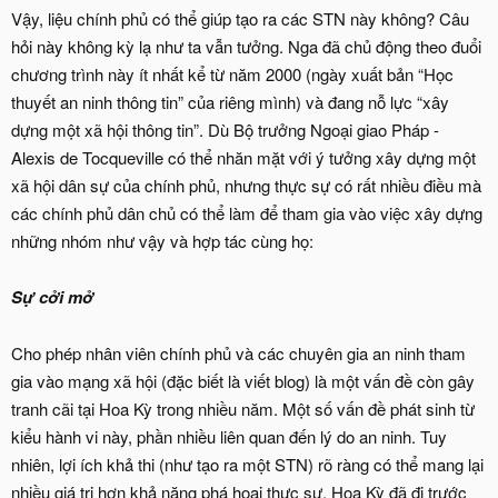
Vậy, liệu chính phủ có thể giúp tạo ra các STN này không? Câu
hỏi này không kỳ lạ như ta vẫn tưởng. Nga đã chủ động theo đuổi
chương trình này ít nhất kể từ năm 2000 (ngày xuất bản “Học
thuyết an ninh thông tin” của riêng mình) và đang nỗ lực “xây
dựng một xã hội thông tin”. Dù Bộ trưởng Ngoại giao Pháp -
Alexis de Tocqueville có thể nhăn mặt với ý tưởng xây dựng một
xã hội dân sự của chính phủ, nhưng thực sự có rất nhiều điều mà
các chính phủ dân chủ có thể làm để tham gia vào việc xây dựng
những nhóm như vậy và hợp tác cùng họ:
Sự
cởi mở
Cho phép nhân viên chính phủ và các chuyên gia an ninh tham
gia vào mạng xã hội (đặc biết là viết blog) là một vấn đề còn gây
tranh cãi tại Hoa Kỳ trong nhiều năm. Một số vấn đề phát sinh từ
kiểu hành vi này, phần nhiều liên quan đến lý do an ninh. Tuy
nhiên, lợi ích khả thi (như tạo ra một STN) rõ ràng có thể mang lại
nhiều giá trị hơn khả năng phá hoại thực sự. Hoa Kỳ đã đi trước