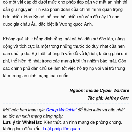
có một vài cấp độ dưới mức cho phép tiếp cận về mặt an ninh thì
cần giữ nguyên. Tin vào phán đoán của chính mình quan trọng
hơn nhiều. Hoa Kỳ có thể học hỏi nhiều về vấn đề này từ các
quốc gia châu Âu, đặc biệt là Vương quốc Anh.
Không quá khi khẳng định rằng một xã hội dân sự độc lập, năng
động và tích cực là một trong những thước đo duy nhất của nền
dân chủ tự do. Sự thật, chúng là vấn đề về lợi ích, không phải chi
phí, thể hiện rõ nhất trong các mạng lưới tín nhiệm bảo mật. Còn
các chính phủ dân chủ sẽ làm tốt việc hỗ trợ họ với vai trò trung
tâm trong an ninh mạng toàn quốc.
Nguồn: Inside Cyber Warfare
Tác giả: Jeffrey Carr
Mời các bạn tham gia
Group WhiteHat
để thảo luận và cập nhật
tin tức an ninh mạng hàng ngày.
Lưu ý từ WhiteHat:
Kiến thức an ninh mạng để phòng chống,
không làm điều xấu.
Luật pháp liên quan