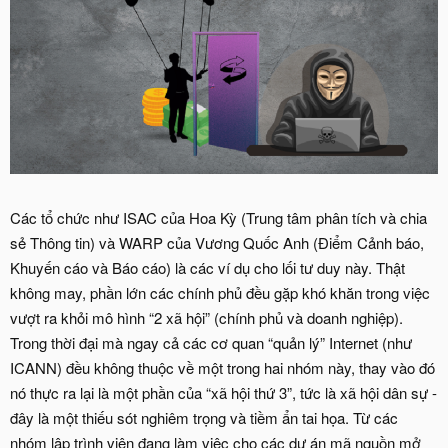
Các tổ chức như ISAC của Hoa Kỳ (Trung tâm phân tích và chia
sẻ Thông tin) và WARP của Vương Quốc Anh (Điểm Cảnh báo,
Khuyến cáo và Báo cáo) là các ví dụ cho lối tư duy này. Thật
không may, phần lớn các chính phủ đều gặp khó khăn trong việc
vượt ra khỏi mô hình “2 xã hội” (chính phủ và doanh nghiệp).
Trong thời đại mà ngay cả các cơ quan “quản lý” Internet (như
ICANN) đều không thuộc về một trong hai nhóm này, thay vào đó
nó thực ra lại là một phần của “xã hội thứ 3”, tức là xã hội dân sự -
đây là một thiếu sót nghiêm trọng và tiềm ẩn tai họa. Từ các
nhóm lập trình viên đang làm việc cho các dự án mã nguồn mở