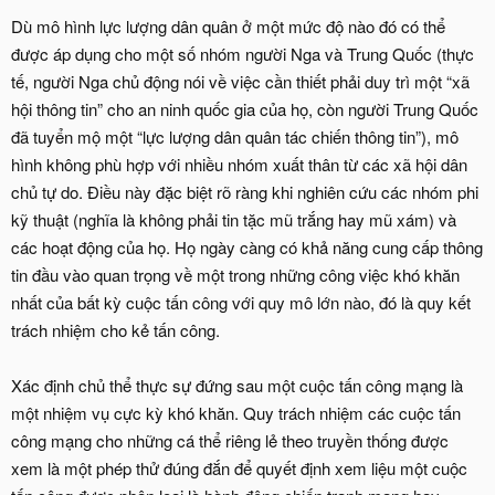
Dù mô hình lực lượng dân quân ở một mức độ nào đó có thể
được áp dụng cho một số nhóm người Nga và Trung Quốc (thực
tế, người Nga chủ động nói về việc cần thiết phải duy trì một “xã
hội thông tin” cho an ninh quốc gia của họ, còn người Trung Quốc
đã tuyển mộ một “lực lượng dân quân tác chiến thông tin”), mô
hình không phù hợp với nhiều nhóm xuất thân từ các xã hội dân
chủ tự do. Điều này đặc biệt rõ ràng khi nghiên cứu các nhóm phi
kỹ thuật (nghĩa là không phải tin tặc mũ trắng hay mũ xám) và
các hoạt động của họ. Họ ngày càng có khả năng cung cấp thông
tin đầu vào quan trọng về một trong những công việc khó khăn
nhất của bất kỳ cuộc tấn công với quy mô lớn nào, đó là quy kết
trách nhiệm cho kẻ tấn công.
Xác định chủ thể thực sự đứng sau một cuộc tấn công mạng là
một nhiệm vụ cực kỳ khó khăn. Quy trách nhiệm các cuộc tấn
công mạng cho những cá thể riêng lẻ theo truyền thống được
xem là một phép thử đúng đắn để quyết định xem liệu một cuộc