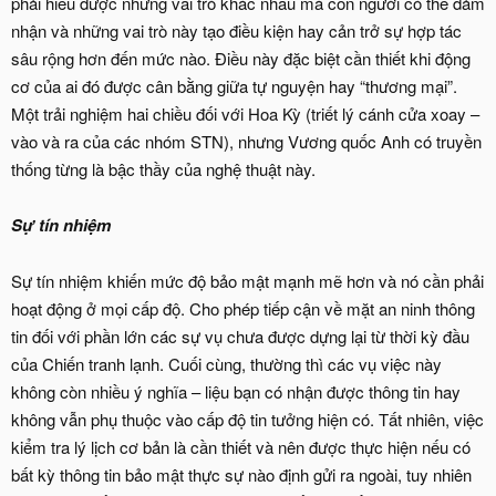
phải hiểu được những vai trò khác nhau mà con người có thể đảm
nhận và những vai trò này tạo điều kiện hay cản trở sự hợp tác
sâu rộng hơn đến mức nào. Điều này đặc biệt cần thiết khi động
cơ của ai đó được cân bằng giữa tự nguyện hay “thương mại”.
Một trải nghiệm hai chiều đối với Hoa Kỳ (triết lý cánh cửa xoay –
vào và ra của các nhóm STN), nhưng Vương quốc Anh có truyền
thống từng là bậc thầy của nghệ thuật này.
Sự tín nhiệm
Sự tín nhiệm khiến mức độ bảo mật mạnh mẽ hơn và nó cần phải
hoạt động ở mọi cấp độ. Cho phép tiếp cận về mặt an ninh thông
tin đối với phần lớn các sự vụ chưa được dựng lại từ thời kỳ đầu
của Chiến tranh lạnh. Cuối cùng, thường thì các vụ việc này
không còn nhiều ý nghĩa – liệu bạn có nhận được thông tin hay
không vẫn phụ thuộc vào cấp độ tin tưởng hiện có. Tất nhiên, việc
kiểm tra lý lịch cơ bản là cần thiết và nên được thực hiện nếu có
bất kỳ thông tin bảo mật thực sự nào định gửi ra ngoài, tuy nhiên