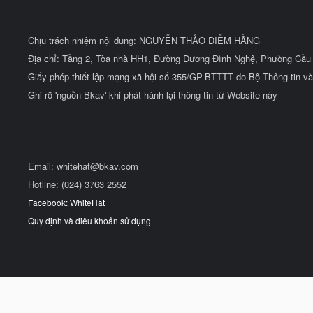
Chịu trách nhiệm nội dung: NGUYỄN THẢO DIỄM HẰNG
Địa chỉ: Tầng 2, Tòa nhà HH1, Đường Dương Đình Nghệ, Phường Cầu 
Giấy phép thiết lập mạng xã hội số 355/GP-BTTTT do Bộ Thông tin và
Ghi rõ 'nguồn Bkav' khi phát hành lại thông tin từ Website này
Email:
whitehat@bkav.com
Hotline: (024) 3763 2552
Facebook: WhiteHat
Quy định và điều khoản sử dụng