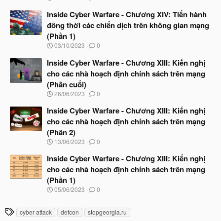
đ
g
ầ
à
Inside Cyber Warfare - Chương XIV: Tiến hành
u
y
đồng thời các chiến dịch trên không gian mạng
b
(Phần 1)
ắ
t
N
03/10/2023
0
đ
g
ầ
à
Inside Cyber Warfare - Chương XIII: Kiến nghị
u
y
cho các nhà hoạch định chính sách trên mạng
b
(Phần cuối)
ắ
t
N
26/06/2023
0
đ
g
ầ
à
Inside Cyber Warfare - Chương XIII: Kiến nghị
u
y
cho các nhà hoạch định chính sách trên mạng
b
(Phần 2)
ắ
t
N
13/06/2023
0
đ
g
ầ
à
Inside Cyber Warfare - Chương XIII: Kiến nghị
u
y
cho các nhà hoạch định chính sách trên mạng
b
(Phần 1)
ắ
t
N
05/06/2023
0
đ
g
ầ
à
T
u
cyber attack
defcon
stopgeorgia.ru
y
b