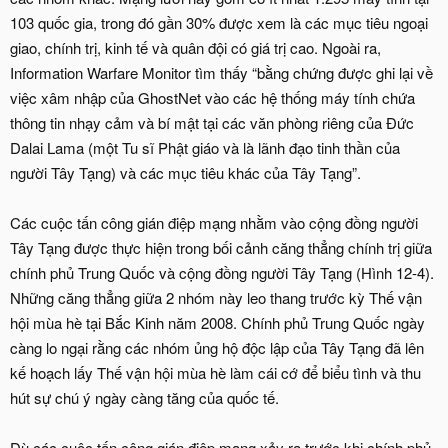
103 quốc gia, trong đó gần 30% được xem là các mục tiêu ngoại
giao, chính trị, kinh tế và quân đội có giá trị cao. Ngoài ra,
Information Warfare Monitor tìm thấy “bằng chứng được ghi lại về
việc xâm nhập của GhostNet vào các hệ thống máy tính chứa
thông tin nhạy cảm và bí mật tại các văn phòng riêng của Đức
Dalai Lama (một Tu sĩ Phật giáo và là lãnh đạo tinh thần của
người Tây Tạng) và các mục tiêu khác của Tây Tạng”.
Các cuộc tấn công gián điệp mạng nhằm vào cộng đồng người
Tây Tạng được thực hiện trong bối cảnh căng thẳng chính trị giữa
chính phủ Trung Quốc và cộng đồng người Tây Tạng (Hình 12-4).
Những căng thẳng giữa 2 nhóm này leo thang trước kỳ Thế vận
hội mùa hè tại Bắc Kinh năm 2008. Chính phủ Trung Quốc ngày
càng lo ngại rằng các nhóm ủng hộ độc lập của Tây Tạng đã lên
kế hoạch lấy Thế vận hội mùa hè làm cái cớ để biểu tình và thu
hút sự chú ý ngày càng tăng của quốc tế.
Dù các cuộc tấn công gián điệp mạng xảy ra trước khi chính phủ