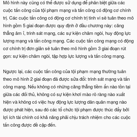
Mô hình này cũng có thể được sử dụng để phân biệt giữa các
cuộc tấn công của tội phạm mạng và tấn công có động cơ chính
trị. Các cuộc tấn công có động cơ chính trị tinh vi sẽ tuân theo mô
hình gồm 5 giai đoạn được quy định ở đầu chương này: căng
thẳng âm ỉ, trinh sát mạng, các sự kiện châm ngòi, huy động lực
lượng mạng và tấn công mạng. Các cuộc tấn công mạng có động
cơ chính trị đơn giản sẽ tuân theo mô hình gồm 3 giai đoạn rút
gọn: sự kiện châm ngòi, tập hợp lực lượng và tấn công mạng.
Ngược lại, các cuộc tấn công của tội phạm mạng thường tuân
theo mô hình 2 giai đoạn đã được sửa đổi: trinh sát mạng và tấn
công mạng. Nếu không có những căng thẳng tiềm ẩn nào tồn tại
giữa các đối thủ, không có sự kiện khơi mào rõ ràng nào xuất
hiện và không có việc huy động lực lượng dân quân mạng nào
được phát hiện, sau đó các tổ chức tội phạm được thúc đẩy bởi
lợi ích tài chính có khả năng phải chịu trách nhiệm cho các cuộc
tấn công được đề cập đến.