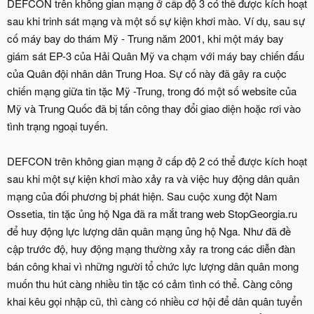
DEFCON trên không gian mạng ở cấp độ 3 có thể được kích hoạt
sau khi trinh sát mạng và một số sự kiện khơi mào. Ví dụ, sau sự
cố máy bay do thám Mỹ - Trung năm 2001, khi một máy bay
giám sát EP-3 của Hải Quân Mỹ va chạm với máy bay chiến đấu
của Quân đội nhân dân Trung Hoa. Sự cố này đã gây ra cuộc
chiến mạng giữa tin tặc Mỹ -Trung, trong đó một số website của
Mỹ và Trung Quốc đã bị tấn công thay đổi giao diện hoặc rơi vào
tình trạng ngoại tuyến.
DEFCON trên không gian mạng ở cấp độ 2 có thể được kích hoạt
sau khi một sự kiện khơi mào xảy ra và việc huy động dân quân
mạng của đối phương bị phát hiện. Sau cuộc xung đột Nam
Ossetia, tin tặc ủng hộ Nga đã ra mắt trang web StopGeorgia.ru
để huy động lực lượng dân quân mạng ủng hộ Nga. Như đã đề
cập trước độ, huy động mạng thường xảy ra trong các diễn đàn
bán công khai vì những người tổ chức lực lượng dân quân mong
muốn thu hút càng nhiều tin tặc có cảm tình có thể. Càng công
khai kêu gọi nhập cũ, thì càng có nhiều cơ hội để dân quân tuyển