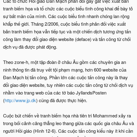
Các tổ chức Hồi giáo Đan Mạch phản đối gay gắt việc xuất bản
tranh biếm họa và tổ chức các cuộc biểu tình công khai để bày tỏ
sự bất mãn của mình. Các cuộc biểu tình nhanh chóng lan rộng
khắp thế giới. Tháng 2/2006, cuộc biểu tình phản đối việc xuất
bản tranh biếm họa vẫn tiếp tục và một chiến dịch tương ứng tấn
công làm thay đổi giao diện website (deface) và tấn công từ chối
dịch vụ đã được phát động.
Theo zone-h, một tập đoàn ở châu Âu gồm các chuyên gia an
ninh thông tin đã truy vết tội phạm mạng, hơn 600 website của
Đan Mạch bị tấn công. Phần lớn các cuộc tấn công này là thay
đổi giao diện website, tuy nhiên các cuộc tấn công từ chối dịch vụ
nhằm vào trang web của các tờ báo JyllandsPosten
(
http://www.jp.dk
) cũng đã được thực hiện.
Cuộc bút chiến về tranh biếm họa nhà tiên tri Mohammed xảy ra
trong bối cảnh căng thẳng leo thang giữa các quốc gia châu Âu và
người Hồi giáo (Hình 12-6). Các cuộc tấn công kiểu này ít khi cần