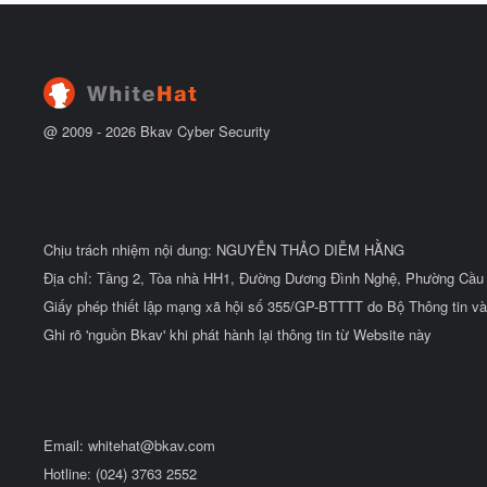
h
ắ
ẻ
t
đ
ầ
u
@ 2009 -
2026
Bkav Cyber Security
Chịu trách nhiệm nội dung: NGUYỄN THẢO DIỄM HẰNG
Địa chỉ: Tầng 2, Tòa nhà HH1, Đường Dương Đình Nghệ, Phường Cầu 
Giấy phép thiết lập mạng xã hội số 355/GP-BTTTT do Bộ Thông tin và
Ghi rõ 'nguồn Bkav' khi phát hành lại thông tin từ Website này
Email:
whitehat@bkav.com
Hotline: (024) 3763 2552