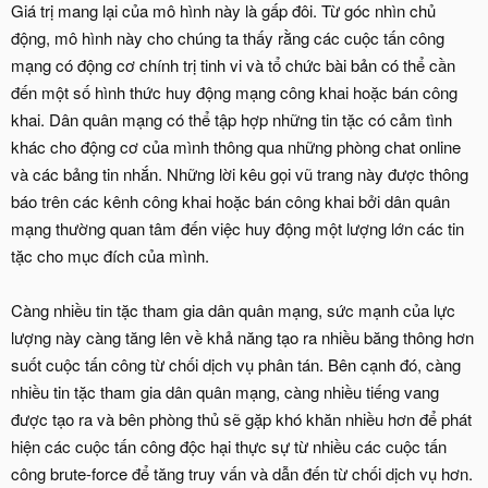
Giá trị mang lại của mô hình này là gấp đôi. Từ góc nhìn chủ
động, mô hình này cho chúng ta thấy rằng các cuộc tấn công
mạng có động cơ chính trị tinh vi và tổ chức bài bản có thể cần
đến một số hình thức huy động mạng công khai hoặc bán công
khai. Dân quân mạng có thể tập hợp những tin tặc có cảm tình
khác cho động cơ của mình thông qua những phòng chat online
và các bảng tin nhắn. Những lời kêu gọi vũ trang này được thông
báo trên các kênh công khai hoặc bán công khai bởi dân quân
mạng thường quan tâm đến việc huy động một lượng lớn các tin
tặc cho mục đích của mình.
Càng nhiều tin tặc tham gia dân quân mạng, sức mạnh của lực
lượng này càng tăng lên về khả năng tạo ra nhiều băng thông hơn
suốt cuộc tấn công từ chối dịch vụ phân tán. Bên cạnh đó, càng
nhiều tin tặc tham gia dân quân mạng, càng nhiều tiếng vang
được tạo ra và bên phòng thủ sẽ gặp khó khăn nhiều hơn để phát
hiện các cuộc tấn công độc hại thực sự từ nhiều các cuộc tấn
công brute-force để tăng truy vấn và dẫn đến từ chối dịch vụ hơn.