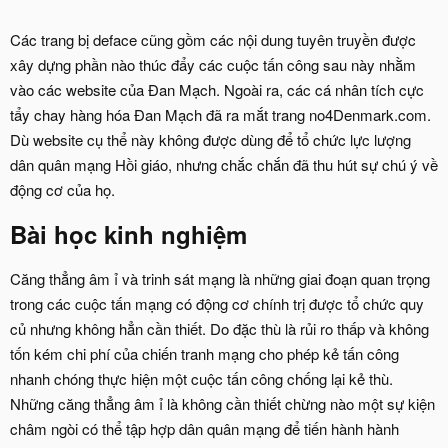
Các trang bị deface cũng gồm các nội dung tuyên truyền được
xây dựng phần nào thúc đẩy các cuộc tấn công sau này nhằm
vào các website của Đan Mạch. Ngoài ra, các cá nhân tích cực
tẩy chay hàng hóa Đan Mạch đã ra mắt trang no4Denmark.com.
Dù website cụ thể này không được dùng để tổ chức lực lượng
dân quân mạng Hồi giáo, nhưng chắc chắn đã thu hút sự chú ý về
động cơ của họ.
Bài học kinh nghiệm
Căng thẳng âm ỉ và trinh sát mạng là những giai đoạn quan trọng
trong các cuộc tấn mạng có động cơ chính trị được tổ chức quy
củ nhưng không hẳn cần thiết. Do đặc thù là rủi ro thấp và không
tốn kém chi phí của chiến tranh mạng cho phép kẻ tấn công
nhanh chóng thực hiện một cuộc tấn công chống lại kẻ thù.
Những căng thẳng âm ỉ là không cần thiết chừng nào một sự kiện
châm ngòi có thể tập hợp dân quân mạng để tiến hành hành