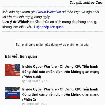
Tác giả: Jeffrey Carr
Mời các bạn tham gia
Group WhiteHat
để thảo luận và cập nhật
tin tức an ninh mạng hàng ngày.
Lưu ý từ WhiteHat:
Kiến thức an ninh mạng để phòng chống,
không làm điều xấu.
Luật pháp liên quan
Bạn phải đăng nhập hoặc đăng ký để phản hồi tại đây.
Bài viết liên quan
Inside Cyber Warfare - Chương XIV: Tiến hành
đồng thời các chiến dịch trên không gian mạng
(Phần cuối)
N
01/11/2023
0
g
à
Inside Cyber Warfare - Chương XIV: Tiến hành
y
đồng thời các chiến dịch trên không gian mạng
b
(Phần 2)
ắ
t
N
20/10/2023
0