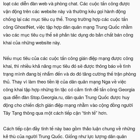
loạt các diễn đàn web và phòng chat. Các cuộc tấn công được
vận động trên các website này và thường kêu gọi hành động
chống lại các mục tiêu cụ thể. Trong trường hợp các cuộc tấn
công GhostNet, việc tập hợp dân quân mạng Trung Quốc nhằm
vào các mục tiêu cụ thể sẽ phản tác dụng do bản chất bán công
khai của những website này.
Nếu mục tiêu của các cuộc tấn công gián điệp mạng được công
khai, thì nhiều khả năng mục tiêu đó sẽ được thông báo về tình
trạng mình đang bị nhắm đến và do đó tăng cường thế trận phòng
thủ. Thay vì làm theo tiền lệ của dân quân mạng Nga về việc
công khai tập hợp những tin tặc có cảm tình để tấn công Georgia
qua diễn đàn Stop.Georgia.ru, dân quân Trung Quốc được huy
động cho chiến dịch gián điệp mạng nhằm vào cộng đồng người
Tây Tạng thông qua một cách tiếp cận “tinh tế” hơn.
Cách tiếp cận đầy tinh tế này bao gồm thảo luận chung về những
kẻ thù của người Trung Quốc. Giống như lực lượng dân quân