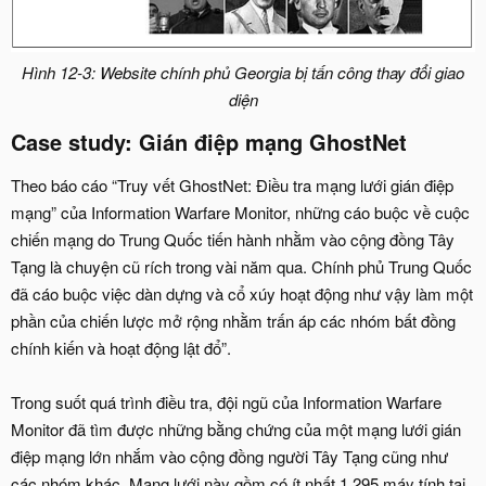
Hình 12-3: Website chính phủ Georgia bị tấn công thay đổi giao
diện
Case study: Gián điệp mạng GhostNet
Theo báo cáo “Truy vết GhostNet: Điều tra mạng lưới gián điệp
mạng” của Information Warfare Monitor, những cáo buộc về cuộc
chiến mạng do Trung Quốc tiến hành nhằm vào cộng đồng Tây
Tạng là chuyện cũ rích trong vài năm qua. Chính phủ Trung Quốc
đã cáo buộc việc dàn dựng và cổ xúy hoạt động như vậy làm một
phần của chiến lược mở rộng nhằm trấn áp các nhóm bất đồng
chính kiến và hoạt động lật đổ”.
Trong suốt quá trình điều tra, đội ngũ của Information Warfare
Monitor đã tìm được những bằng chứng của một mạng lưới gián
điệp mạng lớn nhắm vào cộng đồng người Tây Tạng cũng như
các nhóm khác. Mạng lưới này gồm có ít nhất 1.295 máy tính tại