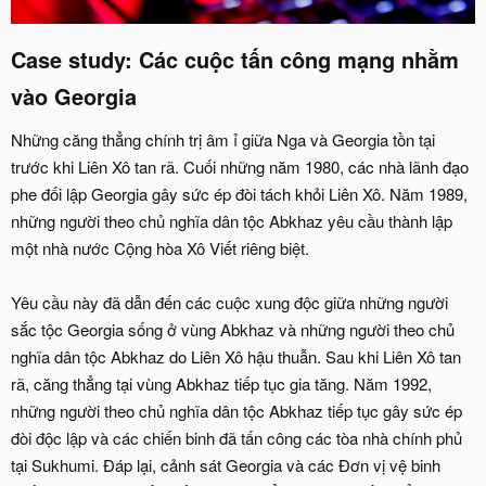
Case study: Các cuộc tấn công mạng nhằm
vào Georgia
Những căng thẳng chính trị âm ỉ giữa Nga và Georgia tồn tại
trước khi Liên Xô tan rã. Cuối những năm 1980, các nhà lãnh đạo
phe đối lập Georgia gây sức ép đòi tách khỏi Liên Xô. Năm 1989,
những người theo chủ nghĩa dân tộc Abkhaz yêu cầu thành lập
một nhà nước Cộng hòa Xô Viết riêng biệt.
Yêu cầu này đã dẫn đến các cuộc xung độc giữa những người
sắc tộc Georgia sống ở vùng Abkhaz và những người theo chủ
nghĩa dân tộc Abkhaz do Liên Xô hậu thuẫn. Sau khi Liên Xô tan
rã, căng thẳng tại vùng Abkhaz tiếp tục gia tăng. Năm 1992,
những người theo chủ nghĩa dân tộc Abkhaz tiếp tục gây sức ép
đòi độc lập và các chiến binh đã tấn công các tòa nhà chính phủ
tại Sukhumi. Đáp lại, cảnh sát Georgia và các Đơn vị vệ binh