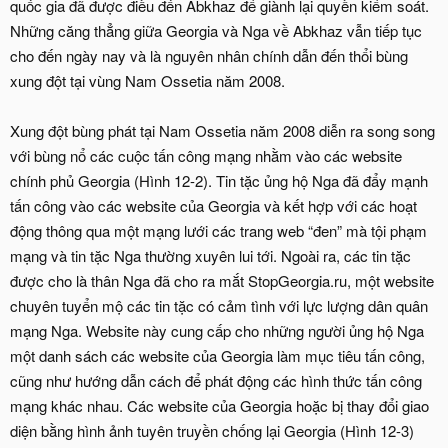
quốc gia đã được điều đến Abkhaz để giành lại quyền kiểm soát.
Những căng thẳng giữa Georgia và Nga về Abkhaz vẫn tiếp tục
cho đến ngày nay và là nguyên nhân chính dẫn đến thổi bùng
xung đột tại vùng Nam Ossetia năm 2008.
Xung đột bùng phát tại Nam Ossetia năm 2008 diễn ra song song
với bùng nổ các cuộc tấn công mạng nhằm vào các website
chính phủ Georgia (Hình 12-2). Tin tặc ủng hộ Nga đã đẩy mạnh
tấn công vào các website của Georgia và kết hợp với các hoạt
động thông qua một mạng lưới các trang web “đen” mà tội phạm
mạng và tin tặc Nga thường xuyên lui tới. Ngoài ra, các tin tặc
được cho là thân Nga đã cho ra mắt StopGeorgia.ru, một website
chuyên tuyển mộ các tin tặc có cảm tình với lực lượng dân quân
mạng Nga. Website này cung cấp cho những người ủng hộ Nga
một danh sách các website của Georgia làm mục tiêu tấn công,
cũng như hướng dẫn cách để phát động các hình thức tấn công
mạng khác nhau. Các website của Georgia hoặc bị thay đổi giao
diện bằng hình ảnh tuyên truyền chống lại Georgia (Hình 12-3)