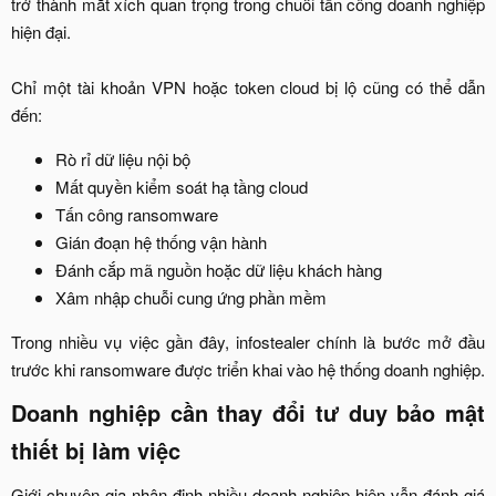
trở thành mắt xích quan trọng trong chuỗi tấn công doanh nghiệp
hiện đại.
Chỉ một tài khoản VPN hoặc token cloud bị lộ cũng có thể dẫn
đến:​
Rò rỉ dữ liệu nội bộ​
Mất quyền kiểm soát hạ tầng cloud​
Tấn công ransomware​
Gián đoạn hệ thống vận hành​
Đánh cắp mã nguồn hoặc dữ liệu khách hàng​
Xâm nhập chuỗi cung ứng phần mềm​
Trong nhiều vụ việc gần đây, infostealer chính là bước mở đầu
trước khi ransomware được triển khai vào hệ thống doanh nghiệp.​
Doanh nghiệp cần thay đổi tư duy bảo mật
thiết bị làm việc​
Giới chuyên gia nhận định nhiều doanh nghiệp hiện vẫn đánh giá