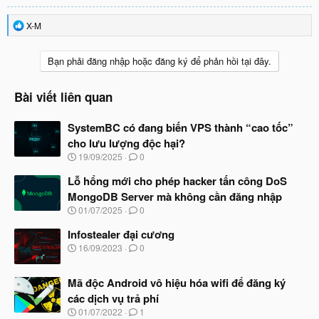
R
X-M
e
a
c
Bạn phải đăng nhập hoặc đăng ký để phản hồi tại đây.
t
i
o
Bài viết liên quan
n
s
SystemBC có đang biến VPS thành “cao tốc”
:
cho lưu lượng độc hại?
N
19/09/2025
0
g
à
Lỗ hổng mới cho phép hacker tấn công DoS
y
MongoDB Server mà không cần đăng nhập
b
N
01/07/2025
0
ắ
g
t
à
Infostealer đại cương
đ
y
ầ
N
16/09/2023
0
b
u
g
ắ
à
t
Mã độc Android vô hiệu hóa wifi để đăng ký
y
đ
b
các dịch vụ trả phí
ầ
ắ
N
u
01/07/2022
1
t