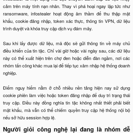
cảm trên máy tính nạn nhân. Thay vì phá hoại ngay lập tức như
ransomware, infostealer hoạt động âm thầm để thu thập mật
khẩu, cookie đăng nhập, token xác thực, thông tin VPN, dữ liệu
trình duyệt và khóa truy cập dịch vụ đám mây.
Sau khi lấy được dữ liệu, mã độc sẽ gửi thông tin về máy chủ
điều khiển của tin tặc. Chỉ vài giờ hoặc vài ngày sau, các dữ liệu
này có thể xuất hiện trên chợ đen hoặc diễn đàn ngầm, nơi các
nhóm tấn công khác mua lại để tiếp tục xâm nhập hệ thống doanh
nghiệp.
Điểm nguy hiểm nằm ở chỗ nhiều nền tảng hiện nay sử dụng
cookie phiên làm việc hoặc token đăng nhập để duy trì trạng thái
truy cập. Điều này đồng nghĩa tin tặc không nhất thiết phải biết
mật khẩu, mà vẫn có thể chiếm quyền truy cập hệ thống nội bộ
nếu sở hữu session hợp lệ.​
Người giỏi công nghệ lại đang là nhóm dễ