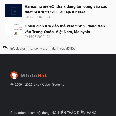
g
đ
à
Ransomware eCh0raix đang tấn công vào các
ầ
y
u
thiết bị lưu trữ dữ liệu QNAP NAS
b
N
06/06/2020
0
ắ
g
t
à
Chiến dịch lừa đảo thẻ Visa tinh vi đang tràn
đ
y
ầ
vào Trung Quốc, Việt Nam, Malaysia
b
u
N
16/05/2020
1
ắ
g
t
à
đ
T
infostealer
ransomware
đánh cắp dữ liệu
y
ầ
h
b
u
ắ
ẻ
t
đ
ầ
u
@ 2009 -
2026
Bkav Cyber Security
Chịu trách nhiệm nội dung: NGUYỄN THẢO DIỄM HẰNG