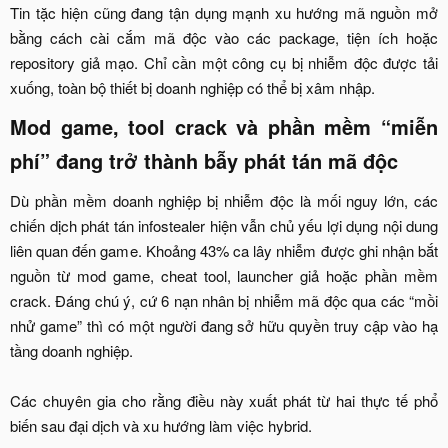
Tin tặc hiện cũng đang tận dụng mạnh xu hướng mã nguồn mở
bằng cách cài cắm mã độc vào các package, tiện ích hoặc
repository giả mạo. Chỉ cần một công cụ bị nhiễm độc được tải
xuống, toàn bộ thiết bị doanh nghiệp có thể bị xâm nhập.​
Mod game, tool crack và phần mềm “miễn
phí” đang trở thành bẫy phát tán mã độc​
Dù phần mềm doanh nghiệp bị nhiễm độc là mối nguy lớn, các
chiến dịch phát tán infostealer hiện vẫn chủ yếu lợi dụng nội dung
liên quan đến game. Khoảng 43% ca lây nhiễm được ghi nhận bắt
nguồn từ mod game, cheat tool, launcher giả hoặc phần mềm
crack. Đáng chú ý, cứ 6 nạn nhân bị nhiễm mã độc qua các “mồi
nhử game” thì có một người đang sở hữu quyền truy cập vào hạ
tầng doanh nghiệp.
Các chuyên gia cho rằng điều này xuất phát từ hai thực tế phổ
biến sau đại dịch và xu hướng làm việc hybrid.