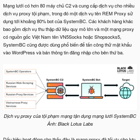
Mạng lưới có hơn 80 máy chủ C2 và cung cấp dịch vụ cho nhiều
dịch vụ proxy tội phạm, trong đó một dịch vụ tên REM Proxy sử
dụng tới khoảng 80% bot của SystemBC. Các khách hàng khác
bao gồm dịch vụ thu thập dữ liệu quy mô lớn và một mạng proxy
có nguồn gốc Việt Nam tên VN5Socks hoặc Shopsocks5,
SystemBC cũng được dùng phổ biến để tấn công thử mật khẩu
vào WordPress và bán thông tin đăng nhập cho bên thứ ba.
Dịch vụ proxy của tội phạm mạng tận dụng mạng lưới SystemBC
Ảnh: Black Lotus Labs
Dấu hiệu hoạt động cho thấy đây là mạng proxy đã tối ưu cho lưu