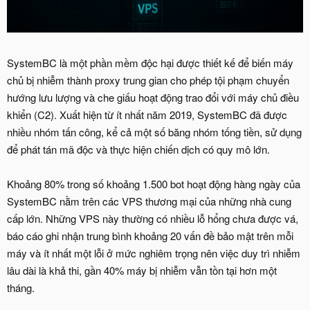
SystemBC là một phần mềm độc hại được thiết kế để biến máy
chủ bị nhiễm thành proxy trung gian cho phép tội phạm chuyển
hướng lưu lượng và che giấu hoạt động trao đổi với máy chủ điều
khiển (C2). Xuất hiện từ ít nhất năm 2019, SystemBC đã được
nhiều nhóm tấn công, kể cả một số băng nhóm tống tiền, sử dụng
để phát tán mã độc và thực hiện chiến dịch có quy mô lớn.
Khoảng 80% trong số khoảng 1.500 bot hoạt động hàng ngày của
SystemBC nằm trên các VPS thương mại của những nhà cung
cấp lớn. Những VPS này thường có nhiều lỗ hổng chưa được vá,
báo cáo ghi nhận trung bình khoảng 20 vấn đề bảo mật trên mỗi
máy và ít nhất một lỗi ở mức nghiêm trọng nên việc duy trì nhiễm
lâu dài là khả thi, gần 40% máy bị nhiễm vẫn tồn tại hơn một
tháng.