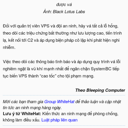
được vá
Ảnh: Black Lotus Labs
Đối với quản trị viên VPS và đội an ninh, hãy vá tất cả lỗ hổng,
theo dõi các triệu chứng bất thường như lưu lượng cao, tiến trình
lạ, kết nối tới C2 và áp dụng biện pháp cô lập khi phát hiện nghi
nhiễm.
Việc theo dõi các thông báo tình báo và áp dụng quy trình vá lỗi
nghiêm ngặt là vũ khí mạnh nhất để ngăn chặn SystemBC tiếp
tục biến VPS thành “cao tốc” cho tội phạm mạng.
Theo Bleeping Computer
Mời các bạn tham gia
Group WhiteHat
để thảo luận và cập nhật
tin tức an ninh mạng hàng ngày.
Lưu ý từ WhiteHat:
Kiến thức an ninh mạng để phòng chống,
không làm điều xấu.
Luật pháp liên quan