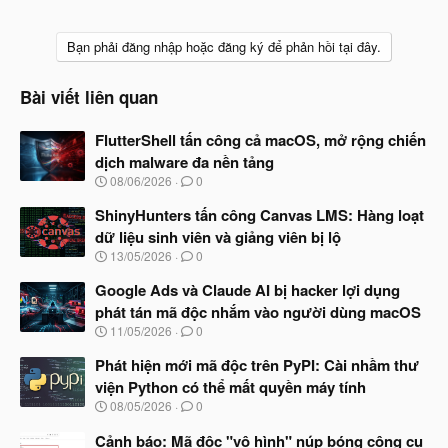
Bạn phải đăng nhập hoặc đăng ký để phản hồi tại đây.
Bài viết liên quan
FlutterShell tấn công cả macOS, mở rộng chiến
dịch malware đa nền tảng
N
08/06/2026
0
g
à
ShinyHunters tấn công Canvas LMS: Hàng loạt
y
dữ liệu sinh viên và giảng viên bị lộ
b
N
13/05/2026
0
ắ
g
t
à
Google Ads và Claude AI bị hacker lợi dụng
đ
y
ầ
phát tán mã độc nhắm vào người dùng macOS
b
u
N
11/05/2026
0
ắ
g
t
à
Phát hiện mới mã độc trên PyPI: Cài nhầm thư
đ
y
ầ
viện Python có thể mất quyền máy tính
b
u
N
08/05/2026
0
ắ
g
t
à
Cảnh báo: Mã độc "vô hình" núp bóng công cụ
đ