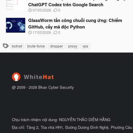
y
ầ
ChatGPT Codex trên Google Search
b
u
N
07/05/2026
0
ắ
g
t
à
GlassWorm tấn công chuỗi cung ứng: Chiếm
đ
y
ầ
GitHub, cấy mã độc Python
b
u
N
17/03/2026
0
ắ
g
t
à
đ
T
botnet
brute-force
dropper
proxy
vps
y
ầ
h
b
u
ắ
ẻ
t
đ
ầ
u
@ 2009 -
2026
Bkav Cyber Security
Chịu trách nhiệm nội dung: NGUYỄN THẢO DIỄM HẰNG
Địa chỉ: Tầng 2, Tòa nhà HH1, Đường Dương Đình Nghệ, Phường Cầu 