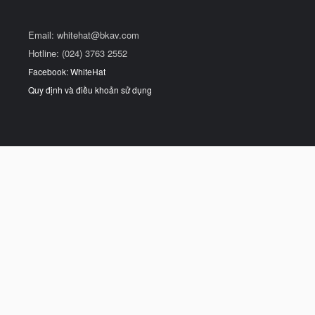
Email:
whitehat@bkav.com
Hotline: (024) 3763 2552
Facebook: WhiteHat
Quy định và điều khoản sử dụng