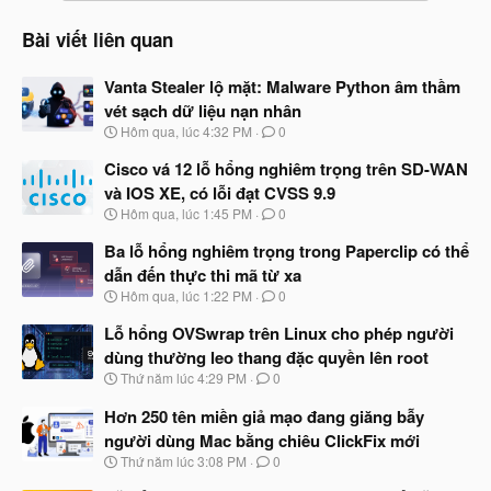
Bài viết liên quan
Vanta Stealer lộ mặt: Malware Python âm thầm
vét sạch dữ liệu nạn nhân
N
Hôm qua, lúc 4:32 PM
0
g
à
Cisco vá 12 lỗ hổng nghiêm trọng trên SD-WAN
y
và IOS XE, có lỗi đạt CVSS 9.9
b
N
Hôm qua, lúc 1:45 PM
0
ắ
g
t
à
Ba lỗ hổng nghiêm trọng trong Paperclip có thể
đ
y
ầ
dẫn đến thực thi mã từ xa
b
u
N
Hôm qua, lúc 1:22 PM
0
ắ
g
t
à
Lỗ hổng OVSwrap trên Linux cho phép người
đ
y
ầ
dùng thường leo thang đặc quyền lên root
b
u
N
Thứ năm lúc 4:29 PM
0
ắ
g
t
à
Hơn 250 tên miền giả mạo đang giăng bẫy
đ
y
ầ
người dùng Mac bằng chiêu ClickFix mới
b
u
N
Thứ năm lúc 3:08 PM
0
ắ
g
t