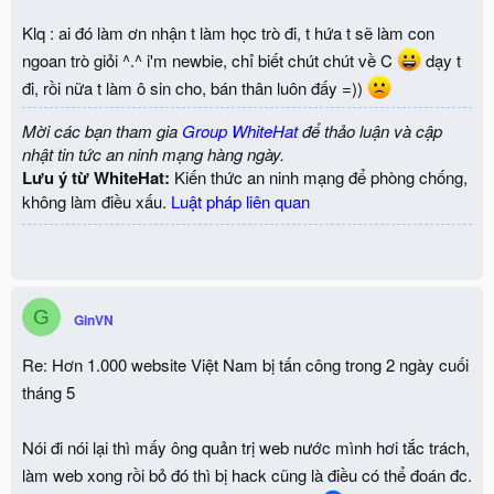
Klq : ai đó làm ơn nhận t làm học trò đi, t hứa t sẽ làm con
ngoan trò giỏi ^.^ i'm newbie, chỉ biết chút chút về C
dạy t
đi, rồi nữa t làm ô sin cho, bán thân luôn đấy =))
Mời các bạn tham gia
Group WhiteHat
để thảo luận và cập
nhật tin tức an ninh mạng hàng ngày.
Lưu ý từ WhiteHat:
Kiến thức an ninh mạng để phòng chống,
không làm điều xấu.
Luật pháp liên quan
G
GinVN
Re: Hơn 1.000 website Việt Nam bị tấn công trong 2 ngày cuối
tháng 5
Nói đi nói lại thì mấy ông quản trị web nước mình hơi tắc trách,
làm web xong rồi bỏ đó thì bị hack cũng là điều có thể đoán đc.