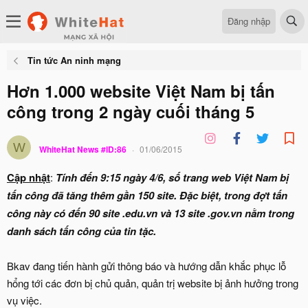
Đăng nhập
Tin tức An ninh mạng
Hơn 1.000 website Việt Nam bị tấn
công trong 2 ngày cuối tháng 5
W
WhiteHat News #ID:86
01/06/2015
Cập nhật
:
Tính đến 9:15 ngày 4/6, số trang web Việt Nam bị
tấn công đã tăng thêm gần 150 site. Đặc biệt, trong đợt tấn
công này có đến 90 site .edu.vn và 13 site .gov.vn nằm trong
danh sách tấn công của tin tặc.
Bkav đang tiến hành gửi thông báo và hướng dẫn khắc phục lỗ
hổng tới các đơn bị chủ quản, quản trị website bị ảnh hưởng trong
vụ việc.