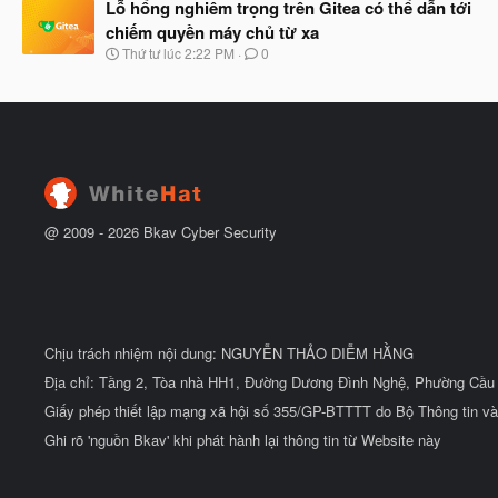
à
Lỗ hổng nghiêm trọng trên Gitea có thể dẫn tới
đ
y
ầ
chiếm quyền máy chủ từ xa
b
u
N
Thứ tư lúc 2:22 PM
0
ắ
g
t
à
đ
y
ầ
b
u
ắ
t
đ
ầ
u
@ 2009 -
2026
Bkav Cyber Security
Chịu trách nhiệm nội dung: NGUYỄN THẢO DIỄM HẰNG
Địa chỉ: Tầng 2, Tòa nhà HH1, Đường Dương Đình Nghệ, Phường Cầu 
Giấy phép thiết lập mạng xã hội số 355/GP-BTTTT do Bộ Thông tin và
Ghi rõ 'nguồn Bkav' khi phát hành lại thông tin từ Website này