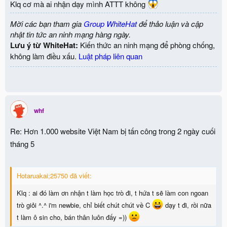
Klq cơ mà ai nhận dạy mình ATTT không
Mời các bạn tham gia
Group WhiteHat
để thảo luận và cập
nhật tin tức an ninh mạng hàng ngày.
Lưu ý từ WhiteHat:
Kiến thức an ninh mạng để phòng chống,
không làm điều xấu.
Luật pháp liên quan
whf
Re: Hơn 1.000 website Việt Nam bị tấn công trong 2 ngày cuối
tháng 5
Hotaruakai;25750 đã viết:
Klq : ai đó làm ơn nhận t làm học trò đi, t hứa t sẽ làm con ngoan
trò giỏi ^.^ i'm newbie, chỉ biết chút chút về C
dạy t đi, rồi nữa
t làm ô sin cho, bán thân luôn đấy =))