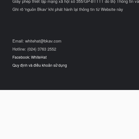
Giấy phép thiết lập mạng xã hội số 355/GP-BTTTT do Bộ Thông tin và
Ghi rõ 'nguồn Bkav' khi phát hành lại thông tin từ Website này
Email:
whitehat@bkav.com
Hotline: (024) 3763 2552
Facebook: WhiteHat
Quy định và điều khoản sử dụng