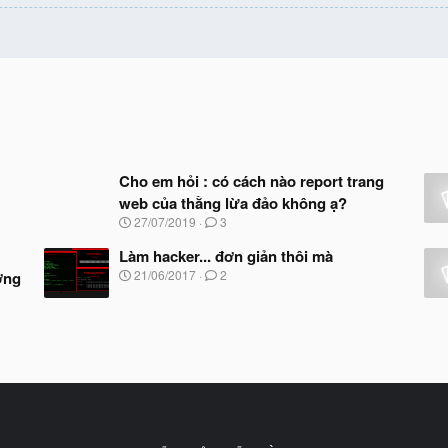
Cho em hỏi : có cách nào report trang
web của thằng lừa đảo không ạ?
N
27/07/2019
3
g
à
Làm hacker... đơn giản thôi mà
y
N
21/06/2017
2
ợng
b
g
ắ
à
t
y
đ
b
ầ
ắ
u
t
đ
ầ
u