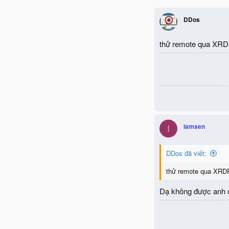
DDos
thử remote qua XRD
iamsen
I
DDos đã viết:
thử remote qua XRD
Dạ không được anh ơi