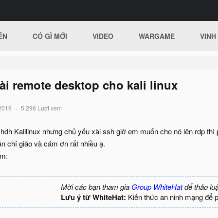
ÊN
CÓ GÌ MỚI
VIDEO
WARGAME
VINH
cài remote desktop cho kali linux
2019
5.296 Lượt xem
hdh Kalilinux nhưng chủ yếu xài ssh giờ em muốn cho nó lên rdp thì
 chỉ giáo và cám ơn rất nhiều ạ.
em:
Mời các bạn tham gia
Group WhiteHat
để thảo lu
Lưu ý từ WhiteHat:
Kiến thức an ninh mạng để 