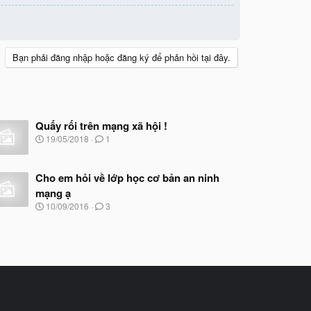
Bạn phải đăng nhập hoặc đăng ký để phản hồi tại đây.
Quấy rối trên mạng xã hội !
N
19/05/2018
1
g
à
y
Cho em hỏi về lớp học cơ bản an ninh
b
mạng ạ
ắ
t
N
10/09/2016
3
đ
g
ầ
à
u
y
b
ắ
t
đ
ầ
u