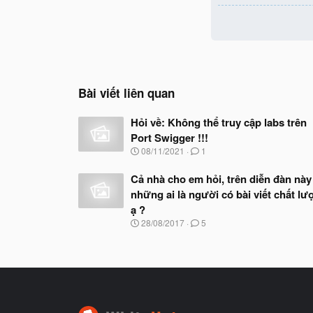
Bài viết liên quan
Hỏi về: Không thể truy cập labs trên
Port Swigger !!!
N
08/11/2021
1
g
à
Cả nhà cho em hỏi, trên diễn đàn này
y
những ai là người có bài viết chất lư
b
ắ
ạ ?
t
N
28/08/2017
5
đ
g
ầ
à
u
y
b
ắ
t
đ
ầ