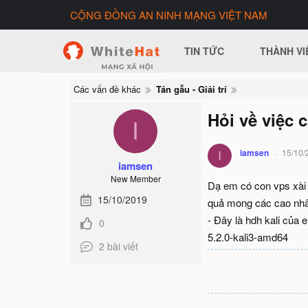
CỘNG ĐỒNG AN NINH MẠNG VIỆT NAM
TIN TỨC
THÀNH VI
Các vấn đề khác
Tán gẫu - Giải trí
Hỏi về việc 
I
iamsen
15/10/
I
iamsen
New Member
Dạ em có con vps xài 
15/10/2019
quả mong các cao nhân
- Đây là hdh kali của 
0
5.2.0-kali3-amd64
2 bài viết