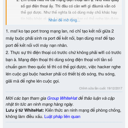
số gọi điện thoại ấy. Thì đâu có cần wifi gì đâumà vẫn có
thể gọi được. Như thế nghĩa là có dùng máy chủ khác hay
tín hiệu khác gì đó. Làm sao attacker có thể nghe lén được
Nhấn để mở rộng...
cuộc nói chuyện đó thế ạ
1. msf ko tạo port trong mạng lan, nó chỉ tạo kết nối giữa 2
máy buộc phải sinh ra port để kết nối, bạn dùng msf để tạo
port để kết nối với máy nạn nhân.
2. Thực sự thì điện thoại có trước chứ không phải wifi có trước
bạn à. Mạng điện thoại thì dùng sóng điện thoại với tần số
chuẩn gsm theo quốc tế thì có thể gọi được, việc hacker nghe
lén cuộc gọi buộc hacker phải có thiết bị dò sóng, thu sóng,
giải mã để nghe lén cuộc gọi.
Chỉnh sửa lần cuối:
19/12/2017
Mời các bạn tham gia
Group WhiteHat
để thảo luận và cập
nhật tin tức an ninh mạng hàng ngày.
Lưu ý từ WhiteHat:
Kiến thức an ninh mạng để phòng chống,
không làm điều xấu.
Luật pháp liên quan