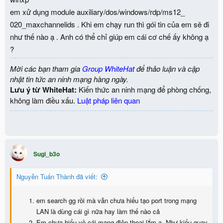
em xử dụng module auxiliary/dos/windows/rdp/ms12_
020_maxchannelids . Khi em chạy run thì gói tin của em sẽ đi
như thế nào ạ . Anh có thể chỉ giúp em cái cơ chế ấy không ạ
?
Mời các bạn tham gia
Group WhiteHat
để thảo luận và cập
nhật tin tức an ninh mạng hàng ngày.
Lưu ý từ WhiteHat:
Kiến thức an ninh mạng để phòng chống,
không làm điều xấu.
Luật pháp liên quan
Sugi_b3o
Nguyễn Tuấn Thành đã viết:
em search gg rồi mà vẫn chưa hiểu tạo port trong mạng
LAN là dùng cái gì nữa hay làm thế nào cả
Em chưa hiểu về cái mạng điện thoại lắm ạ. Như kiểu quay