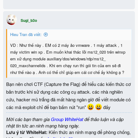
Sugi_b3o
Hieu Tran đã viết:
VD : Như thế này . EM có 2 máy ảo vmware . 1 máy attack , 1
máy victim win xp . Em muốn khai thác lỗi ms12_020 trên winxp
em xử dụng module auxiliary/dos/windows/rdp/ms12_
020_maxchannelids . Khi em chạy run thì gói tin của em sẽ đi
như thế nào ạ . Anh có thể chỉ giúp em cái cơ chế ấy không ạ ?
Bạn nên chơi CTF (Capture the Flag) để hiểu các kiến thức cơ
bản trước khi sử dụng các công cụ attack. các nhà nghiên
cứu, hacker mũ trắng đã mất hàng ngàn giờ để viết module có
các mã exploit chỉ để bạn bấm nút "run"
đấy
Mời các bạn tham gia
Group WhiteHat
để thảo luận và cập
nhật tin tức an ninh mạng hàng ngày.
Lưu ý từ WhiteHat:
Kiến thức an ninh mạng để phòng chống,