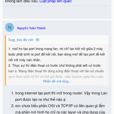
không làm điều xấu.
Luật pháp liên quan
N
Nguyễn Tuấn Thành
Sugi_b3o đã viết:
1. msf ko tạo port trong mạng lan, nó chỉ tạo kết nối giữa 2 máy
buộc phải sinh ra port để kết nối, bạn dùng msf để tạo port để kết
nối với máy nạn nhân.
2. Thực sự thì điện thoại có trước chứ không phải wifi có trước
bạn à. Mạng điện thoại thì dùng sóng điện thoại với tần số chuẩn
gsm theo quốc tế thì có thể gọi được, việc hacker nghe lén cuộc
Nhấn để mở rộng...
gọi buộc hacker phải có thiết bị dò sóng, thu sóng, giải mã để
nghe lén cuộc gọi.
trong internet tạo port thì mở trong router. Vậy trong Lan
port được tạo ra như thế nào ạ
em chưa hiểu phần OSI và TCP/IP có liên quan gì lắm
mà phần mô hình họ chỉ ra các layer và ứng dụng của