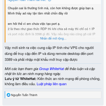
Chuyện sai là thường tình mà, còn hơn không được giúp bạn ạ.
Mình thấy ad này tận tâm nhất chốn đây rồi
em hỏi thế vì em chưa việc tạo port ạ.
2 là theo như giao thức RDP thì khi chia sẻ máy thì chỉ có 1 IP
và port mặc định là 3398 gì đó. Vậy nếu ông nào cũng gõ cái IP
Nhấn để mở rộng...
đấy vào thì nhà cung cấp phải làm sao ạ ( e thấy hơi giống NAT
nhưng không giải thích được ạ. Nhưng nếu mà là cấu hình server
Vậy mới sinh ra việc cung cấp IP tĩnh như VPS cho người
đấy như thế thì ...
) )
dùng để truy cập đến IP và dùng remote desktop đến port
3389 và phải nhập mật khẩu mới truy cập được
Mời các bạn tham gia
Group WhiteHat
để thảo luận và cập
nhật tin tức an ninh mạng hàng ngày.
Lưu ý từ WhiteHat:
Kiến thức an ninh mạng để phòng chống,
không làm điều xấu.
Luật pháp liên quan
R
Nguyễn Tuấn Thành
e
a
c