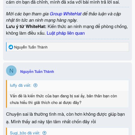
cám ơn bạn đã chỉnh, mình đã xóa với bài mình trả lời sai.
Mời các bạn tham gia
Group WhiteHat
để thảo luận và cập
nhật tin tức an ninh mạng hàng ngày.
Lưu ý từ WhiteHat:
Kiến thức an ninh mạng để phòng chống,
không làm điều xấu.
Luật pháp liên quan
R
Nguyễn Tuấn Thành
e
a
c
t
N
i
Nguyễn Tuấn Thành
o
n
luffy đã viết:
s
:
Vấn đề là kiến thức của bạn đang bị sai ấy, bản thân bạn còn
chưa hiểu thì giải thích cho ai được đây?
Chuyện sai là thường tình mà, còn hơn không được giúp bạn
ạ. Mình thấy ad này tận tâm nhất chốn đây rồi
Sugi_b3o đã viết: