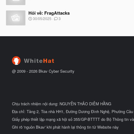
u
ắ
g
t
à
đ
Hỏi về: FragAttacks
y
ầ
b
N
30/05/2025
3
u
ắ
g
t
à
đ
y
ầ
b
u
ắ
t
đ
ầ
u
@ 2009 -
2026
Bkav Cyber Security
Chịu trách nhiệm nội dung: NGUYỄN THẢO DIỄM HẰNG
Địa chỉ: Tầng 2, Tòa nhà HH1, Đường Dương Đình Nghệ, Phường Cầu 
Giấy phép thiết lập mạng xã hội số 355/GP-BTTTT do Bộ Thông tin và
Ghi rõ 'nguồn Bkav' khi phát hành lại thông tin từ Website này