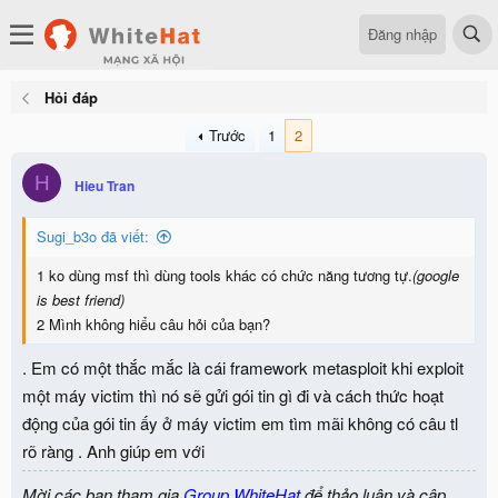
Đăng nhập
Hỏi đáp
Trước
1
2
H
Hieu Tran
Sugi_b3o đã viết:
1 ko dùng msf thì dùng tools khác có chức năng tương tự.
(google
is best friend)
2 Mình không hiểu câu hỏi của bạn?
. Em có một thắc mắc là cái framework metasploit khi exploit
một máy victim thì nó sẽ gửi gói tin gì đi và cách thức hoạt
động của gói tin ấy ở máy victim em tìm mãi không có câu tl
rõ ràng . Anh giúp em với
Mời các bạn tham gia
Group WhiteHat
để thảo luận và cập