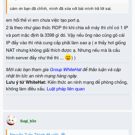
cám ơn bạn đã chỉnh, mình đã xóa với bài mình trả lời sai.
em hỏi thế vì em chưa việc tạo port ạ.
2 là theo như giao thức RDP thì khi chia sẻ máy thì chỉ có 1 IP
và port mặc định là 3398 gì đó. Vậy nếu ông nào cũng gõ cái
IP đấy vào thì nhà cung cấp phải làm sao ạ ( e thấy hơi giống
NAT nhưng không giải thích được ạ. Nhưng nếu mà là cấu
hình server đấy như thế thì ...
) )
Mời các bạn tham gia
Group WhiteHat
để thảo luận và cập
nhật tin tức an ninh mạng hàng ngày.
Lưu ý từ WhiteHat:
Kiến thức an ninh mạng để phòng chống,
không làm điều xấu.
Luật pháp liên quan
Sugi_b3o
Nguyễn Tuấn Thành đã viết: