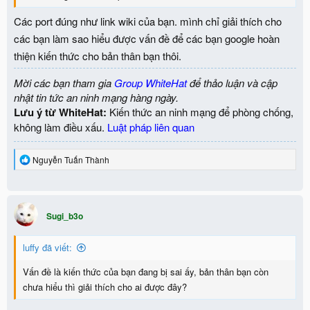
Các port đúng như link wiki của bạn. mình chỉ giải thích cho
các bạn làm sao hiểu được vấn đề để các bạn google hoàn
thiện kiến thức cho bản thân bạn thôi.
Mời các bạn tham gia
Group WhiteHat
để thảo luận và cập
nhật tin tức an ninh mạng hàng ngày.
Lưu ý từ WhiteHat:
Kiến thức an ninh mạng để phòng chống,
không làm điều xấu.
Luật pháp liên quan
R
Nguyễn Tuấn Thành
e
a
c
t
i
Sugi_b3o
o
n
luffy đã viết:
s
:
Vấn đề là kiến thức của bạn đang bị sai ấy, bản thân bạn còn
chưa hiểu thì giải thích cho ai được đây?