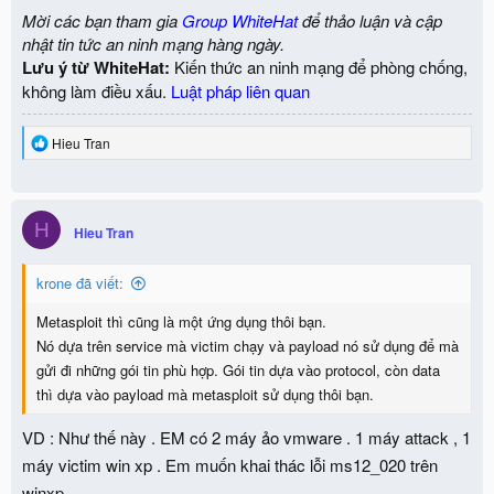
Mời các bạn tham gia
Group WhiteHat
để thảo luận và cập
nhật tin tức an ninh mạng hàng ngày.
Lưu ý từ WhiteHat:
Kiến thức an ninh mạng để phòng chống,
không làm điều xấu.
Luật pháp liên quan
R
Hieu Tran
e
a
c
t
H
i
Hieu Tran
o
n
krone đã viết:
s
:
Metasploit thì cũng là một ứng dụng thôi bạn.
Nó dựa trên service mà victim chạy và payload nó sử dụng để mà
gửi đi những gói tin phù hợp. Gói tin dựa vào protocol, còn data
thì dựa vào payload mà metasploit sử dụng thôi bạn.
VD : Như thế này . EM có 2 máy ảo vmware . 1 máy attack , 1
máy victim win xp . Em muốn khai thác lỗi ms12_020 trên
winxp