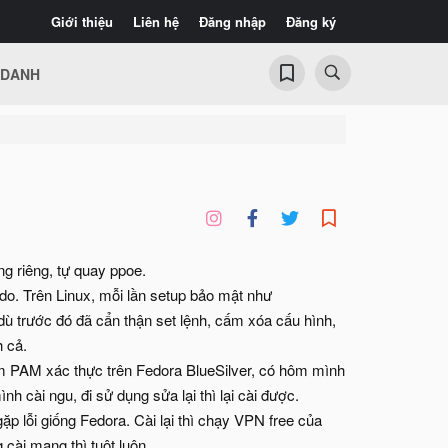
Giới thiệu
Liên hệ
Đăng nhập
Đăng ký
 DANH
g riêng, tự quay ppoe.
udo. Trên Linux, mỗi lần setup bảo mật như
f dù trước đó đã cẩn thận set lệnh, cấm xóa cấu hình,
h cả.
làm PAM xác thực trên Fedora BlueSilver, có hôm mình
 cài ngu, đi sử dụng sửa lại thì lại cài được.
ặp lỗi giống Fedora. Cài lại thì chạy VPN free của
 cài mạng thì tuột luôn.