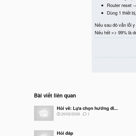
Router reset →
Dùng 1 thiết b
Nếu sau đó vẫn lỗi 
Nếu hết => 99% là do
Bài viết liên quan
Hỏi về: Lựa chọn hướng đi...
N
20/02/2026
1
g
à
y
Hỏi đáp
b