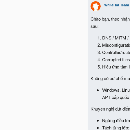
WhiteHat Team
Chào bạn, theo nhận 
sau:
DNS / MITM / V
Misconfigurati
Controller/rou
Corrupted file
Hiệu ứng tâm lý
Không có cơ chế mal
Windows, Linux
APT cấp quốc g
Khuyến nghị dứt điể
Ngừng điều tr
Tách từng lớp