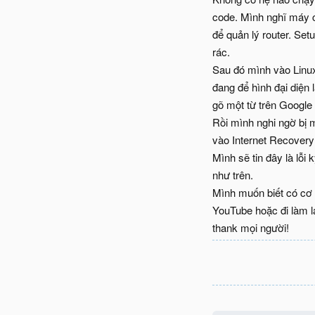
code. Mình nghĩ máy có
để quản lý router. S
rác.
Sau đó mình vào Linux 
đang để hình đại diện
gõ một từ trên Google 
Rồi mình nghi ngờ bị 
vào Internet Recovery 
Mình sẽ tin đây là lỗi
như trên.
Mình muốn biết có cơ
YouTube hoặc đi làm lạ
thank mọi người!