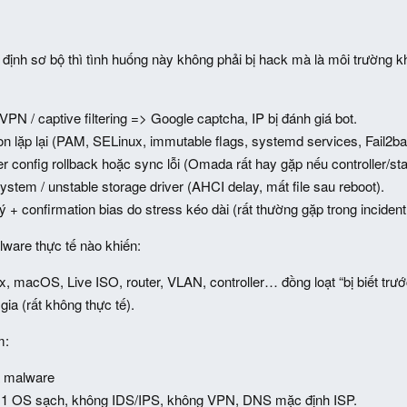
định sơ bộ thì tình huống này không phải bị hack mà là môi trường k
PN / captive filtering => Google captcha, IP bị đánh giá bot.
on lặp lại (PAM, SELinux, immutable flags, systemd services, Fail2ba
ter config rollback hoặc sync lỗi (Omada rất hay gặp nếu controller/st
system / unstable storage driver (AHCI delay, mất file sau reboot).
 + confirmation bias do stress kéo dài (rất thường gặp trong incident 
ware thực tế nào khiến:
, macOS, Live ISO, router, VLAN, controller… đồng loạt “bị biết trước
ia (rất không thực tế).
m:
a malware
: 1 OS sạch, không IDS/IPS, không VPN, DNS mặc định ISP.