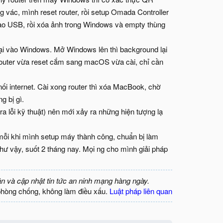
g vác, mình reset router, rồi setup Omada Controller
ào USB, rồi xóa ảnh trong Windows và empty thùng
m lại vào Windows. Mở Windows lên thì background lại
 router vừa reset cắm sang macOS vừa cài, chỉ cần
i internet. Cài xong router thì xóa MacBook, chờ
g bị gì.
ra lỗi kỹ thuật) nên mới xảy ra những hiện tượng lạ
ỗi khi mình setup máy thành công, chuẩn bị làm
như vậy, suốt 2 tháng nay. Mọi ng cho mình giải pháp
ận và cập nhật tin tức an ninh mạng hàng ngày.
phòng chống, không làm điều xấu.
Luật pháp liên quan