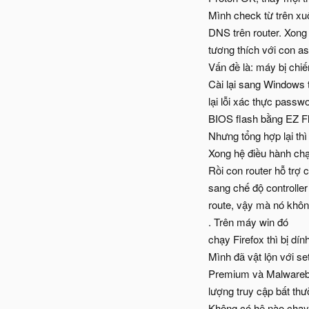
Mình check từ trên xuố
DNS trên router. Xong 
tương thích với con as
Vấn đề là: máy bị chiếm
Cài lại sang Windows 
lại lỗi xác thực pas
BIOS flash bằng EZ Fl
Nhưng tổng hợp lại th
Xong hệ điều hành chạy 
Rồi con router hỗ trợ 
sang chế độ controller
route, vậy mà nó không
. Trên máy win đó
chạy Firefox thì bị dín
Mình đã vật lộn với 
Premium và Malwarebyt
lượng truy cập bất th
Không có hệ nào chạy 