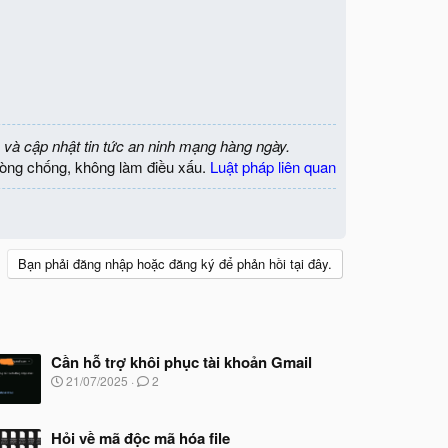
 và cập nhật tin tức an ninh mạng hàng ngày.
òng chống, không làm điều xấu.
Luật pháp liên quan
Bạn phải đăng nhập hoặc đăng ký để phản hồi tại đây.
Cần hỗ trợ khôi phục tài khoản Gmail
N
21/07/2025
2
g
à
y
Hỏi về mã độc mã hóa file
b