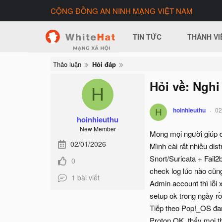
CỘNG ĐỒNG AN NINH MẠNG VIỆT NAM
TIN TỨC
THÀNH VI
Thảo luận
Hỏi đáp
Hỏi về: Nghi
H
hoinhieuthu
02
H
hoinhieuthu
New Member
Mong mọi người giúp đ
02/01/2026
Mình cài rất nhiều dis
Snort/Suricata + Fail2
0
check log lúc nào cũng
1 bài viết
Admin account thì lỗi
setup ok trong ngày rồ
Tiếp theo Pop!_OS đang
Proton OK, thấy mọi th