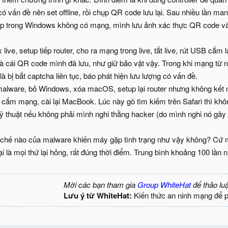
 vấn đề nên set offline, rồi chụp QR code lưu lại. Sau nhiều lần man
etup trong Windows không có mạng, mình lưu ảnh xác thực QR code v
live, setup tiếp router, cho ra mạng trong live, tắt live, rút USB cắ
 là cái QR code mình đã lưu, như giữ bảo vật vậy. Trong khi mạng từ
là bị bắt captcha liên tục, báo phát hiện lưu lượng có vấn đề.
malware, bỏ Windows, xóa macOS, setup lại router nhưng không kết nố
cắm mạng, cài lại MacBook. Lúc này gõ tìm kiếm trên Safari thì khôn
 kỹ thuật nếu không phải mình nghi thằng hacker (do mình nghi nó gây 
 chế nào của malware khiến máy gặp tình trạng như vậy không? Cứ m
i là mọi thứ lại hỏng, rất đúng thời điểm. Trung bình khoảng 100 lần 
Mời các bạn tham gia
Group WhiteHat
để thảo lu
Lưu ý từ WhiteHat:
Kiến thức an ninh mạng để 