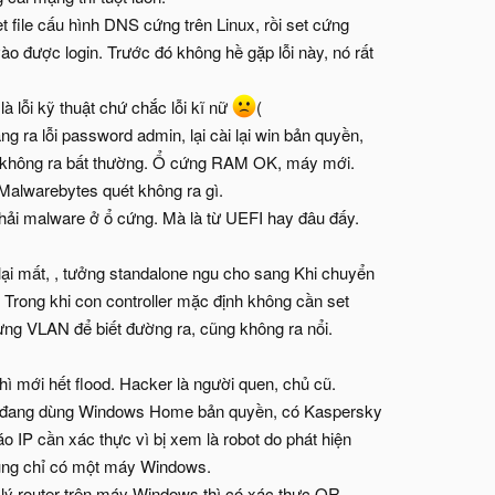
t file cấu hình DNS cứng trên Linux, rồi set cứng
vào được login. Trước đó không hề gặp lỗi này, nó rất
là lỗi kỹ thuật chứ chắc lỗi kĩ nữ
(
 ra lỗi password admin, lại cài lại win bản quyền,
g không ra bất thường. Ổ cứng RAM OK, máy mới.
Malwarebytes quét không ra gì.
hải malware ở ổ cứng. Mà là từ UEFI hay đâu đấy.
a lại mất, , tưởng standalone ngu cho sang Khi chuyển
. Trong khi con controller mặc định không cần set
 từng VLAN để biết đường ra, cũng không ra nổi.
 thì mới hết flood. Hacker là người quen, chủ cũ.
ình đang dùng Windows Home bản quyền, có Kaspersky
 IP cần xác thực vì bị xem là robot do phát hiện
cũng chỉ có một máy Windows.
 lý router trên máy Windows thì có xác thực QR