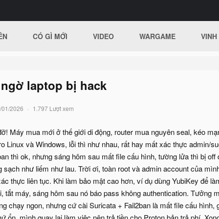
ÊN
CÓ GÌ MỚI
VIDEO
WARGAME
VINH
 ngờ laptop bị hack
/01/2026
1.797 Lượt xem
ỡ! Máy mua mới ở thế giới di động, router mua nguyên seal, kéo mạn
tro Linux và Windows, lỗi thì như nhau, rất hay mất xác thực admin/s
ban thì ok, nhưng sáng hôm sau mất file cấu hình, tường lửa thì bị of
 sạch như liếm như lau. Trời ơi, toàn root và admin account của mìn
 xác thực liên tục. Khi làm bảo mật cao hơn, ví dụ dùng YubiKey để 
i, tắt máy, sáng hôm sau nó báo pass không authentication. Tưởng mình
 chạy ngon, nhưng cứ cài Suricata + Fail2ban là mất file cấu hình, g
ứ ổn, mình quay lại làm việc nên trả tiền cho Proton bản trả phí. Xong