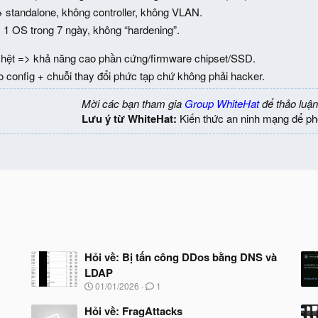
 standalone, không controller, không VLAN.
ị, 1 OS trong 7 ngày, không “hardening”.
y hệt => khả năng cao phần cứng/firmware chipset/SSD.
 config + chuỗi thay đổi phức tạp chứ không phải hacker.
Mời các bạn tham gia
Group WhiteHat
để thảo luận
Lưu ý từ WhiteHat:
Kiến thức an ninh mạng để ph
Hỏi về: Bị tấn công DDos bằng DNS và
LDAP
N
01/01/2026
1
g
à
Hỏi về: FragAttacks