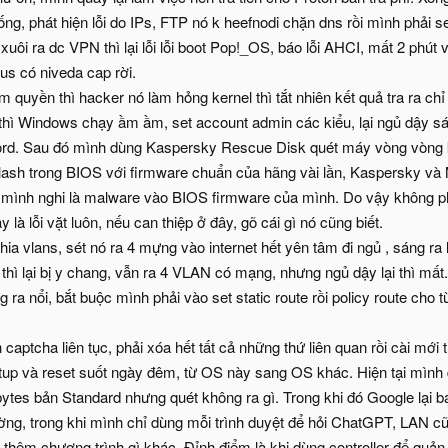
ng, phát hiện lỗi do IPs, FTP nó k heefnodi chặn dns rồi mình phải se
xuôi ra dc VPN thì lại lỗi lỗi boot Pop!_OS, báo lỗi AHCI, mất 2 phút 
us có niveda cap rời.
 quyền thì hacker nó làm hỏng kernel thì tắt nhiên kết quả tra ra chỉ 
thì Windows chạy ầm ầm, set account admin các kiểu, lại ngủ dậy sáng
sword. Sau đó mình dùng Kaspersky Rescue Disk quét máy vòng vòn
ash trong BIOS với firmware chuẩn của hãng vài lần, Kaspersky và 
ì mình nghi là malware vào BIOS firmware của mình. Do vậy không p
là lỗi vặt luôn, nếu can thiệp ở đây, gõ cái gì nó cũng biết.
chia vlans, sét nó ra 4 mựng vào internet hết yên tâm đi ngủ , sáng r
 thì lại bị y chang, vẫn ra 4 VLAN có mạng, nhưng ngủ dậy lại thì mất
 ra nổi, bắt buộc mình phải vào set static route rồi policy route cho
h captcha liên tục, phải xóa hết tất cả những thứ liên quan rồi cài mới
setup và reset suốt ngày đêm, từ OS này sang OS khác. Hiện tại m
es bản Standard nhưng quét không ra gì. Trong khi đó Google lại báo
ường, trong khi mình chỉ dùng mỗi trình duyệt để hỏi ChatGPT, LAN 
thêm chương trình gì khác. Đỉnh điểm là khi dùng controller để quản