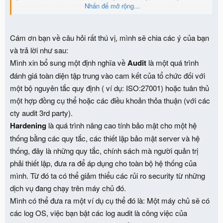
Nhấn để mở rộng...
@DiepNV88
cũng đã từng có bài
https://whitehat.vn/threads/tang-
cuong-an-ninh-mang-cho-may-chu-windows.13276/
Cám ơn bạn về câu hỏi rất thú vị, mình sẽ chia các ý của bạn
Ngoài ra về bài viết của mod Sugi, để đơn giản cho người mới thì
và trả lời như sau:
chỉ cần tạo file và chạy trên máy chủ, tuy nhiên tại sao phải tác
Mình xin bổ sung một định nghĩa về
Audit
là một quá trình
động đến những chỗ ấy thì không thấy đề cập, nếu thay đổi 1
thông số trong đấy thì có giảm tính bảo mật không?
đánh giá toàn diện tập trung vào cam kết của tổ chức đối với
một bộ nguyên tắc quy định ( ví dụ: ISO:27001) hoặc tuân thủ
một hợp đồng cụ thể hoặc các điều khoản thỏa thuận (với các
cty audit 3rd party).
Hardening
là quá trình nâng cao tính bảo mật cho một hệ
thống bằng các quy tắc, các thiết lập bảo mật server và hệ
thống, đây là những quy tắc, chính sách mà người quản trị
phải thiết lập, đưa ra để áp dụng cho toàn bộ hệ thống của
mình. Từ đó ta có thể giảm thiểu các rủi ro security từ những
dịch vụ đang chạy trên máy chủ đó.
Mình có thể đưa ra một ví dụ cụ thể đó là: Một máy chủ sẽ có
các log OS, việc bạn bật các log audit là công việc của