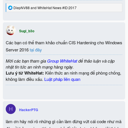
R
DiepNV88
and
WhiteHat News #ID:2017
e
a
c
t
i
Sugi_b3o
o
n
Các bạn có thể tham khảo chuẩn CIS Hardening cho Windows
s
:
Server 2016
tại đây
Mời các bạn tham gia
Group WhiteHat
để thảo luận và cập
nhật tin tức an ninh mạng hàng ngày.
Lưu ý từ WhiteHat:
Kiến thức an ninh mạng để phòng chống,
không làm điều xấu.
Luật pháp liên quan
H
HackerPTG
làm ơn hãy nói rõ những gì cần làm đừng vứt cái code như mã