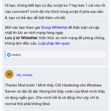
Hi bạn, không biết bạn có đọc script ko ? hay kéo 1 cái vèo rồi
vào comment? mình đã chú thích trong script ở phía sau dấu
#, bạn có thể đọc để biết thêm chi tiết.
Mời các bạn tham gia
Group WhiteHat
để thảo luận và cập
nhật tin tức an ninh mạng hàng ngày.
Lưu ý từ WhiteHat:
Kiến thức an ninh mạng để phòng chống,
không làm điều xấu.
Luật pháp liên quan
R
nhdinh
e
a
c
t
M
i
mk_mouse
o
n
Thanks Mod trước ! Mình thấy CIS Hardening cho Windows
s
:
Server nó dài rất dài. Nhưng khi thấy code của Mod mình thấy
cô đọng ngắn gọn. Cho mình hỏi là cô động như vậy chỉ là
normal thôi phải không Mod.