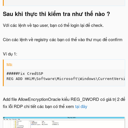
Sau khi thực thi kiểm tra như thế nào ?
Với các lệnh về tạo user, bạn có thể login lại để check.
Còn các lệnh về registry các bạn có thể vào thư mục để confirm
Ví dụ 1:
Mã:
#####Fix CredSSP

REG ADD HKLM\Software\Microsoft\Windows\CurrentVersio
Add file AllowEncryptionOracle kiểu REG_DWORD có giá trị 2 để
fix lỗi RDP chi tiết các bạn có thể xem
tại đây