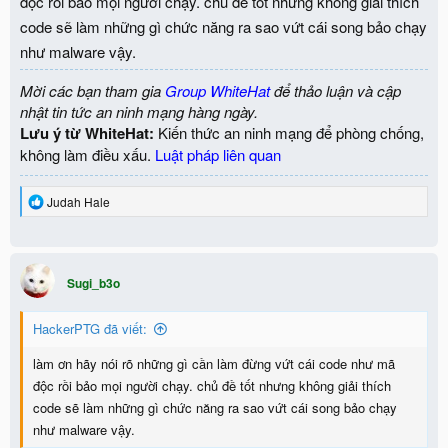
độc rồi bảo mọi người chạy. chủ đề tốt nhưng không giải thích
code sẽ làm những gì chức năng ra sao vứt cái song bảo chạy
như malware vậy.
Mời các bạn tham gia
Group WhiteHat
để thảo luận và cập
nhật tin tức an ninh mạng hàng ngày.
Lưu ý từ WhiteHat:
Kiến thức an ninh mạng để phòng chống,
không làm điều xấu.
Luật pháp liên quan
R
Judah Hale
e
a
c
t
i
Sugi_b3o
o
n
HackerPTG đã viết:
s
:
làm ơn hãy nói rõ những gì cần làm đừng vứt cái code như mã
độc rồi bảo mọi người chạy. chủ đề tốt nhưng không giải thích
code sẽ làm những gì chức năng ra sao vứt cái song bảo chạy
như malware vậy.