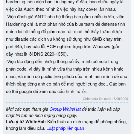
hardening, còn việc bạn lưu log này ở đâu, bao nhiêu ngày là
việc của Audit, theo mình 2 việc này hay cover lẫn nhau.
-Việc đánh giá ANTT cho hệ thống bao gồm nhiều bước, việc
Hardening chỉ là một phần nhỏ của blue team để defense tinh
chỉnh lại hệ thống để giảm các rủi ro có thể thấy trước được
như disable các dịch vụ không sử dụng như SMB chạy trên
port 445, hay các lỗi RCE nghiêm trọng trên Windows (gần
đây nhất là lỗi DNS 2020-1350).
-Việc tác động đến những thông số ấy, mình có note trong
phần code, vì đây là mình vừa thu thập trên nhiều kênh khác
nhau, và mình có public trên github của mình nên mình để chú
thích bằng tiếng anh cơ bản để mọi người cùng đọc.. Các bạn
có thể google để xem các cấu hình fix lỗi.
Chỉnh sửa lần cuối:
16/09/2020
Mời các bạn tham gia
Group WhiteHat
để thảo luận và cập
nhật tin tức an ninh mạng hàng ngày.
Lưu ý từ WhiteHat:
Kiến thức an ninh mạng để phòng chống,
không làm điều xấu.
Luật pháp liên quan