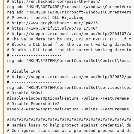
# https://en.hackndo.com/pass-the-hash/

reg add "HKLM\SOFTWARE\Microsoft\Windows\CurrentVersi
reg add "HKLM\SOFTWARE\Microsoft\Windows\CurrentVersi
# Prevent (remote) DLL Hijacking

# https://www.greyhathacker.net/?p=235

# https://www.verifyit.nl/wp/?p=175464

# https://support.microsoft.com/en-us/help/2264107/a-
# The value data can be 0x1, 0x2 or 0xFFFFFFFF. If th
# Blocks a DLL Load from the current working director
# Blocks a DLL Load from the current working director
# ---------------------

reg add "HKLM\SYSTEM\CurrentControlSet\Control\Sessio
# Disable IPv6

# https://support.microsoft.com/en-us/help/929852/gui
# ---------------------

reg add "HKLM\SYSTEM\CurrentControlSet\services\tcpip
# Disable SMBv1

Disable-WindowsOptionalFeature -Online -FeatureName s
# Disable Powershellv2

Disable-WindowsOptionalFeature -Online -FeatureName M
#####################################################
# Harden lsass to help protect against credential dum
# Configures lsass.exe as a protected process and dis