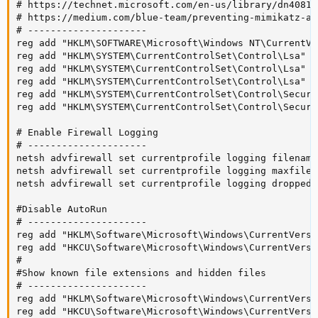
# https://technet.microsoft.com/en-us/library/dn40818
# https://medium.com/blue-team/preventing-mimikatz-at
# ---------------------

reg add "HKLM\SOFTWARE\Microsoft\Windows NT\CurrentVe
reg add "HKLM\SYSTEM\CurrentControlSet\Control\Lsa" /
reg add "HKLM\SYSTEM\CurrentControlSet\Control\Lsa" /
reg add "HKLM\SYSTEM\CurrentControlSet\Control\Lsa" /
reg add "HKLM\SYSTEM\CurrentControlSet\Control\Securi
reg add "HKLM\SYSTEM\CurrentControlSet\Control\Securi
# Enable Firewall Logging

# ---------------------

netsh advfirewall set currentprofile logging filename
netsh advfirewall set currentprofile logging maxfiles
netsh advfirewall set currentprofile logging droppedc
#Disable AutoRun

# ---------------------

reg add "HKLM\Software\Microsoft\Windows\CurrentVersi
reg add "HKCU\Software\Microsoft\Windows\CurrentVersi
#

#Show known file extensions and hidden files

# ---------------------

reg add "HKLM\Software\Microsoft\Windows\CurrentVersi
reg add "HKCU\Software\Microsoft\Windows\CurrentVersi