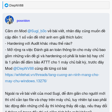
R
DiepNV88
e
a
c
poseidon
t
i
o
Cảm ơn Mod
@Sugi_b3o
về bài viết, nhân đây cũng muốn đề
n
cập đến 1 số vấn đề nhờ anh em giải thích luôn:
s
:
- Hardening với Audit khác nhau thế nào?
- Mở rộng ra việc Đánh giá an toàn thông tin cho máy chủ bao
gồm những vấn đề gì và hardening có phải là toàn bộ hay chỉ
là 1 phần để đảm bảo ATTT cho 1 máy chủ bất kỳ, trước đây
Mod
@DiepNV88
cũng đã từng có bài
https://whitehat.vn/threads/tang-cuong-an-ninh-mang-cho-
may-chu-windows.13276/
Ngoài ra về bài viết của mod Sugi, để đơn giản cho người mới
thì chỉ cần tạo file và chạy trên máy chủ, tuy nhiên tại sao phải
tác động đến những chỗ ấy thì không thấy đề cập, nếu thay đổi
1 thông số trong đấy thì có giảm tính bảo mật không?