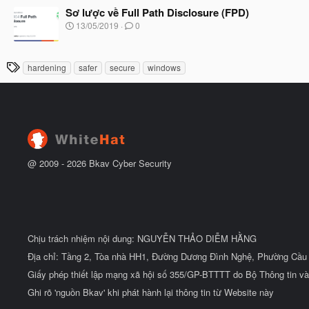
ầ
à
Sơ lược về Full Path Disclosure (FPD)
u
y
N
13/05/2019
0
b
g
ắ
à
t
y
T
đ
hardening
safer
secure
windows
b
ầ
h
ắ
u
t
ẻ
đ
ầ
u
@ 2009 -
2026
Bkav Cyber Security
Chịu trách nhiệm nội dung: NGUYỄN THẢO DIỄM HẰNG
Địa chỉ: Tầng 2, Tòa nhà HH1, Đường Dương Đình Nghệ, Phường Cầu 
Giấy phép thiết lập mạng xã hội số 355/GP-BTTTT do Bộ Thông tin và
Ghi rõ 'nguồn Bkav' khi phát hành lại thông tin từ Website này