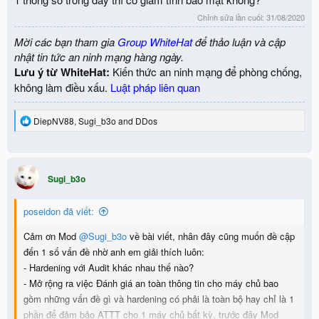
Chỉnh sửa lần cuối:
31/08/2020
Mời các bạn tham gia
Group WhiteHat
để thảo luận và cập
nhật tin tức an ninh mạng hàng ngày.
Lưu ý từ WhiteHat:
Kiến thức an ninh mạng để phòng chống,
không làm điều xấu.
Luật pháp liên quan
R
DiepNV88
,
Sugi_b3o
and
DDos
e
a
c
t
i
Sugi_b3o
o
n
poseidon đã viết:
s
:
Cảm ơn Mod
@Sugi_b3o
về bài viết, nhân đây cũng muốn đề cập
đến 1 số vấn đề nhờ anh em giải thích luôn:
- Hardening với Audit khác nhau thế nào?
- Mở rộng ra việc Đánh giá an toàn thông tin cho máy chủ bao
gồm những vấn đề gì và hardening có phải là toàn bộ hay chỉ là 1
phần để đảm bảo ATTT cho 1 máy chủ bất kỳ, trước đây Mod