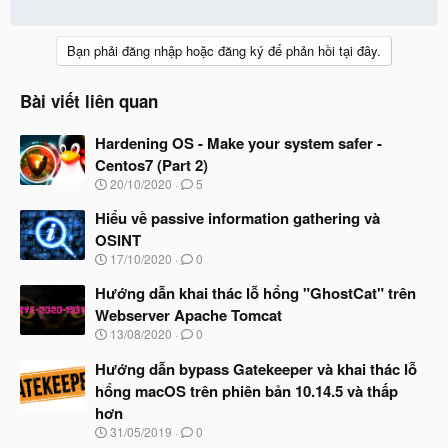
Bạn phải đăng nhập hoặc đăng ký để phản hồi tại đây.
Bài viết liên quan
Hardening OS - Make your system safer -
Centos7 (Part 2)
N
20/10/2020
5
g
à
Hiểu về passive information gathering và
y
OSINT
b
N
17/10/2020
0
ắ
g
t
à
Hướng dẫn khai thác lỗ hổng "GhostCat" trên
đ
y
ầ
Webserver Apache Tomcat
b
u
N
13/08/2020
0
ắ
g
t
à
Hướng dẫn bypass Gatekeeper và khai thác lỗ
đ
y
ầ
hổng macOS trên phiên bản 10.14.5 và thấp
b
u
hơn
ắ
t
N
31/05/2019
0
đ
g