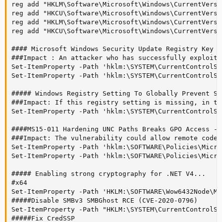
reg add "HKLM\Software\Microsoft\Windows\CurrentVersi
reg add "HKCU\Software\Microsoft\Windows\CurrentVersi
reg add "HKLM\Software\Microsoft\Windows\CurrentVersi
reg add "HKCU\Software\Microsoft\Windows\CurrentVersi
#### Microsoft Windows Security Update Registry Key C
###Impact : An attacker who has successfully exploite
Set-ItemProperty -Path 'hklm:\SYSTEM\CurrentControlSe
Set-ItemProperty -Path 'hklm:\SYSTEM\CurrentControlSe
##### Windows Registry Setting To Globally Prevent So
###Impact: If this registry setting is missing, in th
Set-ItemProperty -Path 'hklm:\SYSTEM\CurrentControlSe
####MS15-011 Hardening UNC Paths Breaks GPO Access -M
###Impact: The vulnerability could allow remote code 
Set-ItemProperty -Path 'hklm:\SOFTWARE\Policies\Micro
Set-ItemProperty -Path 'hklm:\SOFTWARE\Policies\Micro
##### Enabling strong cryptography for .NET V4...

#x64

Set-ItemProperty -Path 'HKLM:\SOFTWARE\Wow6432Node\Mi
#####Disable SMBv3 SMBGhost RCE (CVE-2020-0796)

Set-ItemProperty -Path "HKLM:\SYSTEM\CurrentControlSe
#####Fix CredSSP
