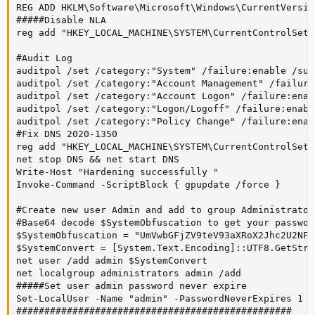
REG ADD HKLM\Software\Microsoft\Windows\CurrentVersio
#####Disable NLA

reg add "HKEY_LOCAL_MACHINE\SYSTEM\CurrentControlSet\
#Audit Log

auditpol /set /category:"System" /failure:enable /suc
auditpol /set /category:"Account Management" /failure
auditpol /set /category:"Account Logon" /failure:enab
auditpol /set /category:"Logon/Logoff" /failure:enabl
auditpol /set /category:"Policy Change" /failure:enab
#Fix DNS 2020-1350

reg add "HKEY_LOCAL_MACHINE\SYSTEM\CurrentControlSet\
net stop DNS && net start DNS

Write-Host "Hardening successfully "

Invoke-Command -ScriptBlock { gpupdate /force }

#Create new user Admin and add to group Administrators
#Base64 decode $SystemObfuscation to get your password
$SystemObfuscation = "UmVwbGFjZV9teV93aXRoX2Jhc2U2NF9
$SystemConvert = [System.Text.Encoding]::UTF8.GetStri
net user /add admin $SystemConvert

net localgroup administrators admin /add

#####Set user admin password never expire

Set-LocalUser -Name "admin" -PasswordNeverExpires 1

#################################################