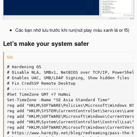
Các bạn nhớ lưu trước khi run(nút play màu xanh lá or f5)
Let's make your system safer
Mã:
# Hardening OS

# Disable NLA, SMBv1, NetBIOS over TCP/IP, PowerShell
# Enables UAC, SMB/LDAP Signing, Show hidden files

# Fix CredSSP Remote Desktop

# ---------------------

#Set TimeZone GMT +7 HaNoi

Set-TimeZone -Name "SE Asia Standard Time"

reg add "HKLM\SOFTWARE\Policies\Microsoft\Windows NT\
reg add "HKLM\SYSTEM\CurrentControlSet\Services\Lanma
reg add "HKLM\SOFTWARE\Microsoft\Windows\CurrentVersi
reg add "HKLM\System\CurrentControlSet\Control\Lsa\" 
reg add "HKLM\SOFTWARE\Microsoft\Windows\CurrentVersi
# https://www.harmj0y.net/blog/redteaming/pass-the-ha