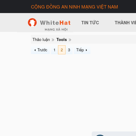
CỘNG ĐỒNG AN NINH MẠNG VIỆT NAM
TIN TỨC
THÀNH VI
Thảo luận
Tools
Trước
1
2
3
Tiếp