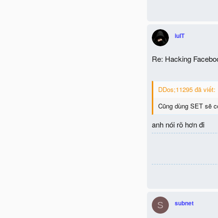
iuIT
Re: Hacking Facebo
DDos;11295 đã viết:
Cũng dùng SET sẽ có
anh nói rõ hơn đi
subnet
S