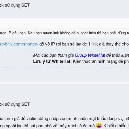
ok sử dụng SET
ợc IP đâu bạn. Nếu bạn muốn link không dễ bị phát hiện thì bạn phải dùng tấ
s://bitly.com/shorten/
gõ vô IP rồi bạn sẽ lấy dc 1 link giả thay thế cho
Mời các bạn tham gia
Group WhiteHat
để thảo luận
Lưu ý từ WhiteHat:
Kiến thức an ninh mạng để ph
ok sử dụng SET
o form giả để victim đăng nhập vào,mình nhận mật khẩu đúng k ạ, nh lạ
g ngoài lan thì nat port chỏ về máy mình là đc mà
K biết e hiểu 