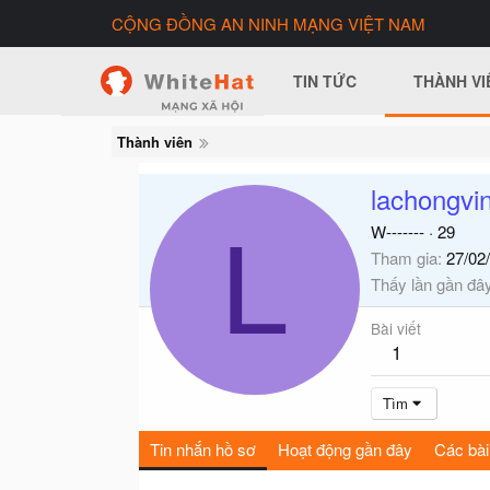
CỘNG ĐỒNG AN NINH MẠNG VIỆT NAM
TIN TỨC
THÀNH VI
Thành viên
lachongvi
L
W-------
·
29
Tham gia
27/02
Thấy lần gần đâ
Bài viết
1
Tìm
Tin nhắn hồ sơ
Hoạt động gần đây
Các bài