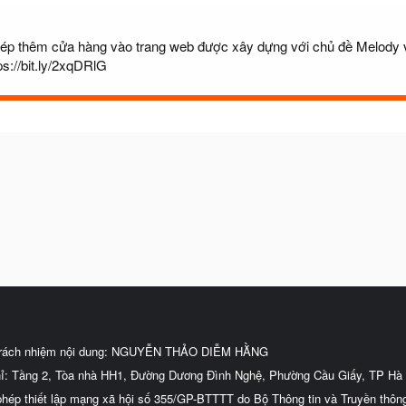
 thêm cửa hàng vào trang web được xây dựng với chủ đề Melody và
ps://bit.ly/2xqDRlG
trách nhiệm nội dung: NGUYỄN THẢO DIỄM HẰNG
hỉ: Tầng 2, Tòa nhà HH1, Đường Dương Đình Nghệ, Phường Cầu Giấy, TP Hà 
phép thiết lập mạng xã hội số 355/GP-BTTTT do Bộ Thông tin và Truyền thôn