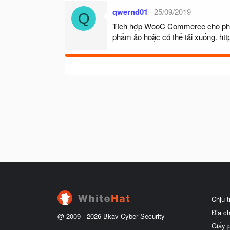
qwernd01
25/09/2019
Q
Tích hợp WooC Commerce cho phép
phẩm ảo hoặc có thể tải xuống.
htt
Chịu 
Địa c
@ 2009 -
2026
Bkav Cyber Security
Giấy 