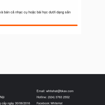
 bán cả nhạc cụ hoặc bài học dưới dạng sản
Email:
whitehat@bkav.com
Nội
Hotline: (024) 3763 2552
g cấp ngày 30/06/2016
Facebook: WhiteHat