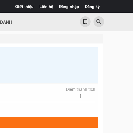
Giới thiệu
Liên hệ
Đăng nhập
Đăng ký
 DANH
Điểm thành tích
1