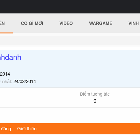
ÊN
CÓ GÌ MỚI
VIDEO
WARGAME
VINH
nhdanh
/2014
y nhất
24/03/2014
Điểm tương tác
0
 đăng
Giới thiệu