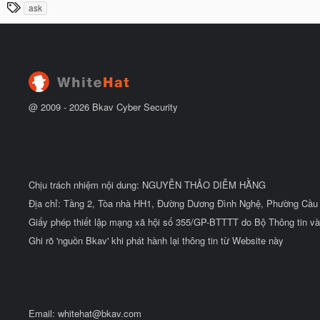
T
ask
y
ầ
h
b
u
ắ
ẻ
t
đ
ầ
u
@ 2009 -
2026
Bkav Cyber Security
Chịu trách nhiệm nội dung: NGUYỄN THẢO DIỄM HẰNG
Địa chỉ: Tầng 2, Tòa nhà HH1, Đường Dương Đình Nghệ, Phường Cầu 
Giấy phép thiết lập mạng xã hội số 355/GP-BTTTT do Bộ Thông tin và
Ghi rõ 'nguồn Bkav' khi phát hành lại thông tin từ Website này
Email:
whitehat@bkav.com