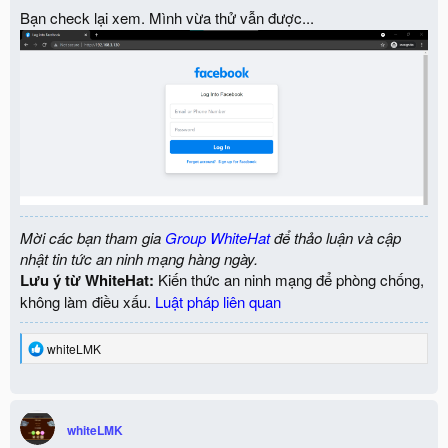
Bạn check lại xem. Mình vừa thử vẫn được...
Mời các bạn tham gia
Group WhiteHat
để thảo luận và cập
nhật tin tức an ninh mạng hàng ngày.
Lưu ý từ WhiteHat:
Kiến thức an ninh mạng để phòng chống,
không làm điều xấu.
Luật pháp liên quan
R
whiteLMK
e
a
c
t
i
whiteLMK
o