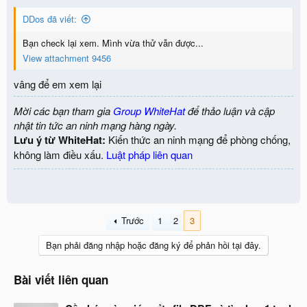
n
DDos đã viết:
s
:
Bạn check lại xem. Mình vừa thử vẫn được...
View attachment 9456
vâng để em xem lại
Mời các bạn tham gia
Group WhiteHat
để thảo luận và cập
nhật tin tức an ninh mạng hàng ngày.
Lưu ý từ WhiteHat:
Kiến thức an ninh mạng để phòng chống,
không làm điều xấu.
Luật pháp liên quan
Trước
1
2
3
Bạn phải đăng nhập hoặc đăng ký để phản hồi tại đây.
Bài viết liên quan