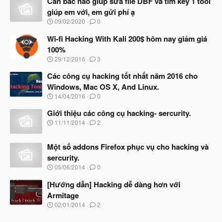
Cần bác nào giúp sửa file DBF và tìm key 1 tool
giúp em với, em gửi phí ạ
N
09/02/2020
0
g
à
Wi-fi Hacking With Kali 200$ hôm nay giảm giá
y
100%
b
N
29/12/2016
3
ắ
g
t
à
Các công cụ hacking tốt nhất năm 2016 cho
đ
y
ầ
Windows, Mac OS X, And Linux.
b
u
N
14/04/2016
0
ắ
g
t
à
Giới thiệu các công cụ hacking- sercurity.
đ
y
ầ
N
11/11/2014
2
b
u
g
ắ
à
t
Một số addons Firefox phục vụ cho hacking và
y
đ
b
sercurity.
ầ
ắ
N
u
05/06/2014
0
t
g
đ
à
[Hướng dẫn] Hacking dễ dàng hơn với
ầ
y
u
Armitage
b
N
02/01/2014
2
ắ
g
t
à
đ