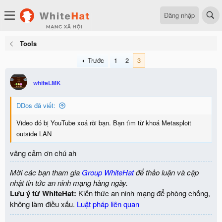
Đăng nhập
Tools
Trước
1
2
3
whiteLMK
DDos đã viết:
Video đó bị YouTube xoá rồi bạn. Bạn tìm từ khoá Metasploit
outside LAN
vâng cảm ơn chú ah
Mời các bạn tham gia
Group WhiteHat
để thảo luận và cập
nhật tin tức an ninh mạng hàng ngày.
Lưu ý từ WhiteHat:
Kiến thức an ninh mạng để phòng chống,
không làm điều xấu.
Luật pháp liên quan