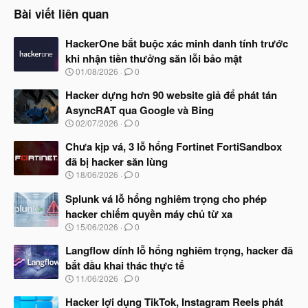
Bài viết liên quan
HackerOne bắt buộc xác minh danh tính trước
khi nhận tiền thưởng săn lỗi bảo mật
N
01/08/2026
0
g
à
Hacker dựng hơn 90 website giả để phát tán
y
AsyncRAT qua Google và Bing
b
N
02/07/2026
0
ắ
g
t
à
Chưa kịp vá, 3 lỗ hổng Fortinet FortiSandbox
đ
y
ầ
đã bị hacker săn lùng
b
u
N
18/06/2026
0
ắ
g
t
à
Splunk vá lỗ hổng nghiêm trọng cho phép
đ
y
ầ
hacker chiếm quyền máy chủ từ xa
b
u
N
15/06/2026
0
ắ
g
t
à
Langflow dính lỗ hổng nghiêm trọng, hacker đã
đ
y
ầ
bắt đầu khai thác thực tế
b
u
N
11/06/2026
0
ắ
g
t
à
Hacker lợi dụng TikTok, Instagram Reels phát
đ