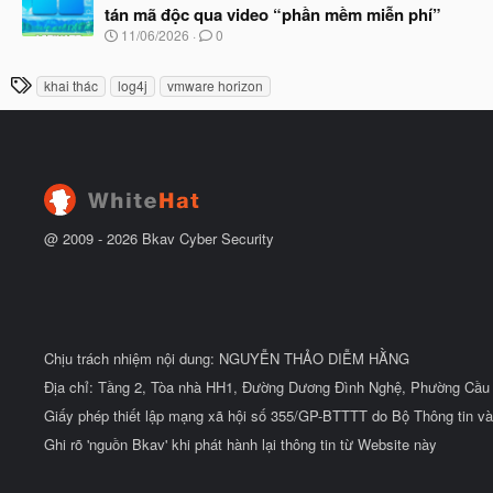
y
ầ
tán mã độc qua video “phần mềm miễn phí”
b
u
N
11/06/2026
0
ắ
g
t
à
đ
T
khai thác
log4j
vmware horizon
y
ầ
h
b
u
ắ
ẻ
t
đ
ầ
u
@ 2009 -
2026
Bkav Cyber Security
Chịu trách nhiệm nội dung: NGUYỄN THẢO DIỄM HẰNG
Địa chỉ: Tầng 2, Tòa nhà HH1, Đường Dương Đình Nghệ, Phường Cầu 
Giấy phép thiết lập mạng xã hội số 355/GP-BTTTT do Bộ Thông tin và
Ghi rõ 'nguồn Bkav' khi phát hành lại thông tin từ Website này