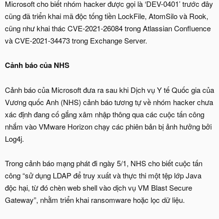
Microsoft cho biết nhóm hacker được gọi là ‘DEV-0401’ trước đây
cũng đã triển khai mã độc tống tiền LockFile, AtomSilo và Rook,
cũng như khai thác CVE-2021-26084 trong Atlassian Confluence
và CVE-2021-34473 trong Exchange Server.
Cảnh báo của NHS
Cảnh báo của Microsoft đưa ra sau khi Dịch vụ Y tế Quốc gia của
Vương quốc Anh (NHS) cảnh báo tương tự về nhóm hacker chưa
xác định đang cố gắng xâm nhập thông qua các cuộc tấn công
nhắm vào VMware Horizon chạy các phiên bản bị ảnh hưởng bởi
Log4j.
Trong cảnh báo mạng phát đi ngày 5/1, NHS cho biết cuộc tấn
công “sử dụng LDAP để truy xuất và thực thi một tệp lớp Java
độc hại, từ đó chèn web shell vào dịch vụ VM Blast Secure
Gateway”, nhằm triển khai ransomware hoặc lọc dữ liệu.