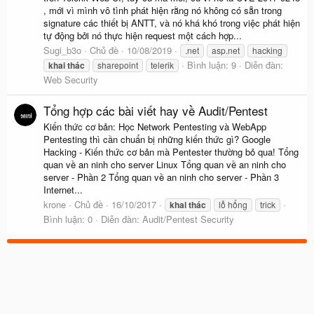
, mới vì mình vô tình phát hiện rằng nó không có sẵn trong
signature các thiết bị ANTT, và nó khá khó trong việc phát hiện
tự động bởi nó thực hiện request một cách hợp...
Sugi_b3o
Chủ đề
10/08/2019
.net
asp.net
hacking
Bình luận: 9
Diễn đàn:
khai
thác
sharepoint
telerik
Web Security
Tổng hợp các bài viết hay về Audit/Pentest
Kiến thức cơ bản: Học Network Pentesting và WebApp
Pentesting thì cần chuẩn bị những kiến thức gì? Google
Hacking - Kiến thức cơ bản mà Pentester thường bỏ qua! Tổng
quan về an ninh cho server Linux Tổng quan về an ninh cho
server - Phần 2 Tổng quan về an ninh cho server - Phần 3
Internet...
krone
Chủ đề
16/10/2017
khai
thác
lỗ hổng
trick
Bình luận: 0
Diễn đàn:
Audit/Pentest Security