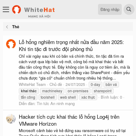
Đăng nhập
Thẻ
Lỗ hổng nghiêm trọng nhất nửa đầu năm 2025:
Khi tin tặc đi trước đội phòng thủ
Chỉ vài ngày sau khi có bản vá chính thức, tin tặc đã tìm ra
cách vượt qua lớp bảo vệ mới, công bố mã khai thác và bắt
đầu tấn công thực tế. Đây không còn là nguy cơ tiềm ẩn, mà là
chiến dịch có chủ đích, nhắm thẳng vào SharePoint - điểm yếu
chưa được "gia cố" chuẩn chỉnh trong nhiều hệ thống...
WhiteHat Team
Chủ đề
24/07/2025
0-day
bản vá
khai
thác
machinekey
on-premises
sharepoint
Bình luận: 0
tấn công
toolshell
web shell
xác thực
Diễn đàn:
Tin tức An ninh mạng
Hacker tích cực khai thác lỗ hổng Log4j trên
VMware Horizon
Microsoft cảnh báo về kẻ đứng sau ransomware có trụ sở tại
Trung Quốc đang tích cực khai thác lỗ hổng Log4j trong