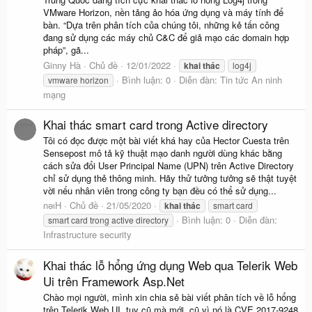
VMware Horizon, nền tảng ảo hóa ứng dụng và máy tính để
bàn. “Dựa trên phân tích của chúng tôi, những kẻ tấn công
đang sử dụng các máy chủ C&C để giả mạo các domain hợp
pháp”, gã...
Ginny Hà
Chủ đề
12/01/2022
khai
thác
log4j
Bình luận: 0
Diễn đàn:
Tin tức An ninh
vmware horizon
mạng
Khai thác smart card trong Active directory
Tôi có đọc được một bài viết khá hay của Hector Cuesta trên
Sensepost mô tả kỹ thuật mạo danh người dùng khác bằng
cách sửa đổi User Principal Name (UPN) trên Active Directory
chỉ sử dụng thẻ thông minh. Hãy thử tưởng tưởng sẽ thật tuyệt
vời nếu nhân viên trong công ty bạn đều có thể sử dụng...
nǝıH
Chủ đề
21/05/2020
khai
thác
smart card
Bình luận: 0
Diễn đàn:
smart card trong active directory
Infrastructure security
Khai thác lỗ hổng ứng dụng Web qua Telerik Web
Ui trên Framework Asp.Net
Chào mọi người, mình xin chia sẻ bài viết phân tích về lỗ hổng
trên Telerik Web UI, tuy cũ mà mới, cũ vì nó là CVE 2017-9248