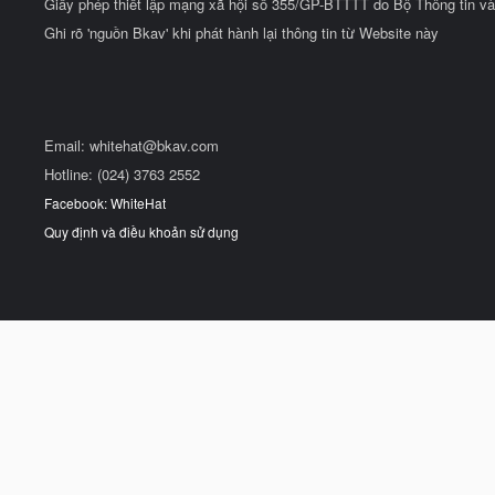
Giấy phép thiết lập mạng xã hội số 355/GP-BTTTT do Bộ Thông tin và
Ghi rõ 'nguồn Bkav' khi phát hành lại thông tin từ Website này
Email:
whitehat@bkav.com
Hotline: (024) 3763 2552
Facebook: WhiteHat
Quy định và điều khoản sử dụng