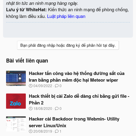
nhật tin tức an ninh mạng hàng ngày.
Lưu ý từ WhiteHat:
Kiến thức an ninh mạng để phòng chống,
không làm điều xấu.
Luật pháp liên quan
Bạn phải đăng nhập hoặc đăng ký để phản hồi tại đây.
Bài viết liên quan
Hacker tấn công vào hệ thống đường sắt của
Iran bằng phần mềm độc hại Meteor wiper
N
04/09/2022
0
g
à
Hack thiết bị cài Zalo dễ dàng chỉ bằng gửi file -
y
Phần 2
b
N
18/08/2020
0
ắ
g
t
à
Hacker cài Backdoor trong Webmin- Utility
đ
y
ầ
server Linux/Unix
b
u
N
20/08/2019
1
ắ
g