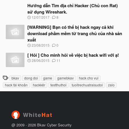
t
à
Hướng dẫn Tìm địa chỉ Hacker (Chủ con Rat)
đ
y
ầ
sử dụng Wireshark.
b
u
N
12/07/2017
8
ắ
g
t
à
[WARNING] Bạn có thể bị hack ngay cả khi
đ
y
ầ
download phầm mềm từ trang chủ của nhà sản
b
u
xuất
ắ
t
N
23/08/2015
0
đ
g
ầ
à
[ Hỏi ] Cho mình hỏi về việc bị hack wifi với ạ!
u
y
N
28/06/2015
11
b
g
ắ
à
t
y
T
đ
bkav
dong doi
game
gamebkav
hack cho vui
b
ầ
h
ắ
hack tài khoản
hackkêr
testthuthoi
tuoitrechuatraisudoi
zalo
u
t
ẻ
đ
ầ
u
@ 2009 -
2026
Bkav Cyber Security