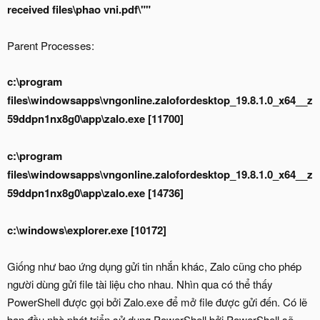
received files\phao vni.pdf\""
Parent Processes:
c:\program
files\windowsapps\vngonline.zalofordesktop_19.8.1.0_x64__z
59ddpn1nx8g0\app\zalo.exe [11700]
c:\program
files\windowsapps\vngonline.zalofordesktop_19.8.1.0_x64__z
59ddpn1nx8g0\app\zalo.exe [14736]
c:\windows\explorer.exe [10172]
Giống như bao ứng dụng gửi tin nhắn khác, Zalo cũng cho phép
người dùng gửi file tài liệu cho nhau. Nhìn qua có thể thấy
PowerShell được gọi bởi Zalo.exe để mở file được gửi đến. Có lẽ
ban đầu nhà phát triển sử dụng PowerShell bởi PowerShell sẽ