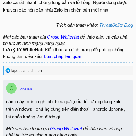
Zalo đã rất nhanh chóng tung bản vá lỗ hổng. Người dùng được
khuyến cáo nên cập nhật Zalo lên phiên bản mới nhất.
Trích dẫn tham khảo:
ThreatSpike Blog
Mời các bạn tham gia
Group WhiteHat
để thảo luận và cập nhật
tin tức an ninh mạng hàng ngày.
Lưu ý từ WhiteHat:
Kiến thức an ninh mạng để phòng chống,
không làm điều xấu.
Luật pháp liên quan
R
lapduc
and
chaien
e
a
c
C
chaien
t
i
o
cách này ,mình nghĩ chỉ hiệu quả ,nếu đối tượng dùng zalo
n
trên windows , chứ họ dùng trên điện thoại , android ,iphone ,
s
:
thì chắc không làm được gì
Mời các bạn tham gia
Group WhiteHat
để thảo luận và cập
nhật tin tức an ninh mạng hàng ngày.