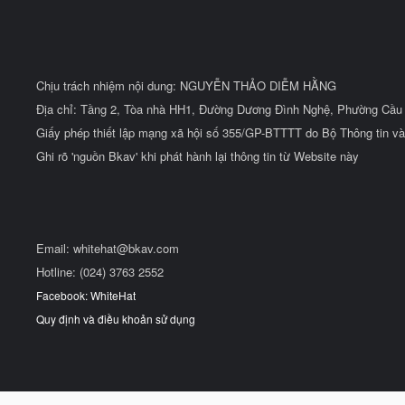
Chịu trách nhiệm nội dung: NGUYỄN THẢO DIỄM HẰNG
Địa chỉ: Tầng 2, Tòa nhà HH1, Đường Dương Đình Nghệ, Phường Cầu 
Giấy phép thiết lập mạng xã hội số 355/GP-BTTTT do Bộ Thông tin và
Ghi rõ 'nguồn Bkav' khi phát hành lại thông tin từ Website này
Email:
whitehat@bkav.com
Hotline: (024) 3763 2552
Facebook: WhiteHat
Quy định và điều khoản sử dụng