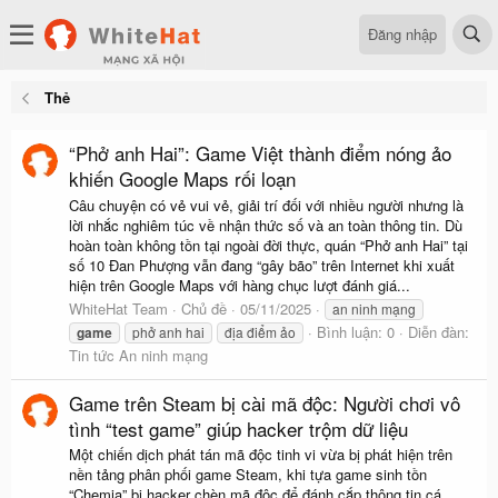
Đăng nhập
Thẻ
“Phở anh Hai”: Game Việt thành điểm nóng ảo
khiến Google Maps rối loạn
Câu chuyện có vẻ vui vẻ, giải trí đối với nhiều người nhưng là
lời nhắc nghiêm túc về nhận thức số và an toàn thông tin. Dù
hoàn toàn không tồn tại ngoài đời thực, quán “Phở anh Hai” tại
số 10 Đan Phượng vẫn đang “gây bão” trên Internet khi xuất
hiện trên Google Maps với hàng chục lượt đánh giá...
WhiteHat Team
Chủ đề
05/11/2025
an ninh mạng
Bình luận: 0
Diễn đàn:
game
phở anh hai
địa điểm ảo
Tin tức An ninh mạng
Game trên Steam bị cài mã độc: Người chơi vô
tình “test game” giúp hacker trộm dữ liệu
Một chiến dịch phát tán mã độc tinh vi vừa bị phát hiện trên
nền tảng phân phối game Steam, khi tựa game sinh tồn
“Chemia” bị hacker chèn mã độc để đánh cắp thông tin cá