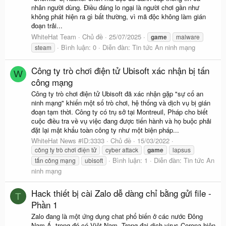
nhân người dùng. Điều đáng lo ngại là người chơi gần như
không phát hiện ra gì bất thường, vì mã độc không làm gián
đoạn trải...
WhiteHat Team
Chủ đề
25/07/2025
game
malware
Bình luận: 0
Diễn đàn:
Tin tức An ninh mạng
steam
Công ty trò chơi điện tử Ubisoft xác nhận bị tấn
W
công mạng
Công ty trò chơi điện tử Ubisoft đã xác nhận gặp "sự cố an
ninh mạng" khiến một số trò chơi, hệ thống và dịch vụ bị gián
đoạn tạm thời. Công ty có trụ sở tại Montreuil, Pháp cho biết
cuộc điều tra về vụ việc đang được tiến hành và họ buộc phải
đặt lại mật khẩu toàn công ty như một biện pháp...
WhiteHat News #ID:3333
Chủ đề
15/03/2022
công ty trò chơi điện tử
cyber attack
game
lapsus
Bình luận: 1
Diễn đàn:
Tin tức An
tấn công mạng
ubisoft
ninh mạng
Hack thiết bị cài Zalo dễ dàng chỉ bằng gửi file -
T
Phần 1
Zalo đang là một ứng dụng chat phổ biến ở các nước Đông
Nam Á, trong đó có Việt Nam. Trong đại dịch virus Corona hiện