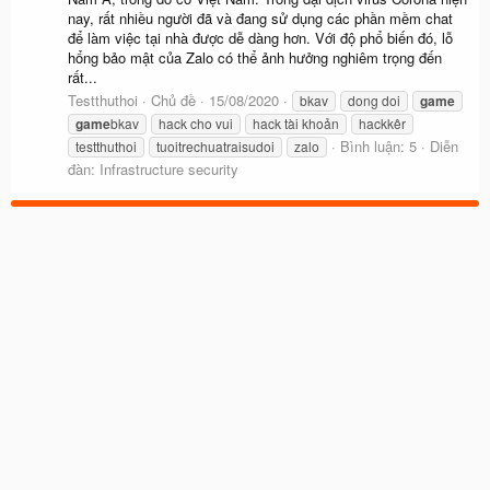
nay, rất nhiều người đã và đang sử dụng các phần mềm chat
để làm việc tại nhà được dễ dàng hơn. Với độ phổ biến đó, lỗ
hổng bảo mật của Zalo có thể ảnh hưởng nghiêm trọng đến
rất...
Testthuthoi
Chủ đề
15/08/2020
bkav
dong doi
game
game
bkav
hack cho vui
hack tài khoản
hackkêr
Bình luận: 5
Diễn
testthuthoi
tuoitrechuatraisudoi
zalo
đàn:
Infrastructure security