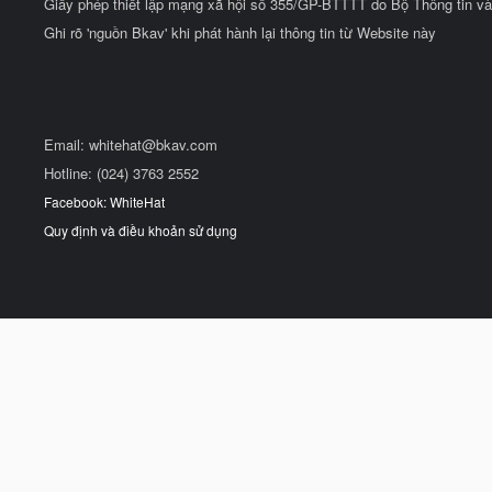
Giấy phép thiết lập mạng xã hội số 355/GP-BTTTT do Bộ Thông tin và
Ghi rõ 'nguồn Bkav' khi phát hành lại thông tin từ Website này
Email:
whitehat@bkav.com
Hotline: (024) 3763 2552
Facebook: WhiteHat
Quy định và điều khoản sử dụng