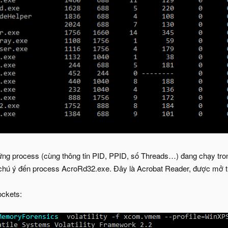
ững process (cùng thông tin PID, PPID, số Threads…) đang chạy tron
hú ý đến process AcroRd32.exe. Đây là Acrobat Reader, được mở từ 
ockets: