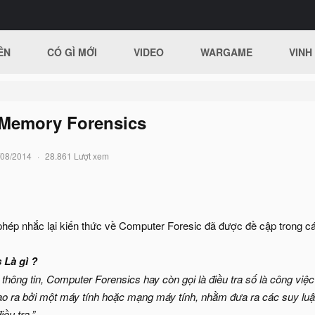
ÊN
CÓ GÌ MỚI
VIDEO
WARGAME
VINH
- Memory Forensics
/08/2014
28.861 Lượt xem
phép nhắc lại kiến thức về Computer Foresic đã được đề cập trong các
 Là gì ?
 thông tin, Computer Forensics hay còn gọi là điều tra số là công việc
tạo ra bởi một máy tính hoặc mạng máy tính, nhằm đưa ra các suy luận
iều tra.”