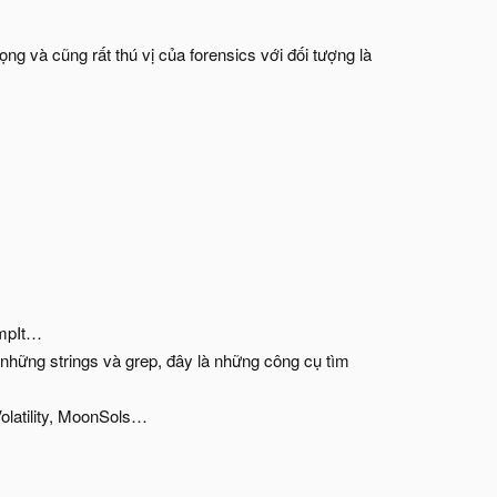
g và cũng rất thú vị của forensics với đối tượng là
umpIt…
những strings và grep, đây là những công cụ tìm
olatility, MoonSols…