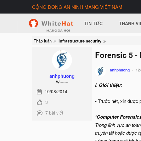
CỘNG ĐỒNG AN NINH MẠNG VIỆT NAM
TIN TỨC
THÀNH VI
Thảo luận
Infrastructure security
Forensic 5 
anhphuong
12
anhphuong
W-------
I. Giới thiệu:
10/08/2014
- Trước hết, xin được 
3
7 bài viết
“
Computer Forensics
Trong lĩnh vực an toàn
truyền tải hoặc được 
tượng trong quá trình đ