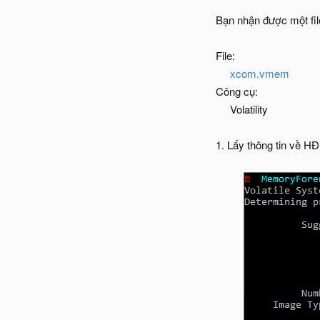
Bạn nhận được một file
File:
xcom.vmem
Công cụ:
Volatility​
1. Lấy thông tin về H