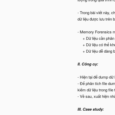
- Trong bài viết này, 
dữ liệu được lưu trên
- Memory Forensics m
+ Dữ liệu cần phân 
+ Dữ liệu có thể kh
+ Dữ liệu dễ dàng b
II. Công cụ:
- Hiện tại để dump dữ
- Để phân tích file d
kiếm dữ liệu trong fil
- Về sau, xuất hiện n
III. Case study: