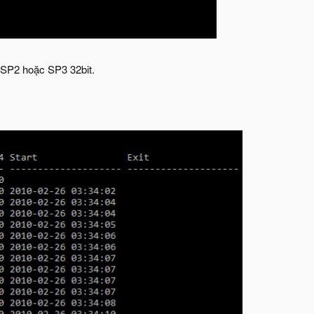
 SP2 hoặc SP3 32bit.