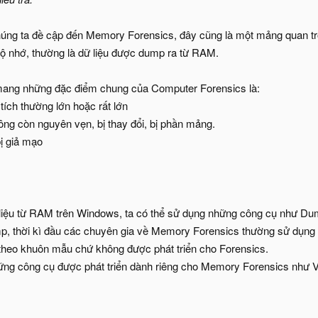
chúng ta đề cập đến Memory Forensics, đây cũng là một mảng quan trọn
 bộ nhớ, thường là dữ liệu được dump ra từ RAM.
ang những đặc điểm chung của Computer Forensics là:
tích thường lớn hoặc rất lớn​
ông còn nguyên vẹn, bị thay đổi, bị phần mảng.​
ị giả mạo​
 liệu từ RAM trên Windows, ta có thể sử dụng những công cụ như D
ump, thời kì đầu các chuyên gia về Memory Forensics thường sử dụng 
e theo khuôn mẫu chứ không được phát triển cho Forensics.
hững công cụ được phát triển dành riêng cho Memory Forensics như V