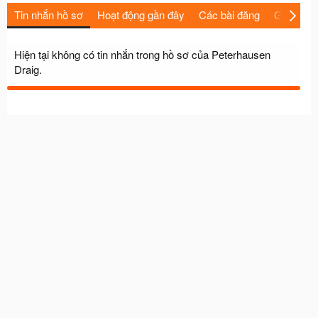
Tin nhắn hồ sơ
Hoạt động gần đây
Các bài đăng
Giới thiệu
Hiện tại không có tin nhắn trong hồ sơ của Peterhausen
Draig.