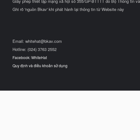
Giấy phép thiết lập mạng xã hội số 355/GP-BTTTT do Bộ Thông tin và
Ghi rõ 'nguồn Bkav' khi phát hành lại thông tin từ Website này
Email:
whitehat@bkav.com
Hotline: (024) 3763 2552
Facebook: WhiteHat
Quy định và điều khoản sử dụng