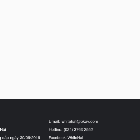
Email:
whitehat@bkav.com
Nội
Hotline: (024) 3763 2552
g cấp ngày 30/06/2016
Facebook: WhiteHat