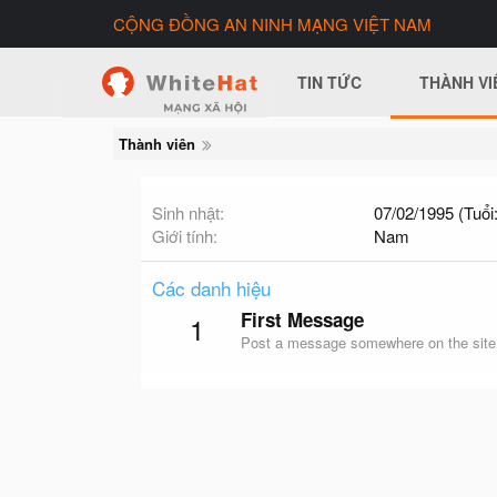
CỘNG ĐỒNG AN NINH MẠNG VIỆT NAM
TIN TỨC
THÀNH VI
Thành viên
Sinh nhật
07/02/1995 (Tuổi:
Giới tính
Nam
Các danh hiệu
First Message
1
Post a message somewhere on the site t