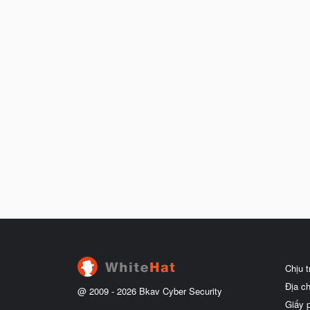
Chịu 
Địa c
@ 2009 -
2026
Bkav Cyber Security
Giấy 