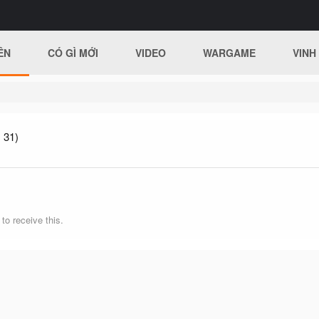
ÊN
CÓ GÌ MỚI
VIDEO
WARGAME
VINH
 31)
o receive this.