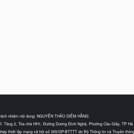
trách nhiệm nội dung: NGUYỄN THẢO DIỄM HẰNG
hỉ: Tầng 2, Tòa nhà HH1, Đường Dương Đình Nghệ, Phường Cầu Giấy, TP Hà 
phép thiết lập mạng xã hội số 355/GP-BTTTT do Bộ Thông tin và Truyền thôn