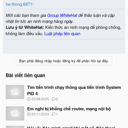
he-thong.6871/
Mời các bạn tham gia
Group WhiteHat
để thảo luận và cập
nhật tin tức an ninh mạng hàng ngày.
Lưu ý từ WhiteHat:
Kiến thức an ninh mạng để phòng chống,
không làm điều xấu.
Luật pháp liên quan
Bạn phải đăng nhập hoặc đăng ký để phản hồi tại đây.
Bài viết liên quan
Tìm tiến trình chạy thông qua tiến trình System
PID 4
N
25/08/2025
2
g
à
Em nghi bị khống chế router, mạng nội bộ
y
N
25/11/2024
1
b
g
ắ
à
t
y