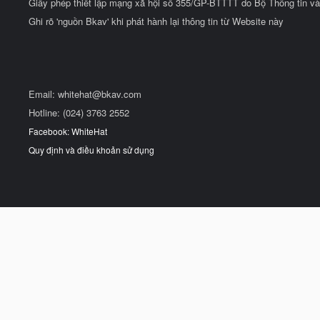
Giấy phép thiết lập mạng xã hội số 355/GP-BTTTT do Bộ Thông tin và
Ghi rõ 'nguồn Bkav' khi phát hành lại thông tin từ Website này
Email:
whitehat@bkav.com
Hotline: (024) 3763 2552
Facebook: WhiteHat
Quy định và điều khoản sử dụng