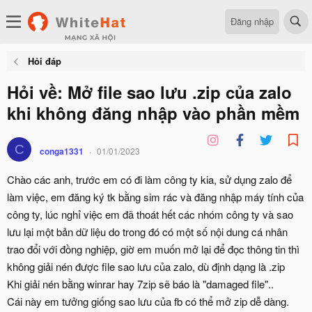
Đăng nhập
Hỏi đáp
Hỏi về: Mở file sao lưu .zip của zalo
khi không đăng nhập vào phần mềm
C
conga1331
01/01/2023
Chào các anh, trước em có đi làm công ty kia, sử dụng zalo để
làm việc, em đăng ký tk bằng sim rác và đăng nhập máy tính của
công ty, lúc nghỉ việc em đã thoát hết các nhóm công ty và sao
lưu lại một bản dữ liệu do trong đó có một số nội dung cá nhân
trao đổi với đồng nghiệp, giờ em muốn mở lại để đọc thông tin thì
không giải nén được file sao lưu của zalo, dù định dạng là .zip
Khi giải nén bằng winrar hay 7zip sẽ báo là "damaged file"..
Cái này em tưởng giống sao lưu của fb có thể mở zip dễ dàng.