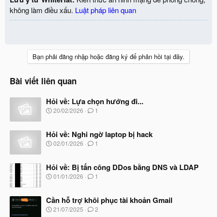
không làm điều xấu.
Luật pháp liên quan
Bạn phải đăng nhập hoặc đăng ký để phản hồi tại đây.
Bài viết liên quan
Hỏi về: Lựa chọn hướng đi...
N
20/02/2026
1
g
à
Hỏi về: Nghi ngờ laptop bị hack
y
b
N
02/01/2026
1
ắ
g
t
à
đ
Hỏi về: Bị tấn công DDos bằng DNS và LDAP
y
ầ
b
N
01/01/2026
1
u
ắ
g
t
à
đ
Cần hỗ trợ khôi phục tài khoản Gmail
y
ầ
b
N
21/07/2025
2
u
ắ
g