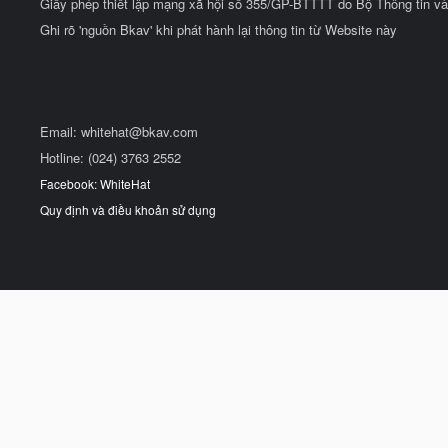
Giấy phép thiết lập mạng xã hội số 355/GP-BTTTT do Bộ Thông tin và
Ghi rõ 'nguồn Bkav' khi phát hành lại thông tin từ Website này
Email:
whitehat@bkav.com
Hotline: (024) 3763 2552
Facebook: WhiteHat
Quy định và điều khoản sử dụng