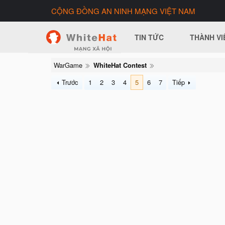
CỘNG ĐỒNG AN NINH MẠNG VIỆT NAM
TIN TỨC
THÀNH VI
WarGame
WhiteHat Contest
Trước
1
2
3
4
5
6
7
Tiếp