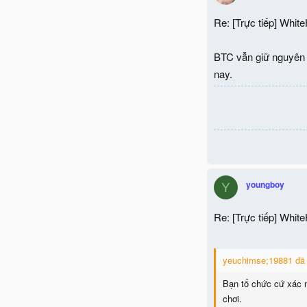
Re: [Trực tiếp] Whit
BTC vẫn giữ nguyên
nay.
youngboy
Y
Re: [Trực tiếp] Whit
yeuchimse;19881 đã 
Bạn tổ chức cứ xác n
chơi.