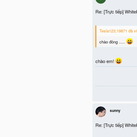
Re: [Trực tiếp] Whit
Tesla123;19871 đã vi
chào đồng .....
chào em!
sunny
Re: [Trực tiếp] Whit