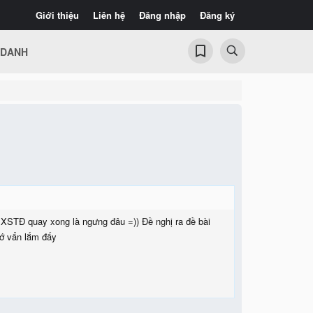
Giới thiệu
Liên hệ
Đăng nhập
Đăng ký
 DANH
 XSTĐ quay xong là ngưng đâu =)) Đề nghị ra đề bài
vớ vẩn lắm đấy