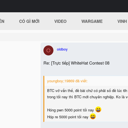
ÊN
CÓ GÌ MỚI
VIDEO
WARGAME
VINH
oldboy
O
Re: [Trực tiếp] WhiteHat Contest 08
youngboy;19869 đã viết:
BTC vớ vẩn thế, đề bài chứ có phải số đề lúc 6h
trong tối nay thì BTC mới chuyên nghiệp. Ko là 
Hóng pwn 5000 point tối nay
Hóp re 5000 point tối nay