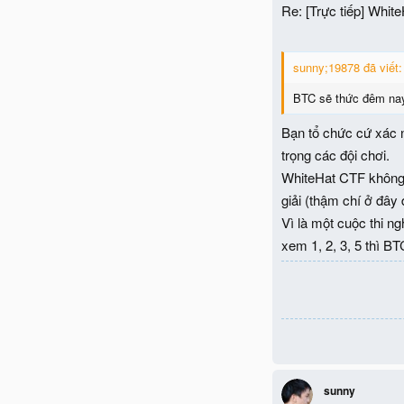
Re: [Trực tiếp] Whit
sunny;19878 đã viết:
BTC sẽ thức đêm nay
Bạn tổ chức cứ xác n
trọng các đội chơi.
WhiteHat CTF không p
giải (thậm chí ở đây 
Vì là một cuộc thi n
xem 1, 2, 3, 5 thì B
sunny