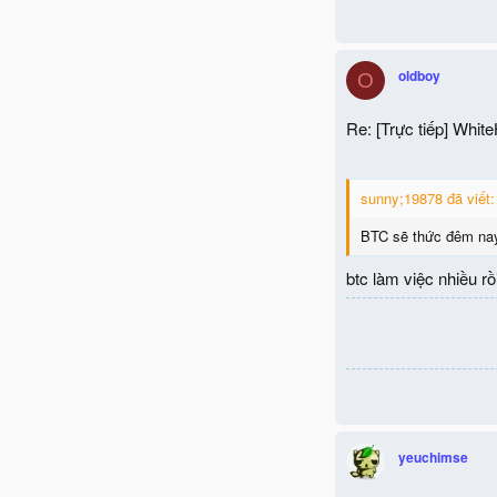
oldboy
O
Re: [Trực tiếp] Whit
sunny;19878 đã viết:
BTC sẽ thức đêm nay
btc làm việc nhiều r
yeuchimse