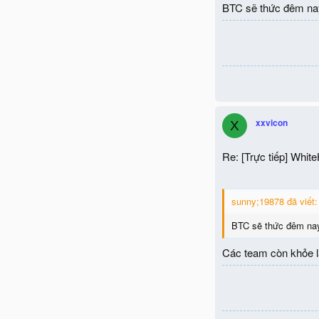
BTC sẽ thức đêm nay
xxvicon
X
Re: [Trực tiếp] Whit
sunny;19878 đã viết:
BTC sẽ thức đêm nay
Các team còn khỏe lắ