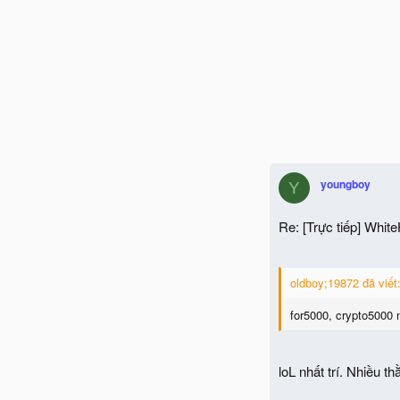
youngboy
Y
Re: [Trực tiếp] Whit
oldboy;19872 đã viết
for5000, crypto5000
loL nhất trí. Nhiều t