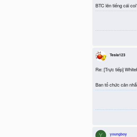
BTC lên tiếng cái coi
Tesla123
Re: [Trực tiếp] Whit
Ban tổ chức cân nhắ
youngboy
Y