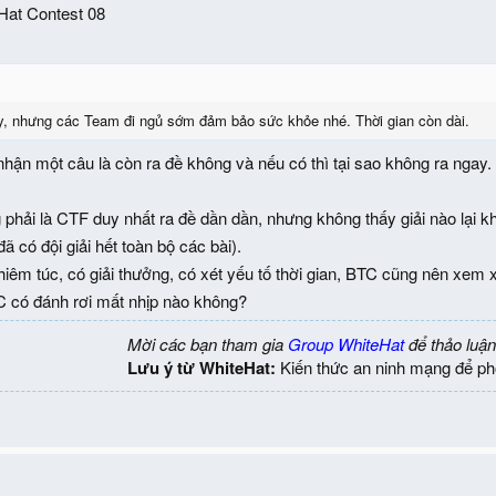
eHat Contest 08
, nhưng các Team đi ngủ sớm đảm bảo sức khỏe nhé. Thời gian còn dài.
hận một câu là còn ra đề không và nếu có thì tại sao không ra ngay. 
hải là CTF duy nhất ra đề dần dần, nhưng không thấy giải nào lại kh
đã có đội giải hết toàn bộ các bài).
ghiêm túc, có giải thưởng, có xét yếu tố thời gian, BTC cũng nên xem 
TC có đánh rơi mất nhịp nào không?
Mời các bạn tham gia
Group WhiteHat
để thảo luận
Lưu ý từ WhiteHat:
Kiến thức an ninh mạng để ph