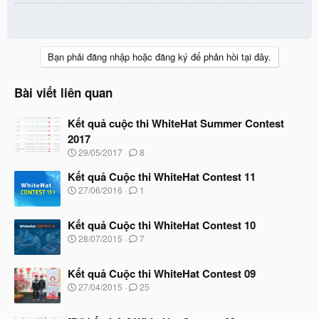
Bạn phải đăng nhập hoặc đăng ký để phản hồi tại đây.
Bài viết liên quan
Kết quả cuộc thi WhiteHat Summer Contest
2017
N
29/05/2017
8
g
à
Kết quả Cuộc thi WhiteHat Contest 11
y
N
27/06/2016
1
b
g
ắ
à
t
Kết quả Cuộc thi WhiteHat Contest 10
y
đ
b
N
28/07/2015
7
ầ
ắ
g
u
t
à
đ
Kết quả Cuộc thi WhiteHat Contest 09
y
ầ
b
N
27/04/2015
25
u
ắ
g
t
à
đ