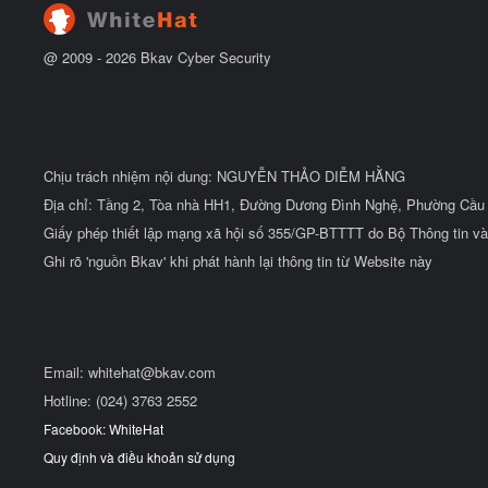
u
@ 2009 -
2026
Bkav Cyber Security
Chịu trách nhiệm nội dung: NGUYỄN THẢO DIỄM HẰNG
Địa chỉ: Tầng 2, Tòa nhà HH1, Đường Dương Đình Nghệ, Phường Cầu 
Giấy phép thiết lập mạng xã hội số 355/GP-BTTTT do Bộ Thông tin và
Ghi rõ 'nguồn Bkav' khi phát hành lại thông tin từ Website này
Email:
whitehat@bkav.com
Hotline: (024) 3763 2552
Facebook: WhiteHat
Quy định và điều khoản sử dụng