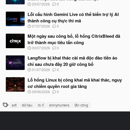
b
N
23/07/2026
0
ắ
g
t
à
Lỗi cấu hình Gemini Live có thể biến trợ lý AI
đ
y
ầ
thành công cụ thực thi mã
b
u
N
07/07/2026
0
ắ
g
t
à
Một ngày sau công bố, lỗ hổng CitrixBleed đã
đ
y
ầ
trở thành mục tiêu tấn công
b
u
N
03/07/2026
0
ắ
g
t
à
Langflow bị khai thác cài mã độc đào tiền ảo
đ
y
ầ
chỉ sau chưa đầy 20 giờ công bố
b
u
N
01/07/2026
0
ắ
g
t
à
Lỗ hổng Linux bị công khai mã khai thác, nguy
đ
y
ầ
cơ chiếm quyền root gia tăng
b
u
N
29/06/2026
0
ắ
g
t
à
đ
T
adt
dữ liệu
rò rỉ
shinyhunters
tấn công
y
ầ
h
b
u
ắ
ẻ
t
đ
ầ