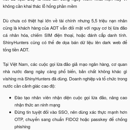
không cần khai thác lỗ hổng phần mềm
Dù chưa có thiệt hại lớn về tài chính nhưng 5,5 triệu nạn nhân
cũng là khách hàng của ADT vẫn đối mặt với nguy cơ bị lừa đảo
cá nhân hóa, chiếm SIM điện thoại, hoặc đánh cắp danh tính.
ShinyHunters cũng có thể đe dọa bán dữ liệu lên dark web để
tống tiền ADT.
Tại Việt Nam, các cuộc gọi lừa đảo giả mạo ngân hàng, cơ quan
nhà nước đang ngày càng phổ biến, bản chất không khác gì
vishing mà ShinyHunters đã dùng. Doanh nghiệp và tổ chức trong
nước cần cảnh giác cao độ:​
Đào tạo nhân viên nhận diện cuộc gọi lừa đảo, nâng cao
nhận thức an ninh mạng​
Đừng tin tuyệt đối vào SSO, nên dùng xác thực mạnh hơn
OTP, chuyển sang chuẩn FIDO2 hoặc passkey để chống
phishing​