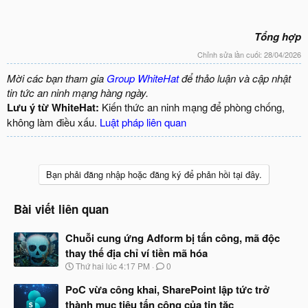
Tổng hợp
Chỉnh sửa lần cuối:
28/04/2026
Mời các bạn tham gia
Group WhiteHat
để thảo luận và cập nhật
tin tức an ninh mạng hàng ngày.
Lưu ý từ WhiteHat:
Kiến thức an ninh mạng để phòng chống,
không làm điều xấu.
Luật pháp liên quan
Bạn phải đăng nhập hoặc đăng ký để phản hồi tại đây.
Bài viết liên quan
Chuỗi cung ứng Adform bị tấn công, mã độc
thay thế địa chỉ ví tiền mã hóa
N
Thứ hai lúc 4:17 PM
0
g
à
PoC vừa công khai, SharePoint lập tức trở
y
thành mục tiêu tấn công của tin tặc