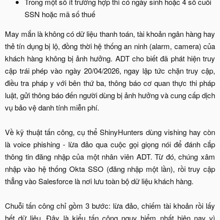
Trong một số ít trường hợp thì có ngày sinh hoặc 4 số cuối
SSN hoặc mã số thuế
May mắn là không có dữ liệu thanh toán, tài khoản ngân hàng hay
thẻ tín dụng bị lộ, đồng thời hệ thống an ninh (alarm, camera) của
khách hàng không bị ảnh hưởng. ADT cho biết đã phát hiện truy
cập trái phép vào ngày 20/04/2026, ngay lập tức chặn truy cập,
điều tra pháp y với bên thứ ba, thông báo cơ quan thực thi pháp
luật, gửi thông báo đến người dùng bị ảnh hưởng và cung cấp dịch
vụ bảo vệ danh tính miễn phí.
Về kỹ thuật tấn công, cụ thể ShinyHunters dùng vishing hay còn
là voice phishing - lừa đảo qua cuộc gọi giọng nói để đánh cắp
thông tin đăng nhập của một nhân viên ADT. Từ đó, chúng xâm
nhập vào hệ thống Okta SSO (đăng nhập một lần), rồi truy cập
thẳng vào Salesforce là nơi lưu toàn bộ dữ liệu khách hàng.
Chuỗi tấn công chỉ gồm 3 bước: lừa đảo, chiếm tài khoản rồi lấy
hết dữ liệu. Đây là kiểu tấn công nguy hiểm nhất hiện nay vì