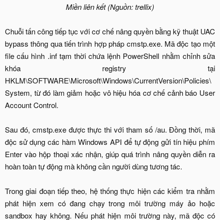
Miền liên kết (Nguồn: trellix)
Chuỗi tấn công tiếp tục với cơ chế nâng quyền bằng kỹ thuật UAC
bypass thông qua tiến trình hợp pháp cmstp.exe. Mã độc tạo một
file cấu hình .inf tạm thời chứa lệnh PowerShell nhằm chỉnh sửa
khóa registry tại
HKLM\SOFTWARE\Microsoft\Windows\CurrentVersion\Policies\
System, từ đó làm giảm hoặc vô hiệu hóa cơ chế cảnh báo User
Account Control.
Sau đó, cmstp.exe được thực thi với tham số /au. Đồng thời, mã
độc sử dụng các hàm Windows API để tự động gửi tín hiệu phím
Enter vào hộp thoại xác nhận, giúp quá trình nâng quyền diễn ra
hoàn toàn tự động mà không cần người dùng tương tác.
Trong giai đoạn tiếp theo, hệ thống thực hiện các kiểm tra nhằm
phát hiện xem có đang chạy trong môi trường máy ảo hoặc
sandbox hay không. Nếu phát hiện môi trường này, mã độc có