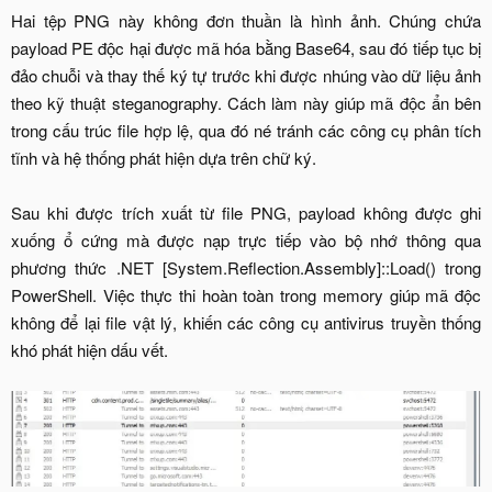
Hai tệp PNG này không đơn thuần là hình ảnh. Chúng chứa
payload PE độc hại được mã hóa bằng Base64, sau đó tiếp tục bị
đảo chuỗi và thay thế ký tự trước khi được nhúng vào dữ liệu ảnh
theo kỹ thuật steganography. Cách làm này giúp mã độc ẩn bên
trong cấu trúc file hợp lệ, qua đó né tránh các công cụ phân tích
tĩnh và hệ thống phát hiện dựa trên chữ ký.
Sau khi được trích xuất từ file PNG, payload không được ghi
xuống ổ cứng mà được nạp trực tiếp vào bộ nhớ thông qua
phương thức .NET [System.Reflection.Assembly]::Load() trong
PowerShell. Việc thực thi hoàn toàn trong memory giúp mã độc
không để lại file vật lý, khiến các công cụ antivirus truyền thống
khó phát hiện dấu vết.