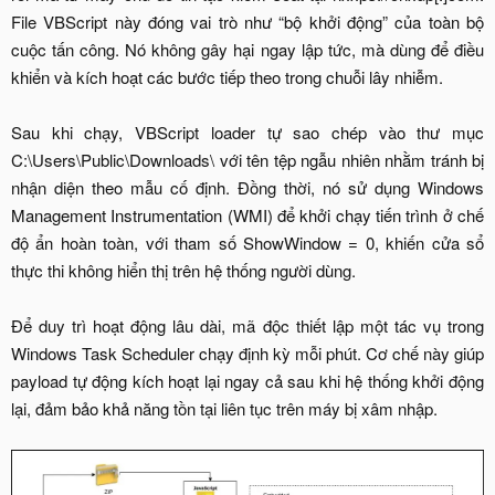
File VBScript này đóng vai trò như “bộ khởi động” của toàn bộ
cuộc tấn công. Nó không gây hại ngay lập tức, mà dùng để điều
khiển và kích hoạt các bước tiếp theo trong chuỗi lây nhiễm.
Sau khi chạy, VBScript loader tự sao chép vào thư mục
C:\Users\Public\Downloads\ với tên tệp ngẫu nhiên nhằm tránh bị
nhận diện theo mẫu cố định. Đồng thời, nó sử dụng Windows
Management Instrumentation (WMI) để khởi chạy tiến trình ở chế
độ ẩn hoàn toàn, với tham số ShowWindow = 0, khiến cửa sổ
thực thi không hiển thị trên hệ thống người dùng.
Để duy trì hoạt động lâu dài, mã độc thiết lập một tác vụ trong
Windows Task Scheduler chạy định kỳ mỗi phút. Cơ chế này giúp
payload tự động kích hoạt lại ngay cả sau khi hệ thống khởi động
lại, đảm bảo khả năng tồn tại liên tục trên máy bị xâm nhập.