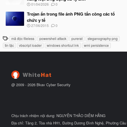
b
u
N
01/04/2026
0
ắ
g
t
à
Trojan ẩn trong file ảnh PNG tấn công các tổ
đ
y
ầ
chức y tế
b
u
N
27/06/2015
0
ắ
g
t
à
đ
T
mã độc fileless
powershell attack
purerat
steganography png
y
ầ
h
b
u
tin tặc
vbscript loader
windows shortcut lnk
wmi persistence
ắ
ẻ
t
đ
ầ
u
@ 2009 -
2026
Bkav Cyber Security
Chịu trách nhiệm nội dung: NGUYỄN THẢO DIỄM HẰNG
Địa chỉ: Tầng 2, Tòa nhà HH1, Đường Dương Đình Nghệ, Phường Cầu 