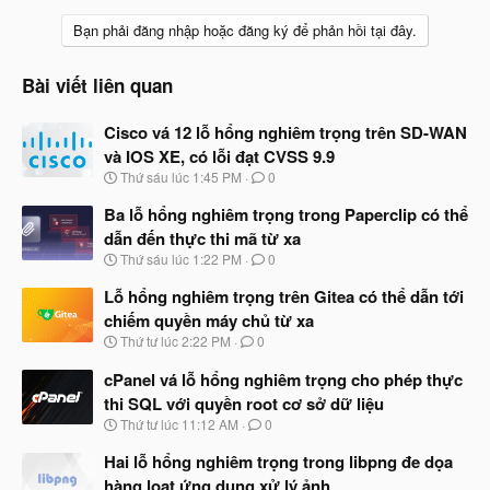
Bạn phải đăng nhập hoặc đăng ký để phản hồi tại đây.
Bài viết liên quan
Cisco vá 12 lỗ hổng nghiêm trọng trên SD-WAN
và IOS XE, có lỗi đạt CVSS 9.9
N
Thứ sáu lúc 1:45 PM
0
g
à
Ba lỗ hổng nghiêm trọng trong Paperclip có thể
y
dẫn đến thực thi mã từ xa
b
N
Thứ sáu lúc 1:22 PM
0
ắ
g
t
à
Lỗ hổng nghiêm trọng trên Gitea có thể dẫn tới
đ
y
ầ
chiếm quyền máy chủ từ xa
b
u
N
Thứ tư lúc 2:22 PM
0
ắ
g
t
à
cPanel vá lỗ hổng nghiêm trọng cho phép thực
đ
y
ầ
thi SQL với quyền root cơ sở dữ liệu
b
u
N
Thứ tư lúc 11:12 AM
0
ắ
g
t
à
Hai lỗ hổng nghiêm trọng trong libpng đe dọa
đ
y
ầ
hàng loạt ứng dụng xử lý ảnh