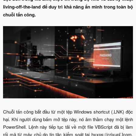
living-off-the-land để duy trì khả năng ẩn mình trong toàn bộ
chuỗi tấn công.
Chuỗi tấn công bắt đầu từ một tệp Windows shortcut (.LNK) độc
hại. Khi người dùng bấm mở tệp này, nó âm thầm chạy một lệnh
PowerShell. Lệnh này tiếp tục tải về một file VBScript đã bị làm
rối mã từ máy chủ do tin tặc kiểm soát tại hxxps://crixup[.]com.