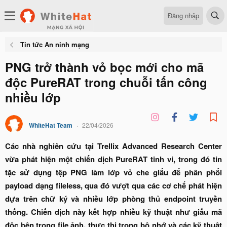
Đăng nhập
Tin tức An ninh mạng
PNG trở thành vỏ bọc mới cho mã
độc PureRAT trong chuỗi tấn công
nhiều lớp
WhiteHat Team
22/04/2026
Các nhà nghiên cứu tại Trellix Advanced Research Center
vừa phát hiện một chiến dịch PureRAT tinh vi, trong đó tin
tặc sử dụng tệp PNG làm lớp vỏ che giấu để phân phối
payload dạng fileless, qua đó vượt qua các cơ chế phát hiện
dựa trên chữ ký và nhiều lớp phòng thủ endpoint truyền
thống. Chiến dịch này kết hợp nhiều kỹ thuật như giấu mã
độc bên trong file ảnh, thực thi trong bộ nhớ và các kỹ thuật