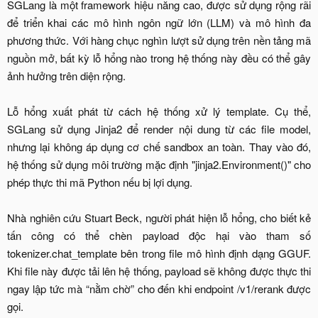
SGLang là một framework hiệu năng cao, được sử dụng rộng rãi
để triển khai các mô hình ngôn ngữ lớn (LLM) và mô hình đa
phương thức. Với hàng chục nghìn lượt sử dụng trên nền tảng mã
nguồn mở, bất kỳ lỗ hổng nào trong hệ thống này đều có thể gây
ảnh hưởng trên diện rộng.
Lỗ hổng xuất phát từ cách hệ thống xử lý template. Cụ thể,
SGLang sử dụng Jinja2 để render nội dung từ các file model,
nhưng lại không áp dụng cơ chế sandbox an toàn. Thay vào đó,
hệ thống sử dụng môi trường mặc định "jinja2.Environment()" cho
phép thực thi mã Python nếu bị lợi dụng.
Nhà nghiên cứu Stuart Beck, người phát hiện lỗ hổng, cho biết kẻ
tấn công có thể chèn payload độc hại vào tham số
tokenizer.chat_template bên trong file mô hình định dạng GGUF.
Khi file này được tải lên hệ thống, payload sẽ không được thực thi
ngay lập tức mà “nằm chờ” cho đến khi endpoint /v1/rerank được
gọi.