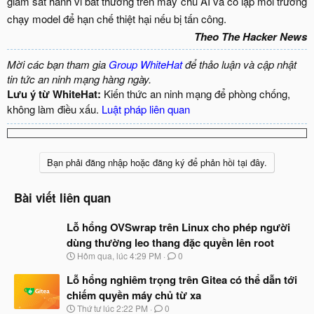
giám sát hành vi bất thường trên máy chủ AI và cô lập môi trường
chạy model để hạn chế thiệt hại nếu bị tấn công.​
Theo The Hacker News
Mời các bạn tham gia
Group WhiteHat
để thảo luận và cập nhật
tin tức an ninh mạng hàng ngày.
Lưu ý từ WhiteHat:
Kiến thức an ninh mạng để phòng chống,
không làm điều xấu.
Luật pháp liên quan
Bạn phải đăng nhập hoặc đăng ký để phản hồi tại đây.
Bài viết liên quan
Lỗ hổng OVSwrap trên Linux cho phép người
dùng thường leo thang đặc quyền lên root
N
Hôm qua, lúc 4:29 PM
0
g
à
Lỗ hổng nghiêm trọng trên Gitea có thể dẫn tới
y
chiếm quyền máy chủ từ xa
b
N
Thứ tư lúc 2:22 PM
0
ắ