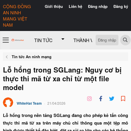
CỘNG ĐỒNG
Giới thiệu
Liên hệ
Đăng nhập
Đăng ký
AN NINH
MẠNG VIỆT
NAM
Đăng nhập
TIN TỨC
THÀNH VIÊN
CÓ GÌ 
Tin tức An ninh mạng
Lỗ hổng trong SGLang: Nguy cơ bị
thực thi mã từ xa chỉ từ một file
model
WhiteHat Team
21/04/2026
Lỗ hổng trong nền tảng SGLang đang cho phép kẻ tấn công
thực thi mã từ xa trên máy chủ chỉ thông qua một tệp mô
hình được thiết kế đặc biệt, đặt ra rủi ro lớn cho các hệ thống