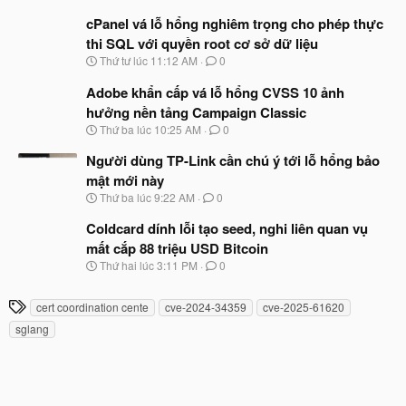
g
t
à
cPanel vá lỗ hổng nghiêm trọng cho phép thực
đ
y
ầ
thi SQL với quyền root cơ sở dữ liệu
b
u
N
Thứ tư lúc 11:12 AM
0
ắ
g
t
à
Adobe khẩn cấp vá lỗ hổng CVSS 10 ảnh
đ
y
ầ
hưởng nền tảng Campaign Classic
b
u
N
Thứ ba lúc 10:25 AM
0
ắ
g
t
à
Người dùng TP-Link cần chú ý tới lỗ hổng bảo
đ
y
ầ
mật mới này
b
u
N
Thứ ba lúc 9:22 AM
0
ắ
g
t
à
Coldcard dính lỗi tạo seed, nghi liên quan vụ
đ
y
ầ
mất cắp 88 triệu USD Bitcoin
b
u
N
Thứ hai lúc 3:11 PM
0
ắ
g
t
à
đ
T
cert coordination cente
cve-2024-34359
cve-2025-61620
y
ầ
h
b
u
sglang
ắ
ẻ
t
đ
ầ
u