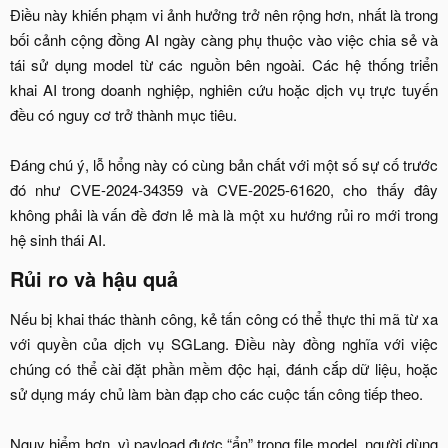
Điều này khiến phạm vi ảnh hưởng trở nên rộng hơn, nhất là trong
bối cảnh cộng đồng AI ngày càng phụ thuộc vào việc chia sẻ và
tái sử dụng model từ các nguồn bên ngoài. Các hệ thống triển
khai AI trong doanh nghiệp, nghiên cứu hoặc dịch vụ trực tuyến
đều có nguy cơ trở thành mục tiêu.
Đáng chú ý, lỗ hổng này có cùng bản chất với một số sự cố trước
đó như CVE-2024-34359 và CVE-2025-61620, cho thấy đây
không phải là vấn đề đơn lẻ mà là một xu hướng rủi ro mới trong
hệ sinh thái AI.​
Rủi ro và hậu quả​
Nếu bị khai thác thành công, kẻ tấn công có thể thực thi mã từ xa
với quyền của dịch vụ SGLang. Điều này đồng nghĩa với việc
chúng có thể cài đặt phần mềm độc hại, đánh cắp dữ liệu, hoặc
sử dụng máy chủ làm bàn đạp cho các cuộc tấn công tiếp theo.
Nguy hiểm hơn, vì payload được “ẩn” trong file model, người dùng