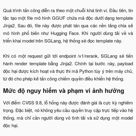
Quá trình tấn công diễn ra theo một chuỗi khá tinh vi. Đầu tiên, tin
tặc tạo một file mô hình GGUF chứa mã độc dưới dạng template
Jinja2. Sau đó, file này được phát tán qua các nền tảng chia sẻ
mô hình phổ biến như Hugging Face. Khi người dùng tải về và
triển khai model trên SGLang, hệ thống sẽ đọc template này.
Khi có một request gửi tới endpoint /v1/rerank, SGLang sẽ tiến
hành render template bằng Jinja2. Chính tại bước này, payload
độc hại được kích hoạt và thực thi mã Python tùy ý trên máy chủ,
từ đó cho phép kẻ tấn công chiếm quyền điều khiển hệ thống.​
Mức độ nguy hiểm và phạm vi ảnh hưởng​
Với điểm CVSS 9.8, lỗ hổng này được đánh giá là cực kỳ nghiêm
trọng. Đặc biệt, nó không yêu cầu quyền truy cập trực tiếp vào hệ
thống, mà chỉ cần người dùng vô tình tải và sử dụng một model
độc hại.