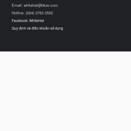
Email:
whitehat@bkav.com
Hotline: (024) 3763 2552
Facebook: WhiteHat
Quy định và điều khoản sử dụng