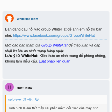
WhiteHat Team
Bạn đăng câu hỏi vào group WhiteHat để anh em hỗ trợ bạn
nhé.
https://www.facebook.com/groups/GroupWhiteHat
Mời các bạn tham gia
Group WhiteHat
để thảo luận và cập
nhật tin tức an ninh mạng hàng ngày.
Lưu ý từ WhiteHat:
Kiến thức an ninh mạng để phòng chống,
không làm điều xấu.
Luật pháp liên quan
H
HustReMw
spforever đã viết:
Tình hình là em thử mấy cái phần mềm đổi hwid của máy tính