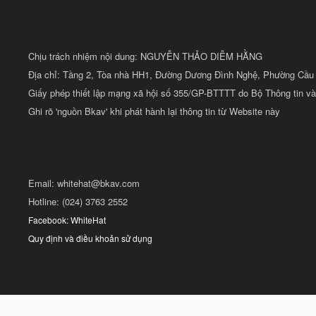
Chịu trách nhiệm nội dung: NGUYỄN THẢO DIỄM HẰNG
Địa chỉ: Tầng 2, Tòa nhà HH1, Đường Dương Đình Nghệ, Phường Cầu 
Giấy phép thiết lập mạng xã hội số 355/GP-BTTTT do Bộ Thông tin và
Ghi rõ 'nguồn Bkav' khi phát hành lại thông tin từ Website này
Email:
whitehat@bkav.com
Hotline: (024) 3763 2552
Facebook: WhiteHat
Quy định và điều khoản sử dụng