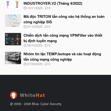
y
ầ
INDUSTROYER.V2 (Tháng 4/2022)
b
u
N
19/11/2025
0
ắ
g
t
à
Mã độc TRITON tấn công vào hệ thống an toàn
đ
y
ầ
công nghiệp SIS
b
u
N
21/10/2025
0
ắ
g
t
à
Chiến dịch tấn công mạng VPNFilter vào thiết
đ
y
ầ
bị định tuyến mạng
b
u
N
06/10/2025
0
ắ
g
t
à
Nhóm tin tặc TEMP.Isotope và các hoạt động
đ
y
ầ
tấn công mạng công nghiệp
b
u
N
27/09/2025
0
ắ
g
t
à
đ
y
ầ
b
u
ắ
t
đ
ầ
u
@ 2009 -
2026
Bkav Cyber Security