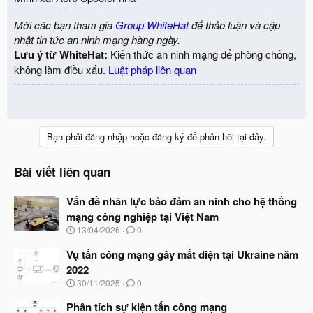
Mời các bạn tham gia
Group WhiteHat
để thảo luận và cập
nhật tin tức an ninh mạng hàng ngày.
Lưu ý từ WhiteHat:
Kiến thức an ninh mạng để phòng chống,
không làm điều xấu.
Luật pháp liên quan
Bạn phải đăng nhập hoặc đăng ký để phản hồi tại đây.
Bài viết liên quan
Vấn đề nhân lực bảo đảm an ninh cho hệ thống
mạng công nghiệp tại Việt Nam
N
13/04/2026
0
g
à
Vụ tấn công mạng gây mất điện tại Ukraine năm
y
2022
b
N
30/11/2025
0
ắ
g
t
à
Phân tích sự kiện tấn công mạng
đ