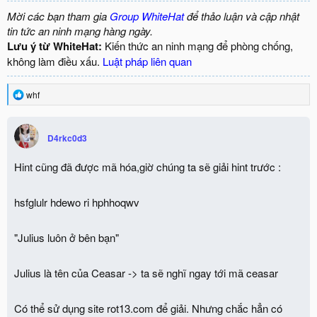
Mời các bạn tham gia
Group WhiteHat
để thảo luận và cập nhật
tin tức an ninh mạng hàng ngày.
Lưu ý từ WhiteHat:
Kiến thức an ninh mạng để phòng chống,
không làm điều xấu.
Luật pháp liên quan
R
whf
e
a
c
D4rkc0d3
t
i
o
Hint cũng đã được mã hóa,giờ chúng ta sẽ giải hint trước :
n
s
:
hsfglulr hdewo ri hphhoqwv
"Julius luôn ở bên bạn"
Julius là tên của Ceasar -> ta sẽ nghĩ ngay tới mã ceasar
Có thể sử dụng site rot13.com để giải. Nhưng chắc hẳn có