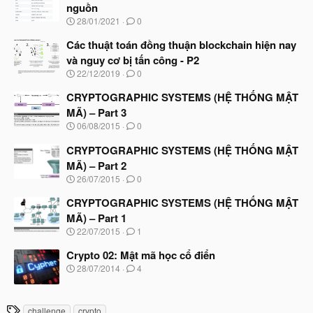
nguồn
N
28/01/2021
0
g
à
Các thuật toán đồng thuận blockchain hiện nay
y
và nguy cơ bị tấn công - P2
b
N
22/12/2019
0
ắ
g
t
à
CRYPTOGRAPHIC SYSTEMS (HỆ THỐNG MẬT
đ
y
ầ
MÃ) – Part 3
b
u
N
06/08/2015
0
ắ
g
t
à
CRYPTOGRAPHIC SYSTEMS (HỆ THỐNG MẬT
đ
y
ầ
MÃ) – Part 2
b
u
N
26/07/2015
0
ắ
g
t
à
CRYPTOGRAPHIC SYSTEMS (HỆ THỐNG MẬT
đ
y
ầ
MÃ) – Part 1
b
u
N
22/07/2015
1
ắ
g
t
à
Crypto 02: Mật mã học cổ điển
đ
y
ầ
N
28/07/2014
4
b
u
g
ắ
à
t
y
T
đ
challenge
crypto
b