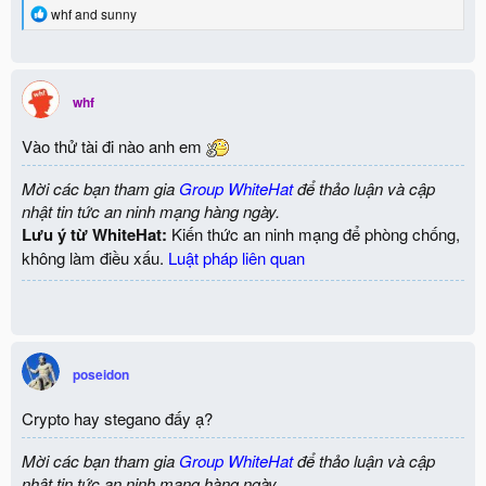
R
whf
and
sunny
e
a
c
t
i
whf
o
n
Vào thử tài đi nào anh em
s
:
Mời các bạn tham gia
Group WhiteHat
để thảo luận và cập
nhật tin tức an ninh mạng hàng ngày.
Lưu ý từ WhiteHat:
Kiến thức an ninh mạng để phòng chống,
không làm điều xấu.
Luật pháp liên quan
poseidon
Crypto hay stegano đấy ạ?
Mời các bạn tham gia
Group WhiteHat
để thảo luận và cập
nhật tin tức an ninh mạng hàng ngày.