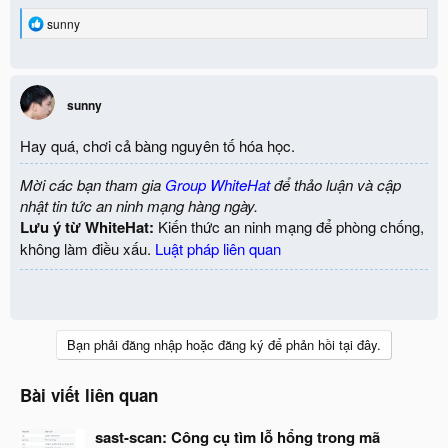
R
sunny
e
a
c
t
i
sunny
o
n
Hay quá, chơi cả bàng nguyên tố hóa học.
s
:
Mời các bạn tham gia
Group WhiteHat
để thảo luận và cập
nhật tin tức an ninh mạng hàng ngày.
Lưu ý từ WhiteHat:
Kiến thức an ninh mạng để phòng chống,
không làm điều xấu.
Luật pháp liên quan
Bạn phải đăng nhập hoặc đăng ký để phản hồi tại đây.
Bài viết liên quan
sast-scan: Công cụ tìm lỗ hổng trong mã