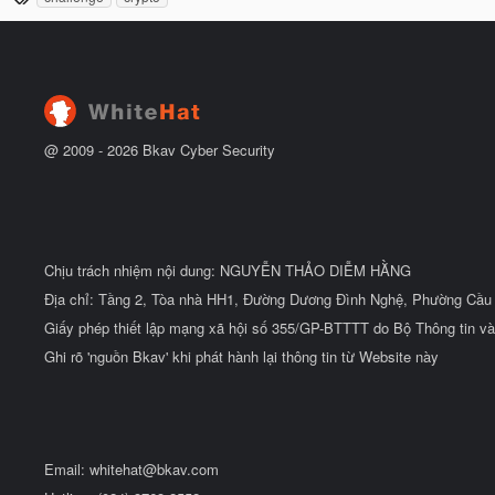
ầ
h
ắ
u
t
ẻ
đ
ầ
u
@ 2009 -
2026
Bkav Cyber Security
Chịu trách nhiệm nội dung: NGUYỄN THẢO DIỄM HẰNG
Địa chỉ: Tầng 2, Tòa nhà HH1, Đường Dương Đình Nghệ, Phường Cầu 
Giấy phép thiết lập mạng xã hội số 355/GP-BTTTT do Bộ Thông tin và
Ghi rõ 'nguồn Bkav' khi phát hành lại thông tin từ Website này
Email:
whitehat@bkav.com