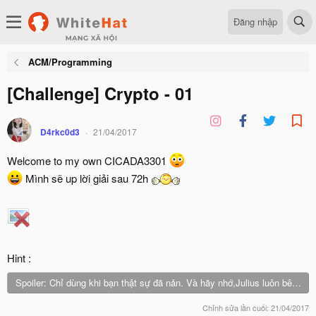
Đăng nhập
ACM/Programming
[Challenge] Crypto - 01
D4rkc0d3
21/04/2017
Welcome to my own CICADA3301
Mình sẽ up lời giải sau 72h
Hint :
Spoiler:
Chỉ dùng khi bạn thật sự đã nản. Và hãy nhớ,Julius luôn bên bạn
Chỉnh sửa lần cuối:
21/04/2017