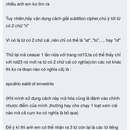
nhiều anh em ko tìm ra
Tuy nhiên,hãy vận dụng cách giải subtition cipher,chú ý tới từ
có 2 chữ "ri"
Vì nó là từ có 2 chữ cái ,nên chỉ có thể là "at" ,"to", ... hay "of"
Thử lại mã ceasar 1 lần nữa với trang rot13,ta có thể thấy chỉ
với rot23 nó mới ra từ có 2 chữ cái có nghĩa(còn các rot khác
thì ko ra đoạn nào có nghĩa cả) là :
epcdirio eabtl of emeelnts
(Khi mình sử dụng cách này mã hóa cũng là đánh vào chính
nhược điểm của mình ,thường hay cho chạy 1 loạt xem cái
nào mà cả cụm ko có nghĩa là bỏ qua)
Để ý kĩ thì anh em có thể nhận ra 3 từ còn lại là các từ tiếng