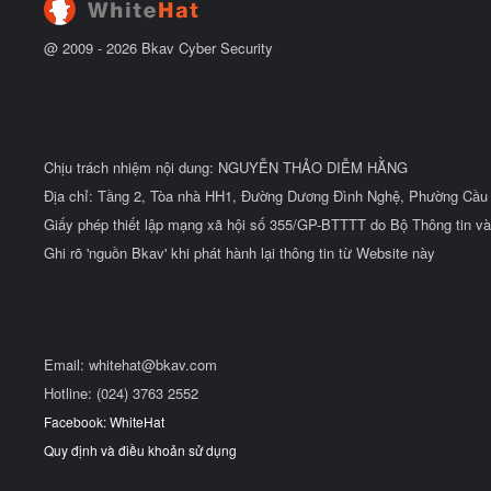
ầ
u
@ 2009 -
2026
Bkav Cyber Security
Chịu trách nhiệm nội dung: NGUYỄN THẢO DIỄM HẰNG
Địa chỉ: Tầng 2, Tòa nhà HH1, Đường Dương Đình Nghệ, Phường Cầu 
Giấy phép thiết lập mạng xã hội số 355/GP-BTTTT do Bộ Thông tin và
Ghi rõ 'nguồn Bkav' khi phát hành lại thông tin từ Website này
Email:
whitehat@bkav.com
Hotline: (024) 3763 2552
Facebook: WhiteHat
Quy định và điều khoản sử dụng