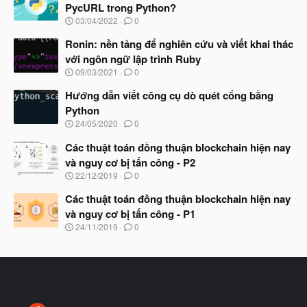
PycURL trong Python?
N
03/04/2022
0
g
à
Ronin: nền tảng để nghiên cứu và viết khai thác
y
với ngôn ngữ lập trình Ruby
b
N
09/03/2021
0
ắ
g
t
à
Hướng dẫn viết công cụ dò quét cổng bằng
đ
y
ầ
Python
b
u
N
24/05/2020
0
ắ
g
t
à
Các thuật toán đồng thuận blockchain hiện nay
đ
y
ầ
và nguy cơ bị tấn công - P2
b
u
N
22/12/2019
0
ắ
g
t
à
Các thuật toán đồng thuận blockchain hiện nay
đ
y
ầ
và nguy cơ bị tấn công - P1
b
u
N
24/11/2019
0
ắ
g
t
à
đ
y
ầ
b
u
ắ
t
đ