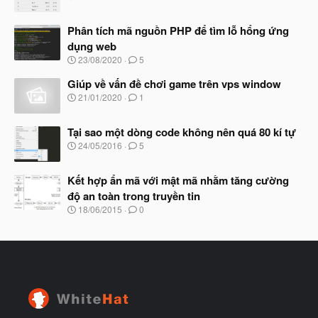
b
g
ắ
à
t
Phân tích mã nguồn PHP để tìm lỗ hổng ứng
y
đ
b
dụng web
ầ
ắ
N
u
23/08/2020
5
t
g
đ
à
Giúp về vấn đề chơi game trên vps window
ầ
y
N
u
21/01/2020
1
b
g
ắ
à
t
Tại sao một dòng code không nên quá 80 kí tự
y
đ
b
N
24/05/2016
5
ầ
ắ
g
u
t
à
đ
Kết hợp ẩn mã với mật mã nhằm tăng cường
y
ầ
b
độ an toàn trong truyền tin
u
ắ
N
18/06/2015
0
t
g
đ
à
ầ
y
u
b
ắ
t
đ
ầ
u