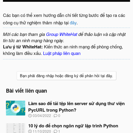
Các bạn có thể xem hướng dẫn chi tiết từng bước để tạo ra các
công cụ thử nghiệm thâm nhập tại
đây
.
Mời các bạn tham gia
Group WhiteHat
để thảo luận và cập nhật
tin tức an ninh mạng hàng ngày.
Lưu ý từ WhiteHat:
Kiến thức an ninh mạng để phòng chống,
không làm điều xấu.
Luật pháp liên quan
Bạn phải đăng nhập hoặc đăng ký để phản hồi tại đây.
Bài viết liên quan
Làm sao để tải tệp lên server sử dụng thư viện
PycURL trong Python?
N
03/04/2022
0
g
à
10 lý do để chọn ngôn ngữ lập trình Python
y
N
11/10/2020
1